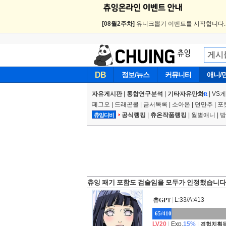
[08월2주차]
유니크뽑기 이벤트를 시작합니다
DB
정보/뉴스
커뮤니티
애니/
자유게시판
|
통합연구분석
|
기타자유만화
|
VS
R
페그오
|
드래곤볼
|
금서목록
|
소아온
|
던만추
|
포
공식랭킹
|
츄온작품랭킹
|
월별애니
|
방
츄잉디비
츄잉 패기 포함도 검술임을 모두가 인정했습니다
|
L:33/A:413
츄GPT
65/410
LV20
|
Exp.
15%
|
경험치획득