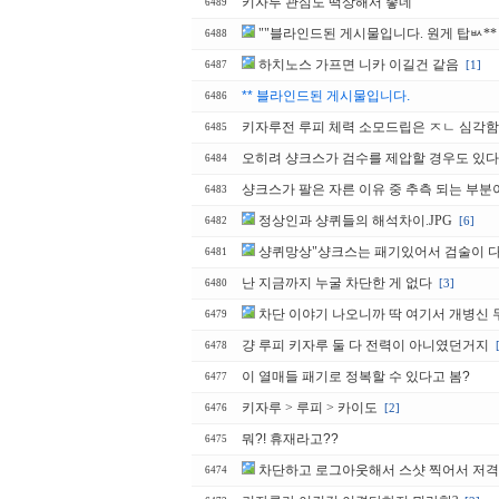
키자루 관심도 떡상해서 좋네
6489
""블라인드된 게시물입니다. 원게 탑ㅄ**
6488
하치노스 가프면 니카 이길건 같음
[1]
6487
** 블라인드된 게시물입니다.
6486
키자루전 루피 체력 소모드립은 ㅈㄴ 심각함
6485
오히려 샹크스가 검수를 제압할 경우도 있
6484
샹크스가 팔은 자른 이유 중 추측 되는 부분
6483
정상인과 샹퀴들의 해석차이.JPG
[6]
6482
샹퀴망상"샹크스는 패기있어서 검술이 다
6481
난 지금까지 누굴 차단한 게 없다
[3]
6480
차단 이야기 나오니까 딱 여기서 개병신
6479
걍 루피 키자루 둘 다 전력이 아니였던거지
6478
이 열매들 패기로 정복할 수 있다고 봄?
6477
키자루 > 루피 > 카이도
[2]
6476
뭐?! 휴재라고??
6475
차단하고 로그아웃해서 스샷 찍어서 저
6474