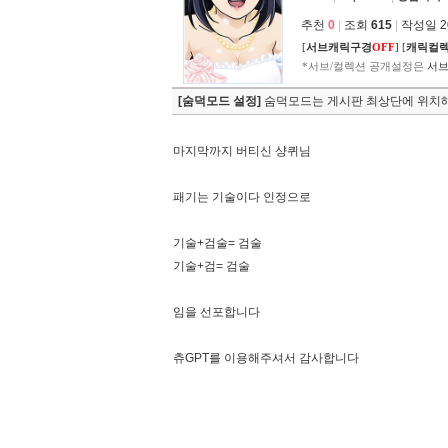
추천
0
|
조회
615
|
작성일 202
[
서브캐릭구경
OFF
]
[
캐릭컬
*서브/컬렉션 공개설정은
서브
[숨덕모드 설정]
숨덕모드는 게시판 최상단에 위치해
마지막까지 버티신 샹퀴님
패기는 기술이다 인정으로
기술+검술= 검술
기술+검= 검술
임을 선포합니다
츄GPT를 이용해주셔서 감사합니다