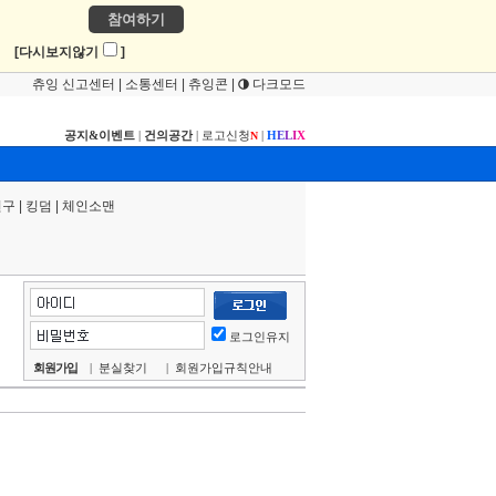
참여하기
!
[다시보지않기
]
츄잉 신고센터
|
소통센터
|
츄잉콘
|
다크모드
공지&이벤트
|
건의공간
|
로고신청
|
H
E
L
I
X
N
연구
|
킹덤
|
체인소맨
로그인유지
회원가입
|
분실찾기
|
회원가입규칙안내