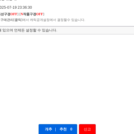
5-07-19 23:36:30
렉션구경
OFF
]
[
N
작품구경
OFF
]
구매관리[클릭]
에서 캐릭공개설정에서 결정할수 있습니다.
 있으며 언제든 설정할 수 있습니다.
개추
|
추천
0
신고