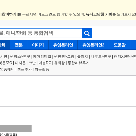
.
[참여하기]
를 누르시면 비로그인도 참여할 수 있으며,
유니크당첨 기회
를 노려보세요
만화
웹툰
이미지
츄잉온라인
츄잉온라인2
도움말
게시판
|
원피스
>
연구
|
페어리테일 |
원펀맨
>
그림
|
블리치
|
나루토
>
연구
|
헌터X헌터
>
켓몬/GO
|
디지몬
|
코난
|
마블DC
|
유희왕
|
통합리뷰후기
영중애니
|
최근추가
|
최근활동
안내[필독]