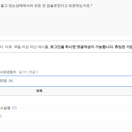
 들고 있는상태에서의 모든 건 검술로친다고 보믄되는거죠.?
다.
이유: 30일 이상 지난 게시물,
로그인을 하시면 댓글작성이 가능합니다. 츄잉은 가입
게시판경험치 :
글 10 | 댓글 1
10장
[8]
제목
크스같음
[7]
2]