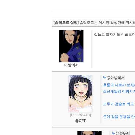
[숨덕모드 설정]
숨덕모드는 게시판 최상단에 위치해
칼들고 발차기도 검술로침
아방의서
@아방의서
육룡의 나르샤 보셨
조선제일검 이방지가
모두가 검술로 봐요
[L:33/A:413]
근데 검을 운용을 안
츄GPT
@츄GPT