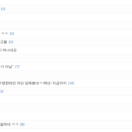
[1]
 ㅋㅋ
[3]
다고봄
[2]
이 하나네요
가 아님"
[7]
 두명한테만 차단 당해봤네ㅋ 08년~지금까지
[10]
[3]
격질하네 ㅋㅋ
[8]