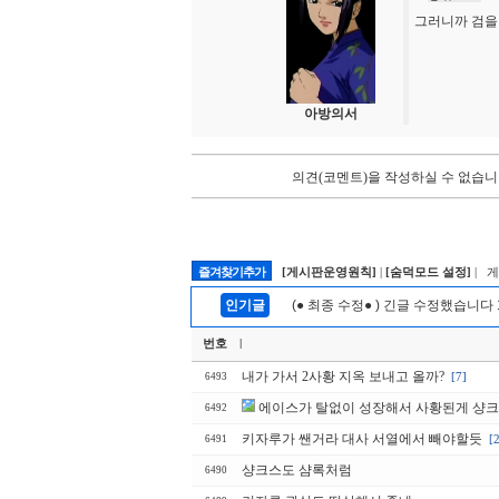
그러니까 검을
아방의서
의견(코멘트)을 작성하실 수 없습니
즐겨찾기추가
[게시판운영원칙]
|
[숨덕모드 설정]
| 
인기글
(● 최종 수정● ) 긴글 수정했습니다 
번호
|
내가 가서 2사황 지옥 보내고 올까?
[7]
6493
에이스가 탈없이 성장해서 사황된게 샹
6492
키자루가 쌘거라 대사 서열에서 빼야할듯
[
6491
샹크스도 샴록처럼
6490