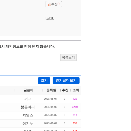
0
추천
[신고]
시 개인정보를 전혀 받지 않습니다.
목록보기
열기
인기글더보기
글쓴이
등록일
추천
조회
|
|
|
|
거프
2025-08-07
0
726
붉은머리
2025-08-07
0
2290
치얼스
2025-08-07
0
812
성지누
2025-08-07
0
398