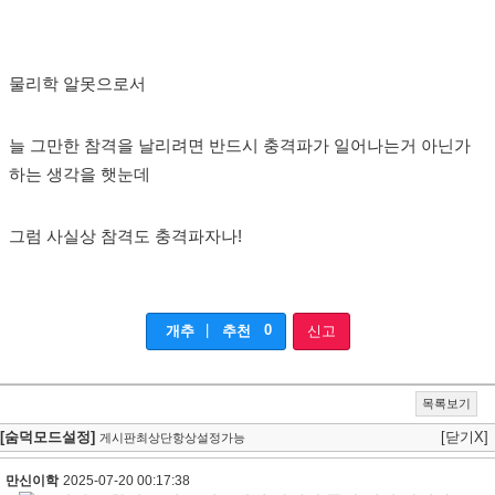
물리학 알못으로서
늘 그만한 참격을 날리려면 반드시 충격파가 일어나는거 아닌가
하는 생각을 햇눈데
그럼 사실상 참격도 충격파자나!
|
0
개추
추천
신고
목록보기
[숨덕모드설정]
[닫기X]
게시판최상단항상설정가능
만신이학
2025-07-20 00:17:38