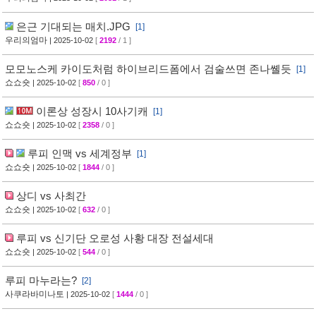
은근 기대되는 매치.JPG
[1]
우리의엄마
| 2025-10-02
[
2192
/ 1 ]
모모노스케 카이도처럼 하이브리드폼에서 검술쓰면 존나쏄듯
[1]
쇼쇼숏
| 2025-10-02
[
850
/ 0 ]
이론상 성장시 10사기캐
[1]
쇼쇼숏
| 2025-10-02
[
2358
/ 0 ]
루피 인맥 vs 세계정부
[1]
쇼쇼숏
| 2025-10-02
[
1844
/ 0 ]
상디 vs 사최간
쇼쇼숏
| 2025-10-02
[
632
/ 0 ]
루피 vs 신기단 오로성 사황 대장 전설세대
쇼쇼숏
| 2025-10-02
[
544
/ 0 ]
루피 마누라는?
[2]
사쿠라바미나토
| 2025-10-02
[
1444
/ 0 ]