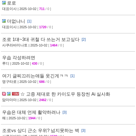
로로
대표이사
| 2025-10-02
[
711
/ 0 ]
더없냐니
[1]
대표이사
| 2025-10-02
[
1720
/ 0 ]
조로 1댸~3대 귀철 다 쓰는거 보고싶다
[2]
사쿠라바미나토
| 2025-10-02
[
1464
/ 0 ]
우솝 각성하려면
루디
| 2025-10-02
[
430
/ 0 ]
여기 글찌끄리는애들 웃긴게ㅋㅋ
[1]
영구타로
| 2025-10-02
[
686
/ 0 ]
☆ 고증 제대로 한 카이도우 등장씬 Ai 실사화
맘마마마
| 2025-10-02
[
2462
/ 0 ]
우솝은 대체 언제 활약하려나
[3]
해
| 2025-10-02
[
1944
/ 0 ]
조로vs 상디 근소 우위? 넘지못하는 벽
[3]