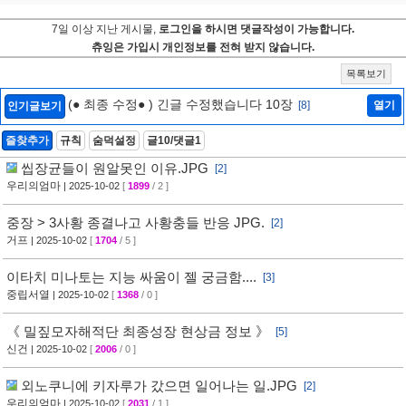
7일 이상 지난 게시물,
로그인을 하시면 댓글작성이 가능합니다.
츄잉은 가입시 개인정보를 전혀 받지 않습니다.
목록보기
(● 최종 수정● ) 긴글 수정했습니다 10장
[8]
열기
인기글보기
즐찾추가
규칙
숨덕설정
글10/댓글1
씹장균들이 원알못인 이유.JPG
[2]
우리의엄마
| 2025-10-02
[
1899
/ 2 ]
중장 > 3사황 종결나고 사황충들 반응 JPG.
[2]
거프
| 2025-10-02
[
1704
/ 5 ]
이타치 미나토는 지능 싸움이 젤 궁금함....
[3]
중립서열
| 2025-10-02
[
1368
/ 0 ]
《 밀짚모자해적단 최종성장 현상금 정보 》
[5]
신건
| 2025-10-02
[
2006
/ 0 ]
외노쿠니에 키자루가 갔으면 일어나는 일.JPG
[2]
우리의엄마
| 2025-10-02
[
2031
/ 1 ]