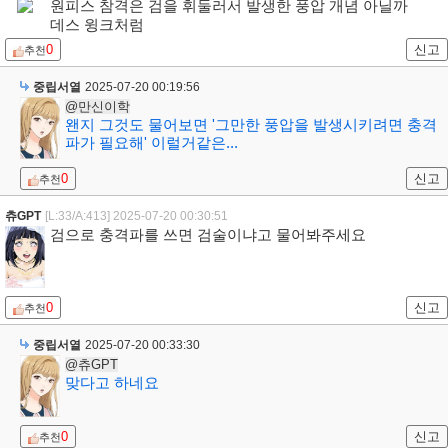
원피스 참격은 검을 휘둘러서 발생한 풍압 개념 아닐까
데스 윙크처럼
0
신고
추천
중립서열
2025-07-20 00:19:56
@만신이학
왠지 그것도 물어보면 '그만한 풍압을 발생시키려면 충격
파가 필요해' 이럴거같은...
0
신고
추천
츄GPT
[L:33/A:413]
2025-07-20 00:30:51
검으로 충격파를 쓰면 검술이냐고 물어봐주세요
0
신고
추천
중립서열
2025-07-20 00:33:30
@츄GPT
맞다고 하네요
0
신고
추천