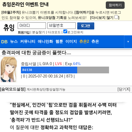
참여하기
[08월2주차]
유니크뽑기 이벤트를 시작합니다.
[참여하기]
를 누르시면 비로그
인도 참여할 수 있으며,
유니크당첨 기회
를 노려보세요!
[다시보지 않기
]
|
분실찾기
|
다크모드
|
로그인유지
회원가입
DB
뉴스
커뮤니티
애니만화
웹툰
이미지
츄온2
츄온
▼
충격파에 대한 궁금증이 풀렷다....
DB
뉴스
커뮤니티
애니만화
웹툰
이미지
츄온2
츄온
중립서열
| L:0/A:0 |
LV6
|
Exp.
64%
84/130
| 0 | 2025-07-20 00:16:24 | 873 |
[숨덕모드설정]
[닫기X]
게시판최상단항상설정가능