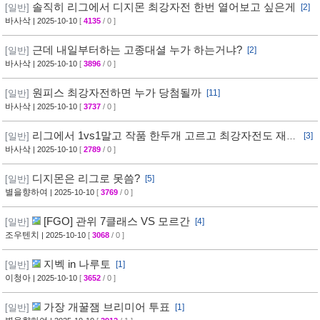
솔직히 리그에서 디지몬 최강자전 한번 열어보고 싶은게
[일반]
[2]
바사삭
| 2025-10-10
[
4135
/ 0 ]
근데 내일부터하는 고종대셜 누가 하는거냐?
[일반]
[2]
바사삭
| 2025-10-10
[
3896
/ 0 ]
원피스 최강자전하면 누가 당첨될까
[일반]
[11]
바사삭
| 2025-10-10
[
3737
/ 0 ]
리그에서 1vs1말고 작품 한두개 고르고 최강자전도 재밌
[일반]
[3]
을듯
바사삭
| 2025-10-10
[
2789
/ 0 ]
디지몬은 리그로 못씀?
[일반]
[5]
별을향하여
| 2025-10-10
[
3769
/ 0 ]
[FGO] 관위 7클래스 VS 모르간
[일반]
[4]
조우텐치
| 2025-10-10
[
3068
/ 0 ]
지벡 in 나루토
[일반]
[1]
이청아
| 2025-10-10
[
3652
/ 0 ]
가장 개꿀잼 브리미어 투표
[일반]
[1]