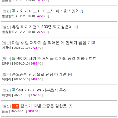
별을향하여
| 2025-10-10
[
3912
/ 1 ]
카와키 아크 이거 그냥 폐기한거임?
[일반]
[2]
별을향하여
| 2025-10-10
[
4250
/ 0 ]
츄잉 터지기전에 100렙 찍고싶은데
[일반]
[1]
별을향하여
| 2025-10-10
[
2772
/ 0 ]
다들 취할 때까지 술 먹어본 게 언제가 첨임 ?
[일반]
[3]
이청아
| 2025-10-10
[
2728
/ 0 ]
켄이치 세계관 초인급 강자의 공격 여파ㅎㄷㄷ
[일반]
일레나
| 2025-10-10
[
2686
/ 0 ]
손오공이 진심으로 전왕 때리면
[일반]
[4]
이청아
| 2025-10-10
[
4407
/ 0 ]
Ssu 카니지 vs 키부츠지 추잔
[일반]
이청아
| 2025-10-10
[
1749
/ 0 ]
탐스가 파벨 고증은 잘한듯
[일반]
[6]
스포
솔플
| 2025-10-10
[
3868
/ 0 ]