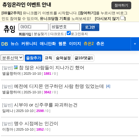
참여하기
[08월2주차]
유니크뽑기 이벤트를 시작합니다.
[참여하기]
를 누르시면 비로그
인도 참여할 수 있으며,
유니크당첨 기회
를 노려보세요!
[다시보지 않기
]
|
분실찾기
|
다크모드
|
로그인유지
회원가입
DB
뉴스
커뮤니티
애니만화
웹툰
이미지
츄온2
츄온
▼
DB
뉴스
커뮤니티
애니만화
즐찾추가
규칙
숨덕설정
글10/댓글1
웹툰
이미지
츄온2
츄온
참 많은 사람들이 지나가긴 했어
[일반]
별을향하여
| 2025-10-10
[
1881
/ 0 ]
예전에 디지몬 연구하던 사람 한명 있었는데
[일반]
[4]
별을향하여
| 2025-10-10
[
3842
/ 0 ]
시부야 or 신주쿠를 파괴하는건
[일반]
일레나
| 2025-10-10
[
2598
/ 0 ]
맹수 시점에는 인간이
[일반]
이청아
| 2025-10-10
[
1852
/ 0 ]