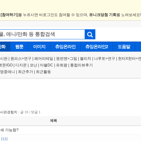
.
[참여하기]
를 누르시면 비로그인도 참여할 수 있으며,
유니크당첨 기회
를 노려보세요
만화
웹툰
이미지
츄잉온라인
츄잉온라인2
도움말
게시판
|
원피스
>
연구
|
페어리테일 |
원펀맨
>
그림
|
블리치
|
나루토
>
연구
|
헌터X헌터
>
켓몬/GO
|
디지몬
|
코난
|
마블DC
|
유희왕
|
통합리뷰후기
영중애니
|
최근추가
|
최근활동
게시판경험치 :
글 10 | 댓글 1
제목
상쇄 가능함?
[12]