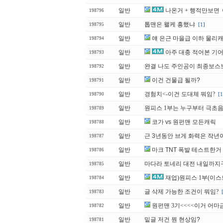
일반
나온거 + 행적만보면 
198796
일반
톱맨은 왤케 흥했냐
[1]
198795
일반
얘 은근 마을급 이하 물리
198794
일반
아주 대충 적어본 기어
198793
일반
완결 나도 주인공이 최종보스
198792
일반
이건 건물급 될까?
198791
일반
경험치<-이건 도대체 뭐임?
[1
198790
일반
원피스 1부는 누구부터 극초
198789
일반
코가 vs 원펀맨 모든캐릭
198788
일반
근 3년동안 브게 화력은 작년
198787
일반
마크 TNT 폭발 테스트한거
198786
일반
마다라 토네리 대전 내일까지
198785
일반
재업)원피스 1부(이스
198784
일반
글 삭제 가능한 조건이 뭐임?
198783
일반
원펀맨 3기<<<<이거 어마
198782
일반
밑글 저건 뭔 현상임?
198781