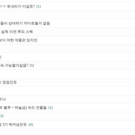
ㅇㅇ 토내리가 이길듯?
[1]
캐들이 상대하기 까다로울거 같음
 습득 이전 루피 스펙
보다 약한 작품은 있지만
]
음속 가능할거같음?
[5]
이 정점인듯
구나
트 블루 ~ 하늘섬) 속도 연출들
[1]
[3]
금 3기 뛰어넘은듯
[4]