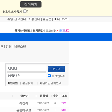
참여하기
!
[다시보지않기
]
츄잉 신고센터
|
소통센터
|
츄잉콘
|
다크모드
공지&이벤트
|
건의공간
|
로고신청
|
H
E
L
I
X
N
연구
|
킹덤
|
체인소맨
로그인유지
회원가입
|
분실찾기
|
회원가입규칙안내
글쓴이
등록일
추천
조회
|
|
|
|
이청아
2025-10-22
0
2697
폴링다무코
2025-10-22
1
5322