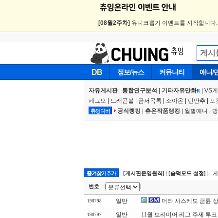
[08월2주차]
유니크뽑기 이벤트를 시작합니다
DB
정보/뉴스
커뮤니티
애니/
자유게시판
|
통합연구분석
|
기타자유만화
|
VS
R
페그오
|
드래곤볼
|
금서목록
|
소아온
|
던만추
|
포
공식랭킹
|
츄온작품랭킹
|
월별애니
|
방
츄잉디비
즐겨찾기추가
[게시판운영원칙]
|
[숨덕모드 설정]
| 
번호
|
|
일반
더라 사스케도 금륜 
198798
일반
11월 브리미어 리그 주제 투표
198797