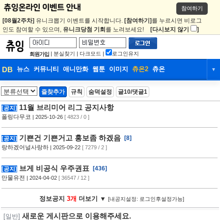
참여하기
[08월2주차]
유니크뽑기 이벤트를 시작합니다.
[참여하기]
를 누르시면 비로그
인도 참여할 수 있으며,
유니크당첨 기회
를 노려보세요!
[다시보지 않기
]
|
분실찾기
|
다크모드
|
로그인유지
회원가입
DB
뉴스
커뮤니티
애니만화
웹툰
이미지
츄온2
츄온
▼
DB
뉴스
커뮤니티
애니만화
즐찾추가
규칙
숨덕설정
글10/댓글1
웹툰
이미지
츄온2
츄온
11월 브리미어 리그 공지사항
[공지]
폴링다무코
| 2025-10-26
[ 4823 / 0 ]
기쁜건 기쁜거고 홍보좀 하겠음
[8]
[공지]
랑하겠어널사랑하
| 2025-09-22
[ 7279 / 2 ]
브게 비공식 우주권표
[436]
[공지]
만물유전
| 2024-04-02
[ 36547 / 12 ]
정보공지
3개
더보기 ▼
[내공지설정: 로그인후설정가능]
새로운 게시판으로 이용해주세요.
[일반]