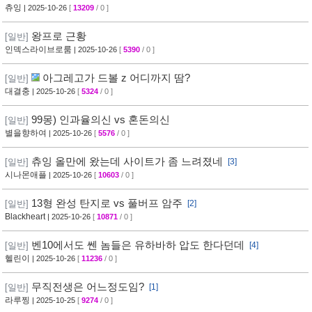
츄잉
| 2025-10-26
[
13209
/ 0 ]
왕프로 근황
[일반]
인덱스라이브로룸
| 2025-10-26
[
5390
/ 0 ]
아그레고가 드볼 z 어디까지 땀?
[일반]
대결충
| 2025-10-26
[
5324
/ 0 ]
99몽) 인과율의신 vs 혼돈의신
[일반]
별을향하여
| 2025-10-26
[
5576
/ 0 ]
츄잉 올만에 왔는데 사이트가 좀 느려졌네
[일반]
[3]
시나몬애플
| 2025-10-26
[
10603
/ 0 ]
13형 완성 탄지로 vs 풀버프 암주
[일반]
[2]
Blackheart
| 2025-10-26
[
10871
/ 0 ]
벤10에서도 쎈 놈들은 유하바하 압도 한다던데
[일반]
[4]
헬린이
| 2025-10-26
[
11236
/ 0 ]
무직전생은 어느정도임?
[일반]
[1]
라루찡
| 2025-10-25
[
9274
/ 0 ]