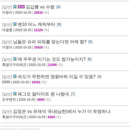
김갑룡 vs 수왕
[일반]
[4]
이청아
| 2025-10-25
[
10810
/ 0 ]
벤10 어느 캐릭부터
[일반]
[9]
대결충
| 2025-10-25
[
11124
/ 0 ]
님들은 슈퍼 파워를 얻는다면 어케 함?
[일반]
[5]
이청아
| 2025-10-25
[
10929
/ 0 ]
얘 우주권 이기는 것도 쌉가능이지?
[일반]
[6]
흑염미꾸라래곤
| 2025-10-25
[
11098
/ 0 ]
속도가 무한하면 영왕바하 이길 수 있음?
[일반]
[4]
0999
| 2025-10-25
[
10361
/ 0 ]
페그오 얼티미트 원 나왔네
[일반]
[7]
조우텐치
| 2025-10-25
[
8896
/ 0 ]
김정은 vs 유재석 국내(남한)에서 누가 더 유명하냐
[일반]
흑염미꾸라래곤
| 2025-10-25
[
6264
/ 0 ]