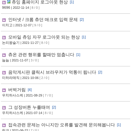
츄잉 홈페이지 로그아웃 현상
[1]
9696
| 2022-11-14
[ 8 / 0 ]
인터넷 / 크롬 츄던 매크로 입력 문제
[2]
이치고
| 2021-12-07
[ 9 / 0 ]
모바일 츄잉 자꾸 로그아웃 되는 현상
[1]
논리왕슬기
| 2021-11-27
[ 8 / 0 ]
츄온 관련 행위를 할때만 멈춥니다
[1]
늅늅
| 2021-11-07
[ 3 / 0 ]
음악게시판 클릭시 브라우저가 먹통이 됩니다
[2]
미하라매직
| 2021-10-06
[ 2 / 0 ]
버벅거림
[4]
우치하사스케
| 2021-08-29
[ 7 / 0 ]
그 성장버튼 누를때여
[2]
우치하사스케
| 2021-07-14
[ 8 / 0 ]
접속관련 문제는 아니지만 오류를 발견해 문의해봅니다
[1]
링크
| 2021-06-22
[ 7 / 0 ]