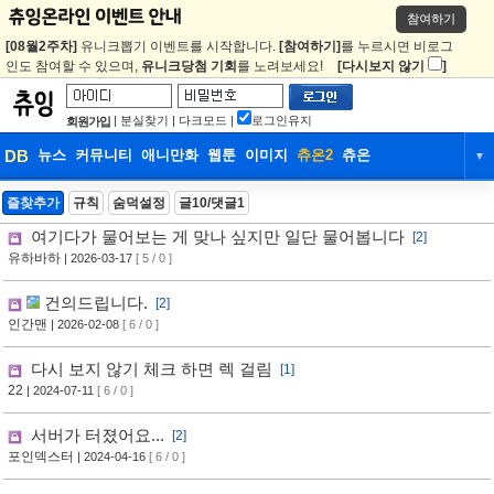
참여하기
[08월2주차]
유니크뽑기 이벤트를 시작합니다.
[참여하기]
를 누르시면 비로그
인도 참여할 수 있으며,
유니크당첨 기회
를 노려보세요!
[다시보지 않기
]
|
분실찾기
|
다크모드
|
로그인유지
회원가입
DB
뉴스
커뮤니티
애니만화
웹툰
이미지
츄온2
츄온
▼
DB
뉴스
커뮤니티
애니만화
즐찾추가
규칙
숨덕설정
글10/댓글1
여기다가 물어보는 게 맞나 싶지만 일단 물어봅니다
웹툰
이미지
츄온2
츄온
[2]
유하바하
| 2026-03-17
[ 5 / 0 ]
건의드립니다.
[2]
인간맨
| 2026-02-08
[ 6 / 0 ]
다시 보지 않기 체크 하면 렉 걸림
[1]
22
| 2024-07-11
[ 6 / 0 ]
서버가 터졌어요...
[2]
포인덱스터
| 2024-04-16
[ 6 / 0 ]