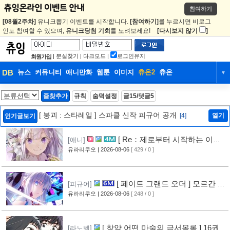
참여하기
[08월2주차]
유니크뽑기 이벤트를 시작합니다.
[참여하기]
를 누르시면 비로그
인도 참여할 수 있으며,
유니크당첨 기회
를 노려보세요!
[다시보지 않기
]
|
분실찾기
|
다크모드
|
로그인유지
회원가입
DB
뉴스
커뮤니티
애니만화
웹툰
이미지
츄온2
츄온
▼
DB
뉴스
커뮤니티
애니만화
즐찾추가
규칙
숨덕설정
글15/댓글5
웹툰
이미지
츄온2
츄온
[ 붕괴 : 스타레일 ] 스파클 신작 피규어 공개
[4]
열기
인기글보기
[ Re：제로부터 시작하는 이세
[애니]
계 생활 ] 4기 탈환편 PV 영상 공개
유라리쿠오
| 2026-08-06
[ 429 / 0 ]
[9]
[ 페이트 그랜드 오더 ] 모르간 르
[피규어]
페이 신작 피규어 공개
유라리쿠오
| 2026-08-06
[ 248 / 0 ]
[4]
[ 창약 어떤 마술의 금서목록 ] 16권
[라노벨]