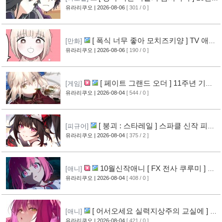
표지 공개
유라리쿠오
| 2026-08-06
[ 301 / 0 ]
[7]
[ 폭식 너무 좋아 모치즈키양 ] TV 애니
[만화]
메이션화 결정
유라리쿠오
| 2026-08-06
[ 190 / 0 ]
[6]
[ 페이트 그랜드 오더 ] 11주년 기념
[게임]
영상 공개
유라리쿠오
| 2026-08-04
[ 544 / 0 ]
[7]
[ 붕괴 : 스타레일 ] 스파클 신작 피규
[피규어]
어 공개
유라리쿠오
| 2026-08-04
[ 375 / 2 ]
[4]
10월신작애니 [ FX 전사 쿠루미 ] PV
[애니]
영상 공개
유라리쿠오
| 2026-08-04
[ 408 / 0 ]
[5]
[ 어서오세요 실력지상주의 교실에 ] 블
[애니]
루레이 VOL.2 표지 공개
유라리쿠오
| 2026-08-04
[ 421 / 0 ]
[6]