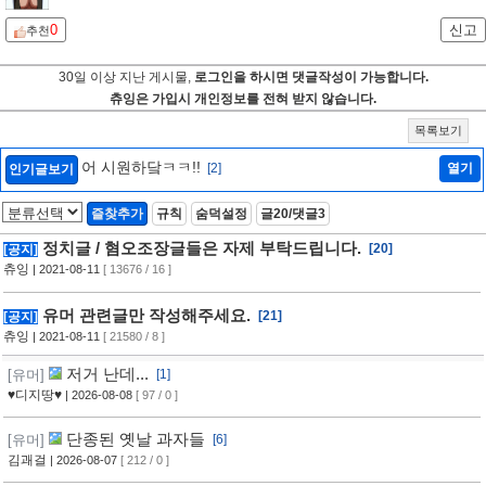
0
신고
추천
30일 이상 지난 게시물,
로그인을 하시면 댓글작성이 가능합니다.
츄잉은 가입시 개인정보를 전혀 받지 않습니다.
목록보기
어 시원하닼ㅋㅋ!!
[2]
열기
인기글보기
즐찾추가
규칙
숨덕설정
글20/댓글3
정치글 / 혐오조장글들은 자제 부탁드립니다.
[20]
[공지]
츄잉
| 2021-08-11
[ 13676 / 16 ]
유머 관련글만 작성해주세요.
[21]
[공지]
츄잉
| 2021-08-11
[ 21580 / 8 ]
저거 난데...
[유머]
[1]
♥디지땅♥
| 2026-08-08
[ 97 / 0 ]
단종된 옛날 과자들
[유머]
[6]
김괘걸
| 2026-08-07
[ 212 / 0 ]