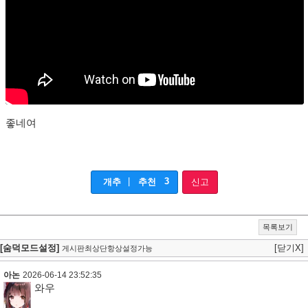
좋네여
|
3
개추
추천
신고
목록보기
[숨덕모드설정]
[닫기X]
게시판최상단항상설정가능
아논
2026-06-14 23:52:35
와우