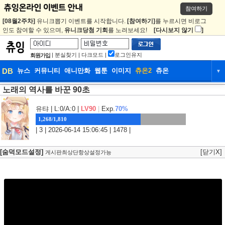
참여하기
[08월2주차]
유니크뽑기 이벤트를 시작합니다.
[참여하기]
를 누르시면 비로그
인도 참여할 수 있으며,
유니크당첨 기회
를 노려보세요!
[다시보지 않기
]
|
분실찾기
|
다크모드
|
로그인유지
회원가입
DB
뉴스
커뮤니티
애니만화
웹툰
이미지
츄온2
츄온
▼
노래의 역사를 바꾼 90초
DB
뉴스
커뮤니티
애니만화
웹툰
이미지
츄온2
츄온
유탸
| L:0/A:0 |
LV90
|
Exp.
70%
1,268/1,810
| 3 | 2026-06-14 15:06:45 | 1478 |
[숨덕모드설정]
[닫기X]
게시판최상단항상설정가능