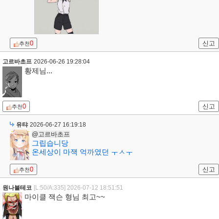
0
신고
추천
고르바초프
2026-06-26 19:28:04
황제님...
0
신고
추천
유탸
2026-06-27 16:19:18
@고르바초프
그립습니당
온세상이 마잭 억까였던 ㅜㅅㅜ
0
신고
추천
원나블테코
[L:50/A:335]
2026-07-12 18:51:51
마이클 잭슨 형님 최고~~