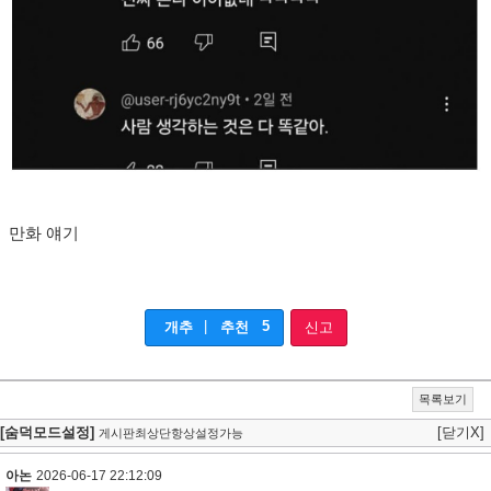
만화 얘기
|
5
개추
추천
신고
목록보기
[숨덕모드설정]
[닫기X]
게시판최상단항상설정가능
아논
2026-06-17 22:12:09