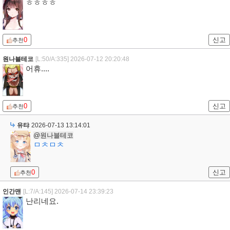
ㅎㅎㅎㅎ
0
신고
추천
원나블테코
[L:50/A:335]
2026-07-12 20:20:48
어휴....
0
신고
추천
유탸
2026-07-13 13:14:01
@원나블테코
ㅁㅊㅁㅊ
0
신고
추천
인간맨
[L:7/A:145]
2026-07-14 23:39:23
난리네요.