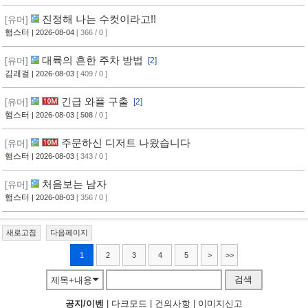
진정해 나는 수컷이라고!!
[유머]
햄스터
| 2026-08-04
[ 366 / 0 ]
대륙의 흔한 주차 방법
[유머]
[2]
김괘걸
| 2026-08-03
[ 409 / 0 ]
긴급 와플 구출
[유머]
[2]
햄스터
| 2026-08-03
[
508
/ 0 ]
주문하신 디저트 나왔습니다
[유머]
햄스터
| 2026-08-03
[ 343 / 0 ]
처음보는 남자
[유머]
햄스터
| 2026-08-03
[ 356 / 0 ]
새로고침
다음페이지
1
2
3
4
5
>
>>
검색
제목+내용
공지/이벤
|
다크모드
|
건의사항
|
이미지신고