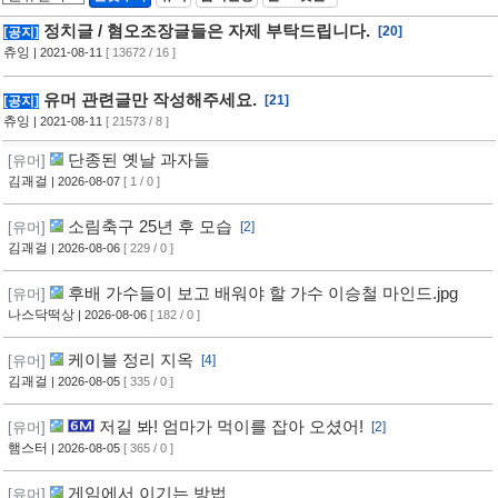
정치글 / 혐오조장글들은 자제 부탁드립니다.
[20]
[공지]
츄잉
| 2021-08-11
[ 13672 / 16 ]
유머 관련글만 작성해주세요.
[21]
[공지]
츄잉
| 2021-08-11
[ 21573 / 8 ]
단종된 옛날 과자들
[유머]
김괘걸
| 2026-08-07
[ 1 / 0 ]
소림축구 25년 후 모습
[유머]
[2]
김괘걸
| 2026-08-06
[ 229 / 0 ]
후배 가수들이 보고 배워야 할 가수 이승철 마인드.jpg
[유머]
나스닥떡상
| 2026-08-06
[ 182 / 0 ]
케이블 정리 지옥
[유머]
[4]
김괘걸
| 2026-08-05
[ 335 / 0 ]
저길 봐! 엄마가 먹이를 잡아 오셨어!
[유머]
[2]
햄스터
| 2026-08-05
[ 365 / 0 ]
게임에서 이기는 방법
[유머]