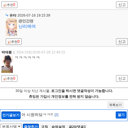
0
신고
추천
유탸
2026-07-16 19:15:39
@인간맨
난리에여
0
신고
추천
뱍얘쁨
[L:35/A:316]
2026-07-28 12:49:15
ㅋㅋㅋㅋㅋㅋ
0
신고
추천
30일 이상 지난 게시물,
로그인을 하시면 댓글작성이 가능합니다.
츄잉은 가입시 개인정보를 전혀 받지 않습니다.
목록보기
어 시원하닼ㅋㅋ!!
[2]
열기
인기글보기
즐찾추가
규칙
숨덕설정
글20/댓글3