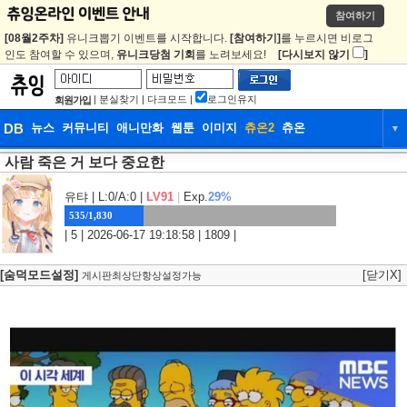
참여하기
[08월2주차]
유니크뽑기 이벤트를 시작합니다.
[참여하기]
를 누르시면 비로그
인도 참여할 수 있으며,
유니크당첨 기회
를 노려보세요!
[다시보지 않기
]
|
분실찾기
|
다크모드
|
로그인유지
회원가입
DB
뉴스
커뮤니티
애니만화
웹툰
이미지
츄온2
츄온
▼
사람 죽은 거 보다 중요한
DB
뉴스
커뮤니티
애니만화
웹툰
이미지
츄온2
츄온
유탸
| L:0/A:0 |
LV91
|
Exp.
29%
535/1,830
| 5 | 2026-06-17 19:18:58 | 1809 |
[숨덕모드설정]
[닫기X]
게시판최상단항상설정가능