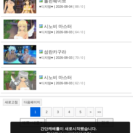
돌핀웨이브
♥디지땅♥
| 2026-08-04
[ 88 / 0 ]
시노비 마스터
♥디지땅♥
| 2026-08-03
[ 64 / 0 ]
섬란카구라
♥디지땅♥
| 2026-08-03
[ 70 / 0 ]
시노비 마스터
♥디지땅♥
| 2026-08-03
[ 62 / 0 ]
새로고침
다음페이지
1
2
3
4
5
>
>>
검색
제목+내용
간단캐배틀이 새로시작됐습니다.