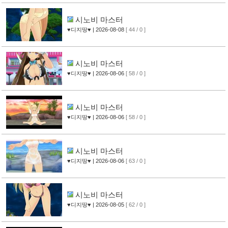
시노비 마스터
♥디지땅♥
| 2026-08-08
[ 44 / 0 ]
시노비 마스터
♥디지땅♥
| 2026-08-06
[ 58 / 0 ]
시노비 마스터
♥디지땅♥
| 2026-08-06
[ 58 / 0 ]
시노비 마스터
♥디지땅♥
| 2026-08-06
[ 63 / 0 ]
시노비 마스터
♥디지땅♥
| 2026-08-05
[ 62 / 0 ]