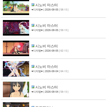
시노비 마스터
♥디지땅♥
| 2026-08-05
[ 58 / 0 ]
시노비 마스터
♥디지땅♥
| 2026-08-05
[ 59 / 0 ]
시노비 마스터
♥디지땅♥
| 2026-08-05
[ 62 / 0 ]
시노비 마스터
♥디지땅♥
| 2026-08-04
[ 64 / 0 ]
시노비 마스터
♥디지땅♥
| 2026-08-04
[ 59 / 0 ]