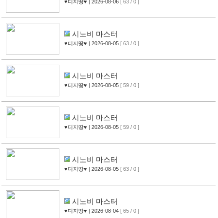
♥디지땅♥
| 2026-08-06
[ 63 / 0 ]
시노비 마스터
♥디지땅♥
| 2026-08-05
[ 63 / 0 ]
시노비 마스터
♥디지땅♥
| 2026-08-05
[ 59 / 0 ]
시노비 마스터
♥디지땅♥
| 2026-08-05
[ 59 / 0 ]
시노비 마스터
♥디지땅♥
| 2026-08-05
[ 63 / 0 ]
시노비 마스터
♥디지땅♥
| 2026-08-04
[ 65 / 0 ]