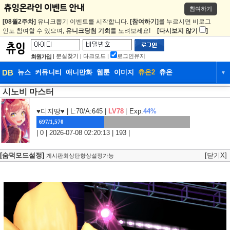
참여하기
[08월2주차]
유니크뽑기 이벤트를 시작합니다.
[참여하기]
를 누르시면 비로그
인도 참여할 수 있으며,
유니크당첨 기회
를 노려보세요!
[다시보지 않기
]
|
분실찾기
|
다크모드
|
로그인유지
회원가입
DB
뉴스
커뮤니티
애니만화
웹툰
이미지
츄온2
츄온
▼
시노비 마스터
DB
뉴스
커뮤니티
애니만화
웹툰
이미지
츄온2
츄온
♥디지땅♥
| L:70/A:645 |
LV78
|
Exp.
44%
697/1,570
| 0 | 2026-07-08 02:20:13 | 193 |
[숨덕모드설정]
[닫기X]
게시판최상단항상설정가능