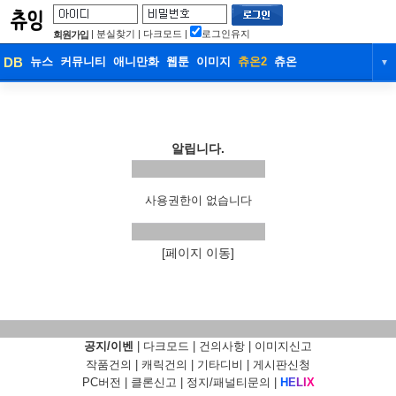
|
분실찾기
|
다크모드
|
로그인유지
회원가입
DB
뉴스
커뮤니티
애니만화
웹툰
이미지
츄온2
츄온
▼
DB
뉴스
커뮤니티
애니만화
웹툰
이미지
츄온2
츄온
알립니다.
사용권한이 없습니다
[페이지 이동]
공지/이벤
|
다크모드
|
건의사항
|
이미지신고
작품건의
|
캐릭건의
|
기타디비
|
게시판신청
PC버전
|
클론신고
|
정지/패널티문의
|
H
E
L
I
X