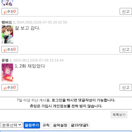
0
신고
추천
텐버드
[L:60/A:568]
2026-07-05 20:42:59
잘 보고 감다.
0
신고
추천
운명
[L:95/A:381]
2026-07-09 16:16:44
1, 2화 재밌었다
0
신고
추천
7일 이상 지난 게시물,
로그인을 하시면 댓글작성이 가능합니다.
츄잉은 가입시 개인정보를 전혀 받지 않습니다.
목록보기
즐찾추가
규칙
숨덕설정
글15/댓글5