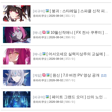
[ 붕괴 : 스타레일 ] 스파클 신작 피규
[피규어]
어 공개
유라리쿠오
| 2026-08-04
[ 331 / 2 ]
[4]
10월신작애니 [ FX 전사 쿠루미 ] PV
[애니]
영상 공개
유라리쿠오
| 2026-08-04
[ 358 / 0 ]
[5]
[ 어서오세요 실력지상주의 교실에 ] 블
[애니]
루레이 VOL.2 표지 공개
유라리쿠오
| 2026-08-04
[ 372 / 0 ]
[6]
[ 원신 ] 7.0 버전 PV 영상 공개
[게임]
[12]
유라리쿠오
| 2026-08-02
[ 557 / 0 ]
[ 페이트 그랜드 오더 ] 산의 노인 신
[피규어]
작 피규어 공개
유라리쿠오
| 2026-08-02
[ 566 / 0 ]
[16]