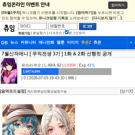
참여하기
[08월2주차]
유니크뽑기 이벤트를 시작합니다.
[참여하기]
를 누르시면 비로그
인도 참여할 수 있으며,
유니크당첨 기회
를 노려보세요!
[다시보지 않기
]
|
분실찾기
|
다크모드
|
로그인유지
회원가입
DB
뉴스
커뮤니티
애니만화
웹툰
이미지
츄온2
츄온
▼
7월신작애니 [ 무직전생 3기 ] 1화 & 2화 선행컷 공개
DB
뉴스
커뮤니티
애니만화
웹툰
이미지
츄온2
츄온
유라리쿠오
| L:49/A:92 |
LV204
|
Exp.
41%
1,697/4,090
| 0 | 2026-07-03 19:43:10 | 886 |
[숨덕모드설정]
[닫기X]
게시판최상단항상설정가능