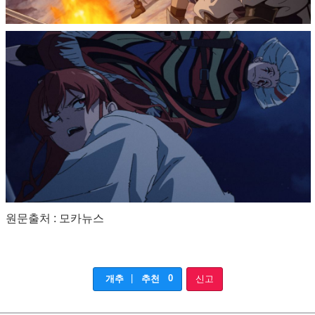
원문출처 : 모카뉴스
|
0
개추
추천
신고