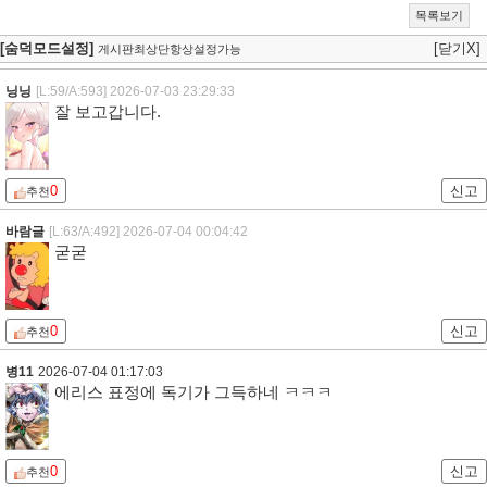
목록보기
[숨덕모드설정]
[닫기X]
게시판최상단항상설정가능
닝닝
[L:59/A:593]
2026-07-03 23:29:33
잘 보고갑니다.
0
신고
추천
바람글
[L:63/A:492]
2026-07-04 00:04:42
굳굳
0
신고
추천
병11
2026-07-04 01:17:03
에리스 표정에 독기가 그득하네 ㅋㅋㅋ
0
신고
추천