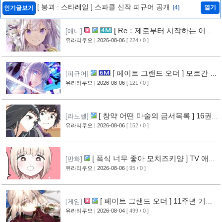
[ 붕괴 : 스타레일 ] 스파클 신작 피규어 공개
[4]
열기
인기글보기
[ Re：제로부터 시작하는 이세
[애니]
계 생활 ] 4기 탈환편 PV 영상 공개
유라리쿠오
| 2026-08-06
[ 224 / 0 ]
[6]
[ 페이트 그랜드 오더 ] 모르간 르
[피규어]
페이 신작 피규어 공개
유라리쿠오
| 2026-08-06
[ 121 / 0 ]
[1]
[ 창약 어떤 마술의 금서목록 ] 16권
[라노벨]
표지 공개
유라리쿠오
| 2026-08-06
[ 152 / 0 ]
[2]
[ 폭식 너무 좋아 모치즈키양 ] TV 애니
[만화]
메이션화 결정
유라리쿠오
| 2026-08-06
[ 95 / 0 ]
[2]
[ 페이트 그랜드 오더 ] 11주년 기념
[게임]
영상 공개
유라리쿠오
| 2026-08-04
[ 499 / 0 ]
[7]