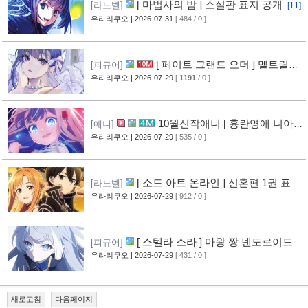
[ 마법사의 밤 ] 소설판 표지 공개
[라노벨]
[11]
유라리쿠오
| 2026-07-31
[ 484 / 0 ]
[ 페이트 그랜드 오더 ] 멜트릴리
[피규어]
스 신작 피규어 공개
유라리쿠오
| 2026-07-29
[
1191
/ 0 ]
[12]
10월신작애니 [ 흉란영애 니아
[애니]
리스톤 ] PV 영상 공개
유라리쿠오
| 2026-07-29
[ 535 / 0 ]
[13]
[ 소드 아트 온라인 ] 신혼편 1권 표지
[라노벨]
공개
유라리쿠오
| 2026-07-29
[ 912 / 0 ]
[16]
[ 스텔라 소라 ] 마왕 짱 넨도로이드
[피규어]
공개
유라리쿠오
| 2026-07-29
[ 431 / 0 ]
[10]
새로고침
다음페이지