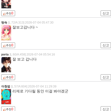
0
신고
추천
탕슉
[L:72/A:313]
2026-07-04 05:47:30
잘보고감니다 ~
0
신고
추천
porta
[L:60/A:458]
2026-07-04 05:54:16
잘 보고 갑니다
0
신고
추천
아청법
[L:57/A:604]
2026-07-04 11:29:39
리제로 기다릴 동안 이걸 봐야겠군
0
신고
추천