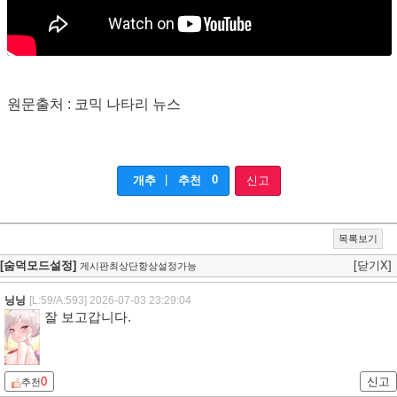
원문출처 : 코믹 나타리 뉴스
|
0
개추
추천
신고
목록보기
[숨덕모드설정]
[닫기X]
게시판최상단항상설정가능
닝닝
[L:59/A:593]
2026-07-03 23:29:04
잘 보고갑니다.
0
신고
추천