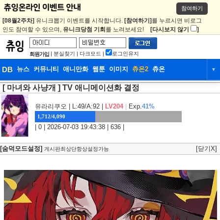
참여하기
[08월2주차]
유니크뽑기 이벤트를 시작합니다.
[참여하기]
를 누르시면 비로그
인도 참여할 수 있으며,
유니크당첨 기회
를 노려보세요!
[다시보지 않기
]
|
분실찾기
|
다크모드
|
로그인유지
회원가입
DB
뉴스
커뮤니티
애니만화
웹툰
이미지
츄온2
츄온
▼
[ 마녀와 사냥개 ] TV 애니메이션화 결정
DB
뉴스
커뮤니티
애니만화
웹툰
이미지
츄온2
츄온
유라리쿠오
| L:49/A:92 |
LV204
|
Exp.
41%
1,712/4,090
| 0 | 2026-07-03 19:43:38 | 636 |
[숨덕모드설정]
[닫기X]
게시판최상단항상설정가능