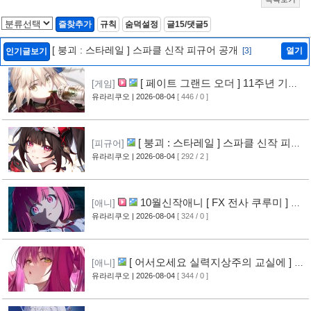
즐찾추가
규칙
숨덕설정
글15/댓글5
[ 붕괴 : 스타레일 ] 스파클 신작 피규어 공개
[3]
열기
인기글보기
[ 페이트 그랜드 오더 ] 11주년 기념
[게임]
영상 공개
유라리쿠오
| 2026-08-04
[ 446 / 0 ]
[6]
[ 붕괴 : 스타레일 ] 스파클 신작 피규
[피규어]
어 공개
유라리쿠오
| 2026-08-04
[ 292 / 2 ]
[3]
10월신작애니 [ FX 전사 쿠루미 ] PV
[애니]
영상 공개
유라리쿠오
| 2026-08-04
[ 324 / 0 ]
[5]
[ 어서오세요 실력지상주의 교실에 ] 블
[애니]
루레이 VOL.2 표지 공개
유라리쿠오
| 2026-08-04
[ 344 / 0 ]
[6]