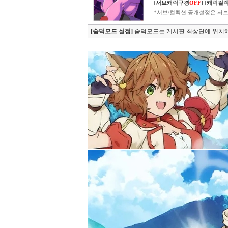
[
서브캐릭구경
OFF
]
[
캐릭컬
*서브/컬렉션 공개설정은
서브
[숨덕모드 설정]
숨덕모드는 게시판 최상단에 위치해