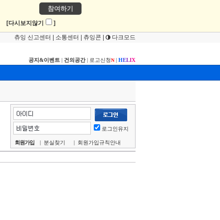
참여하기
!
[다시보지않기
]
츄잉 신고센터
|
소통센터
|
츄잉콘
|
다크모드
공지&이벤트
|
건의공간
|
로고신청
|
H
E
L
I
X
N
로그인유지
회원가입
|
분실찾기
|
회원가입규칙안내