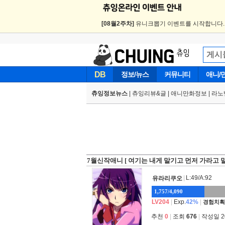
[08월2주차]
유니크뽑기 이벤트를 시작합니다
DB
정보/뉴스
커뮤니티
애니/
츄잉정보뉴스
|
츄잉리뷰&글
|
애니만화정보
|
라노
7월신작애니 [ 여기는 내게 맡기고 먼저 가라고 말
|
L:49/A:92
유라리쿠오
1,757/4,090
LV204
|
Exp.
42%
|
경험치획
추천
0
|
조회
676
|
작성일 202