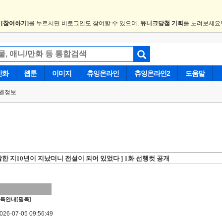
.
[참여하기]
를 누르시면 비로그인도 참여할 수 있으며,
유니크당첨 기회
를 노려보세요
만화
웹툰
이미지
츄잉온라인
츄잉온라인2
도움말
벨정보
한 지10년이 지났더니 전설이 되어 있었다 ] 1화 선행컷 공개
득안내[필독]
6-07-05 09:56:49