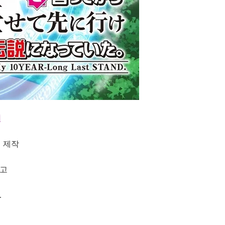
설
 제작
라고
.