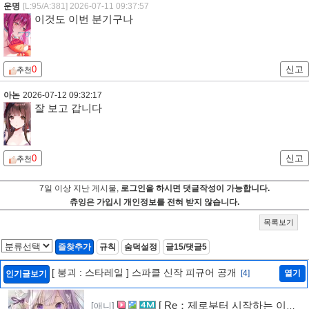
운명
[L:95/A:381]
2026-07-11 09:37:57
이것도 이번 분기구나
0
신고
추천
아논
2026-07-12 09:32:17
잘 보고 갑니다
0
신고
추천
7일 이상 지난 게시물,
로그인을 하시면 댓글작성이 가능합니다.
츄잉은 가입시 개인정보를 전혀 받지 않습니다.
목록보기
즐찾추가
규칙
숨덕설정
글15/댓글5
[ 붕괴 : 스타레일 ] 스파클 신작 피규어 공개
[4]
열기
인기글보기
[ Re：제로부터 시작하는 이세
[애니]