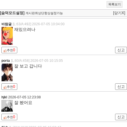
목록보기
[숨덕모드설정]
[닫기X]
게시판최상단항상설정가능
바람글
[L:63/A:492]
2026-07-05 10:04:00
재밌으려나
0
신고
추천
porta
[L:60/A:458]
2026-07-05 10:15:05
잘 보고 갑니다
0
신고
추천
hjkl
2026-07-05 12:23:08
잘 봤어요
0
신고
추천