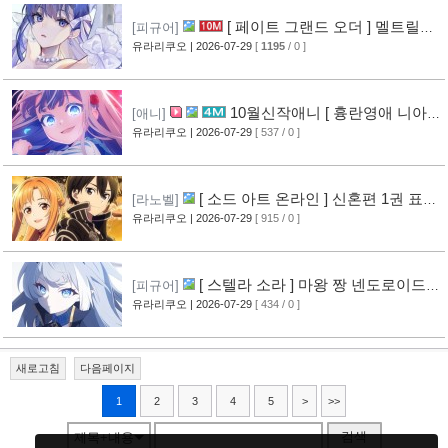
[ 페이트 그랜드 오더 ] 멜트릴리
[피규어]
스 신작 피규어 공개
유라리쿠오
| 2026-07-29
[
1195
/ 0 ]
[12]
10월신작애니 [ 흉란영애 니아
[애니]
리스톤 ] PV 영상 공개
유라리쿠오
| 2026-07-29
[ 537 / 0 ]
[13]
[ 소드 아트 온라인 ] 신혼편 1권 표지
[라노벨]
공개
유라리쿠오
| 2026-07-29
[ 915 / 0 ]
[16]
[ 스텔라 소라 ] 마왕 짱 넨도로이드
[피규어]
공개
유라리쿠오
| 2026-07-29
[ 434 / 0 ]
[10]
새로고침
다음페이지
1
2
3
4
5
>
>>
검색
제목+내용