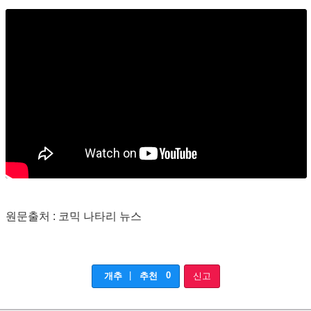
원문출처 : 코믹 나타리 뉴스
|
0
개추
추천
신고