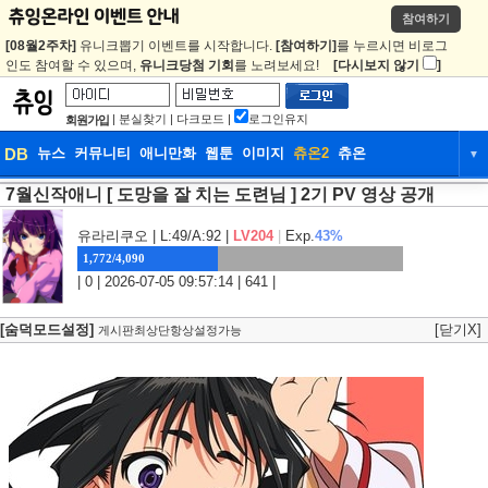
참여하기
[08월2주차]
유니크뽑기 이벤트를 시작합니다.
[참여하기]
를 누르시면 비로그
인도 참여할 수 있으며,
유니크당첨 기회
를 노려보세요!
[다시보지 않기
]
|
분실찾기
|
다크모드
|
로그인유지
회원가입
DB
뉴스
커뮤니티
애니만화
웹툰
이미지
츄온2
츄온
▼
7월신작애니 [ 도망을 잘 치는 도련님 ] 2기 PV 영상 공개
DB
뉴스
커뮤니티
애니만화
웹툰
이미지
츄온2
츄온
유라리쿠오
| L:49/A:92 |
LV204
|
Exp.
43%
1,772/4,090
| 0 | 2026-07-05 09:57:14 | 641 |
[숨덕모드설정]
[닫기X]
게시판최상단항상설정가능