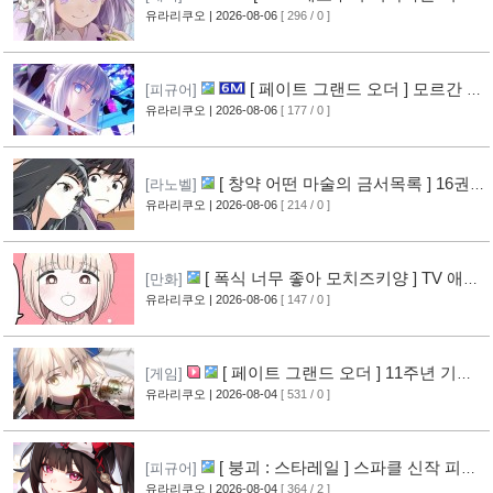
계 생활 ] 4기 탈환편 PV 영상 공개
유라리쿠오
| 2026-08-06
[ 296 / 0 ]
[8]
[ 페이트 그랜드 오더 ] 모르간 르
[피규어]
페이 신작 피규어 공개
유라리쿠오
| 2026-08-06
[ 177 / 0 ]
[3]
[ 창약 어떤 마술의 금서목록 ] 16권
[라노벨]
표지 공개
유라리쿠오
| 2026-08-06
[ 214 / 0 ]
[5]
[ 폭식 너무 좋아 모치즈키양 ] TV 애니
[만화]
메이션화 결정
유라리쿠오
| 2026-08-06
[ 147 / 0 ]
[4]
[ 페이트 그랜드 오더 ] 11주년 기념
[게임]
영상 공개
유라리쿠오
| 2026-08-04
[ 531 / 0 ]
[7]
[ 붕괴 : 스타레일 ] 스파클 신작 피규
[피규어]
어 공개
유라리쿠오
| 2026-08-04
[ 364 / 2 ]
[4]