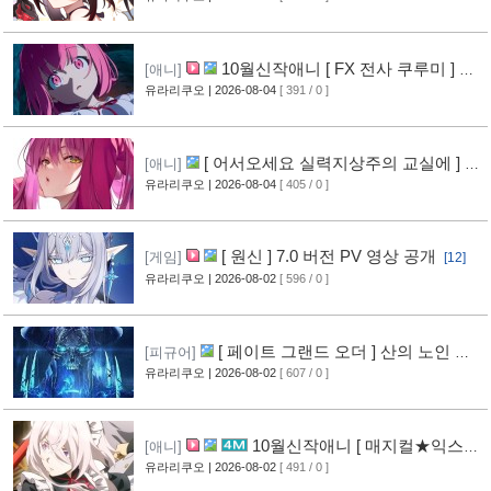
10월신작애니 [ FX 전사 쿠루미 ] PV
[애니]
영상 공개
유라리쿠오
| 2026-08-04
[ 391 / 0 ]
[5]
[ 어서오세요 실력지상주의 교실에 ] 블
[애니]
루레이 VOL.2 표지 공개
유라리쿠오
| 2026-08-04
[ 405 / 0 ]
[6]
[ 원신 ] 7.0 버전 PV 영상 공개
[게임]
[12]
유라리쿠오
| 2026-08-02
[ 596 / 0 ]
[ 페이트 그랜드 오더 ] 산의 노인 신
[피규어]
작 피규어 공개
유라리쿠오
| 2026-08-02
[ 607 / 0 ]
[16]
10월신작애니 [ 매지컬★익스플
[애니]
로러 ] PV 영상 공개
유라리쿠오
| 2026-08-02
[ 491 / 0 ]
[11]