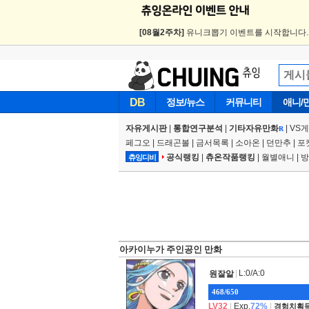
[08월2주차]
유니크뽑기 이벤트를 시작합니다
DB
정보/뉴스
커뮤니티
애니/
자유게시판
|
통합연구분석
|
기타자유만화
|
VS
R
페그오
|
드래곤볼
|
금서목록
|
소아온
|
던만추
|
포
공식랭킹
|
츄온작품랭킹
|
월별애니
|
방
츄잉디비
아카이누가 주인공인 만화
|
L:0/A:0
원잘알
468/650
LV32
|
Exp.
72%
|
경험치획득