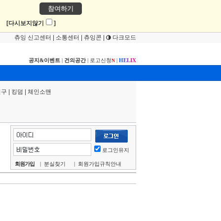
참여하기
!
[다시보지않기
]
츄잉 신고센터
|
소통센터
|
츄잉콘
|
다크모드
공지&이벤트
|
건의공간
|
로고신청
|
H
E
L
I
X
N
연구
|
킹덤
|
체인소맨
로그인유지
회원가입
|
분실찾기
|
회원가입규칙안내