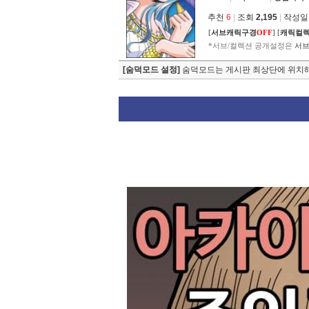
추천
6
|
조회
2,195
|
작성일 2
[
서브캐릭구경
OFF
]
[
캐릭컬
*서브/컬렉션 공개설정은
서브
[숨덕모드 설정]
숨덕모드는 게시판 최상단에 위치해