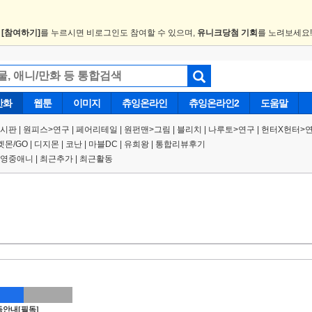
.
[참여하기]
를 누르시면 비로그인도 참여할 수 있으며,
유니크당첨 기회
를 노려보세요
만화
웹툰
이미지
츄잉온라인
츄잉온라인2
도움말
게시판
|
원피스
>
연구
|
페어리테일 |
원펀맨
>
그림
|
블리치
|
나루토
>
연구
|
헌터X헌터
>
켓몬/GO
|
디지몬
|
코난
|
마블DC
|
유희왕
|
통합리뷰후기
영중애니
|
최근추가
|
최근활동
안내[필독]