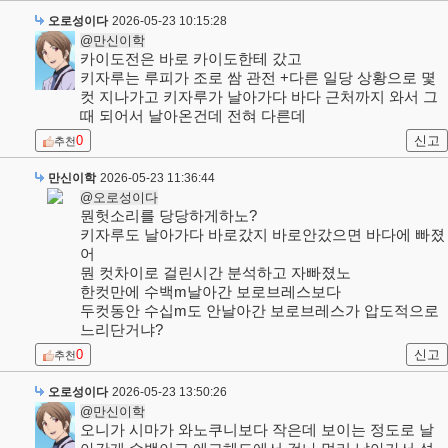
오로성이다
2026-05-23 10:15:28
@만신이학
카이도전은 바로 카이도한테 갔고
키자루는 루피가 조로 쌈 관전 +다른 일당 상황으로 몇
컷 지나가고 키자루가 날아가다 바다 근처까지 와서 그
때 되어서 날아온건데 전혀 다른데
0
신고
추천
만신이학
2026-05-23 11:36:44
@오로성이다
뭔헛소리를 당당하게하노?
키자루도 날아가다 바로갔지 바로안갔으면 바다에 빠졌
어
뭔 컷차이로 걸린시간 분석하고 자빠졌노
한컷만에 수백m날아간 보로브레스보다
두컷동안 수십m도 안날아간 보로브레스가 압도적으로
느리단거냐?
0
신고
추천
오로성이다
2026-05-23 13:50:26
@만신이학
오니가 시마가 와노쿠니보다 작은데 보이는 정도로 날