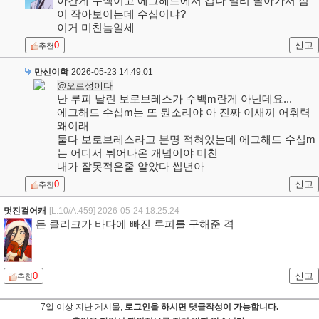
아간게 수백이고 에그헤드에서 겁나 멀리 날아가서 섬
이 작아보이는데 수십이냐?
이거 미친놈일세
0
신고
추천
만신이학
2026-05-23 14:49:01
@오로성이다
난 루피 날린 보로브레스가 수백m란게 아닌데요...
에그해드 수십m는 또 뭔소리야 아 진짜 이새끼 어휘력
왜이래
둘다 보로브레스라고 분명 적혀있는데 에그해드 수십m
는 어디서 튀어나온 개념이야 미친
내가 잘못적은줄 알았다 씹년아
0
신고
추천
멋진걸어캐
[L:10/A:459]
2026-05-24 18:25:24
돈 클리크가 바다에 빠진 루피를 구해준 격
0
신고
추천
7일 이상 지난 게시물,
로그인을 하시면 댓글작성이 가능합니다.