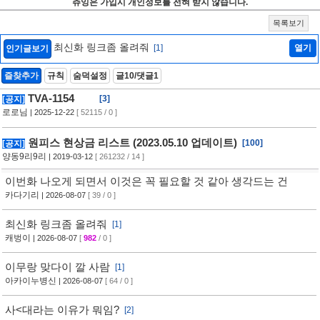
츄잉은 가입시 개인정보를 전혀 받지 않습니다.
목록보기
최신화 링크좀 올려줘
[1]
열기
인기글보기
즐찾추가
규칙
숨덕설정
글10/댓글1
TVA-1154
[3]
[공지]
로로님
| 2025-12-22
[ 52115 / 0 ]
원피스 현상금 리스트 (2023.05.10 업데이트)
[100]
[공지]
양동9리9리
| 2019-03-12
[ 261232 / 14 ]
이번화 나오게 되면서 이것은 꼭 필요할 것 같아 생각드는 건
카다기리
| 2026-08-07
[ 39 / 0 ]
최신화 링크좀 올려줘
[1]
캐벙이
| 2026-08-07
[
982
/ 0 ]
이무랑 맞다이 깔 사람
[1]
아카이누병신
| 2026-08-07
[ 64 / 0 ]
사<대라는 이유가 뭐임?
[2]