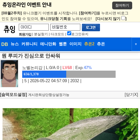
참여하기
[08월2주차]
유니크뽑기 이벤트를 시작합니다.
[참여하기]
를 누르시면 비로그
인도 참여할 수 있으며,
유니크당첨 기회
를 노려보세요!
[다시보지 않기
]
|
분실찾기
|
다크모드
|
로그인유지
회원가입
DB
뉴스
커뮤니티
애니만화
웹툰
이미지
츄온2
츄온
▼
뭔 루피가 진심으로 안싸워
DB
뉴스
커뮤니티
애니만화
웹툰
이미지
츄온2
츄온
노벨논리갑
| L:0/A:0 |
LV68
|
Exp.
47%
656/1,370
| 5 | 2026-05-22 04:57:09 | 2032 |
[숨덕모드설정]
[닫기X]
게시판최상단항상설정가능