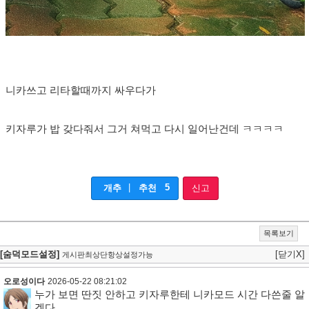
니카쓰고 리타할때까지 싸우다가
키자루가 밥 갖다줘서 그거 쳐먹고 다시 일어난건데 ㅋㅋㅋㅋ
|
5
개추
추천
신고
목록보기
[숨덕모드설정]
[닫기X]
게시판최상단항상설정가능
오로성이다
2026-05-22 08:21:02
누가 보면 딴짓 안하고 키자루한테 니카모드 시간 다쓴줄 알
겠다