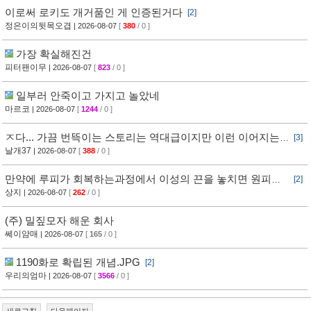
이로써 로키도 개거품인 게 인증된거다
[2]
정은이의뒷목오겹
| 2026-08-07
[
380
/ 0 ]
가장 확실해진건
피터팬이무
| 2026-08-07
[
823
/ 0 ]
일부러 안죽이고 가지고 놀았네
마르코
| 2026-08-07
[
1244
/ 0 ]
ㅈ다... 가끔 번뜩이는 스토리는 역대급이지만 이런 이어지는
[3]
스토리는 역시 개막장이야
날개37
| 2026-08-07
[
388
/ 0 ]
만약에 루피가 회복하는과정에서 이성의 끈을 놓치면 원피스
[2]
안봄
상지
| 2026-08-07
[
262
/ 0 ]
(주) 밀짚모자 해운 회사
쎄이얌매
| 2026-08-07
[
165
/ 0 ]
1190화로 확립된 개념.JPG
[2]
우리의엄마
| 2026-08-07
[
3566
/ 0 ]
새로고침
다음페이지