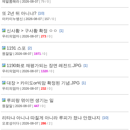
제발쫌해라
| 2026-08-07
[ 79 / 0 ]
또 2년 뒤 아니냐?
[10]
아카이누병신
| 2026-08-07
[
157
/ 0 ]
신사황 > 구사황 확정 ㅇㅇ
[1]
우리의엄마
| 2026-08-07
[
273
/ 0 ]
1191 스포
[2]
원잘알
| 2026-08-07
[
1971
/ 0 ]
1190화로 재평가되는 장면 레전드.JPG
[1]
우리의엄마
| 2026-08-07
[
1320
/ 0 ]
대장 > 카이도or빅맘 확정된 기념.JPG
[1]
우리의엄마
| 2026-08-07
[
232
/ 0 ]
루피랑 엮이면 생기는 일
원잘알
| 2026-08-07
[
447
/ 0 ]
리타냐 아니냐 따질게 아니라 루피가 졌냐 안졌냐지
[10]
오로성이다
| 2026-08-07
[
286
/ 2 ]