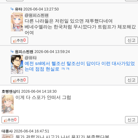
유탸
2026-06-04 13:27:50
@원피스찐팬
다른 나라들은 저런일 있으면 재투했다네여
베네수엘라는 한국처럼 무시깠다가 트럼프가 체포해갔
어여
0
신고
추천
원피스찐팬
2026-06-04 13:59:24
@유탸
예전 snl에서 헬조선 탈조선이 답이다 이런 대사가있었
는데 점점 현실로 ㅋㅋ
0
신고
추천
호빵맨상디
2026-06-04 14:18:30
이게 다 스포가 안떠서 그럼
0
신고
추천
대종사
2026-06-04 16:47:51
뭔가 걸렸거나 사고가 나서 용지가 부족했다봄