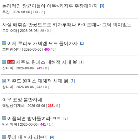
논리적인 장균이들아 이무<키자루 주장해야지
[3]
쿠쟌
| 2026-08-06
[
141
/ 2 ]
사실 패휘감 안썼도르도 키자루때나 카이도때나 그닥 의미없는
게
토끼소대
| 2026-08-06
[ 86 / 0 ]
이제 루피도 개빡겜 모드 들어가자
[1]
호빵맨상디
| 2026-08-06
[
460
/ 0 ]
제주도 원피스 대해적 시대 展
[1]
샹디이
| 2026-08-06
[
749
/ 0 ]
제주도 원피스 대해적 시대 展
[1]
샹디이
| 2026-08-06
[
242
/ 0 ]
이무 표정 볼만하네
역발산기개세
| 2026-08-06
[
265
/ 0 ]
이쯤되면 받아들여라 ㅋㅋ
[3]
만신이학
| 2026-08-06
[
441
/ 1 ]
루피 대 > 사 라는데
[4]