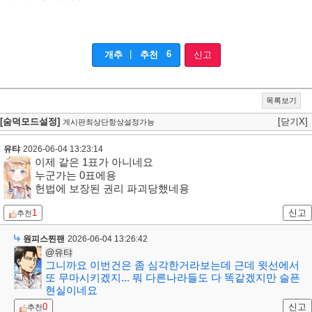
|
6
개추
추천
신고
목록보기
[숨덕모드설정]
[닫기X]
게시판최상단항상설정가능
유탸
2026-06-04 13:23:14
이제 같은 1표가 아니네요
누군가는 0표에용
헌법에 보장된 권리 파괴당했네용
1
신고
추천
원피스찐팬
2026-06-04 13:26:42
@유탸
그니까요 이번건은 좀 심각한거라보는데 근데 윗선에서
또 무마시키겠지... 뭐 다른나라들도 다 똑같겠지만 슬픈
현실이네요
0
신고
추천