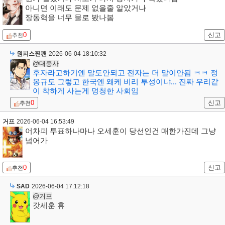
아니면 이래도 문제 없을줄 알았거나
장동혁을 너무 물로 봤나봄
0
신고
추천
원피스찐팬
2026-06-04 18:10:32
@대종사
후자라고하기엔 말도안되고 전자는 더 말이안됨 ㅋㅋ 정
몽규도 그렇고 한국엔 왜케 비리 투성이냐... 진짜 우리같
이 착하게 사는게 멍청한 사회임
0
신고
추천
거프
2026-06-04 16:53:49
어차피 투표하나마나 오세훈이 당선인건 매한가진데 그냥
넘어가
0
신고
추천
SAD
2026-06-04 17:12:18
@거프
갓세훈 휴