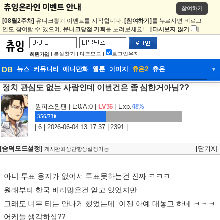
참여하기
[08월2주차]
유니크뽑기 이벤트를 시작합니다.
[참여하기]
를 누르시면 비로그
인도 참여할 수 있으며,
유니크당첨 기회
를 노려보세요!
[다시보지 않기
]
|
분실찾기
|
다크모드
|
로그인유지
회원가입
DB
뉴스
커뮤니티
애니만화
웹툰
이미지
츄온2
츄온
▼
정치 관심도 없는 사람인데 이번건은 좀 심한거아님??
DB
뉴스
커뮤니티
애니만화
웹툰
이미지
츄온2
츄온
원피스찐팬
| L:0/A:0 |
LV36
|
Exp.
48%
356/730
| 6 | 2026-06-04 13:17:37 | 2391 |
[숨덕모드설정]
[닫기X]
게시판최상단항상설정가능
아니 투표 용지가 없어서 투표못하는건 진짜 ㅋㅋㅋ
원래부터 한국 비리많은건 알고 있었지만
그래도 너무 티는 안나게 했었는데 이젠 아예 대놓고 하네 ㅋㅋㅋ
어케들 생각하심??