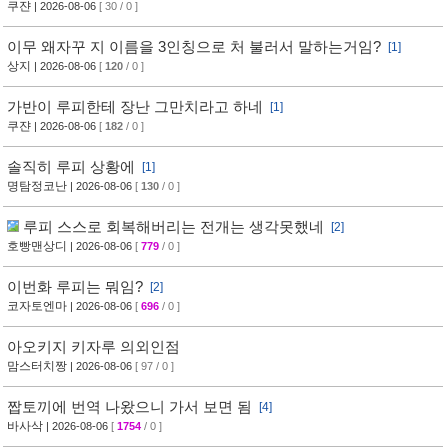
쿠쟌
| 2026-08-06
[ 30 / 0 ]
이무 왜자꾸 지 이름을 3인칭으로 처 불러서 말하는거임?
[1]
상지
| 2026-08-06
[
120
/ 0 ]
가반이 루피한테 장난 그만치라고 하네
[1]
쿠쟌
| 2026-08-06
[
182
/ 0 ]
솔직히 루피 상황에
[1]
명탐정코난
| 2026-08-06
[
130
/ 0 ]
루피 스스로 회복해버리는 전개는 생각못했네
[2]
호빵맨상디
| 2026-08-06
[
779
/ 0 ]
이번화 루피는 뭐임?
[2]
코자토엔마
| 2026-08-06
[
696
/ 0 ]
아오키지 키자루 의외인점
맘스터치짱
| 2026-08-06
[ 97 / 0 ]
짭토끼에 번역 나왔으니 가서 보면 됨
[4]
바사삭
| 2026-08-06
[
1754
/ 0 ]