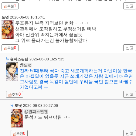
1
신고
추천
도넛
2026-06-08 16:16:41
투표용지 부족 지역보면 뻔함 ㅋㅋㅋ
선관위에서 조작질하고 부정선거질 빼박
아마 선관위 족치는거에서 끝날듯
그 위로 올라가는건 불가능할꺼같다
0
신고
추천
원피스찐팬
2026-06-08 16:57:35
@도넛
진짜 50대부터 싹다 죽고 새로개혁하는거 아닌이상 한국
은 바뀔일이 없을듯 지금 쓰레기같은 사람 밑에서 배우면
그사람도 결국 똑같이 될텐데 우리들 국민 힘으론 바뀔수
가없다고봄 ㅜ
0
신고
추천
도넛
2026-06-08 20:27:06
@원피스찐팬
쭌석이도 뒤져야됨 ㅋㅋ
0
신고
추천