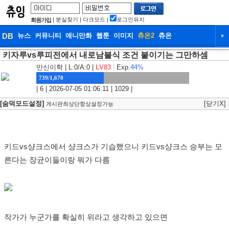
|
분실찾기
|
다크모드
|
로그인유지
회원가입
DB
뉴스
커뮤니티
애니만화
웹툰
이미지
츄온2
츄온
▼
키자루vs루피전에서 내로남불식 조건 붙이기는 그만하셈
DB
뉴스
커뮤니티
애니만화
만신이학
| L:0/A:0 |
LV83
|
Exp.
44%
웹툰
이미지
츄온2
츄온
739/1,670
| 6 | 2026-07-05 01:06:11 | 1029 |
[숨덕모드설정]
[닫기X]
게시판최상단항상설정가능
키드vs샹크스에서 샹크스가 기습했으니 키드vs샹크스 승부는 모
른다는 장균이들이랑 뭐가 다름
작가가 누군가를 확실히 위라고 생각하고 있으면