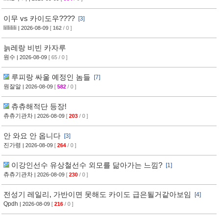
이무 vs 카이도우????
[3]
lillilili
| 2026-08-09
[
162
/ 0 ]
늙레랑 비빈 카자루
원수
| 2026-08-09
[ 65 / 0 ]
루피랑 싸울 예정인 놈들
[7]
원잘알
| 2026-08-09
[
582
/ 0 ]
츄츄해적단 등장!
츄츄기관차
| 2026-08-09
[
203
/ 0 ]
안 와요 안 옵니다
[3]
진가령
| 2026-08-09
[
264
/ 0 ]
이강인선수 유상철선수 외모를 닮아가는 느낌?
[1]
츄츄기관차
| 2026-08-09
[
230
/ 0 ]
전성기 레일리, 가반이면 못해도 카이도 급은될거같아보임
[4]
Qpdh
| 2026-08-09
[
216
/ 0 ]