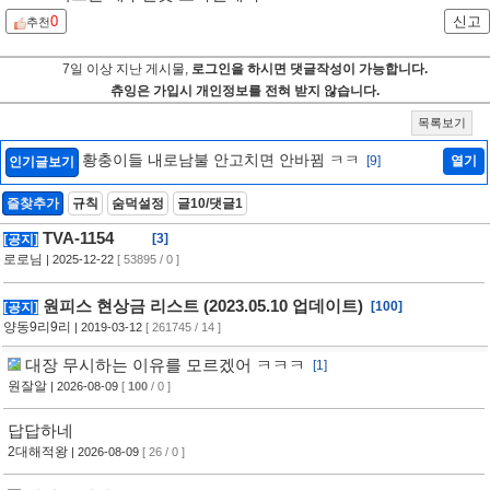
0
신고
추천
7일 이상 지난 게시물,
로그인을 하시면 댓글작성이 가능합니다.
츄잉은 가입시 개인정보를 전혀 받지 않습니다.
목록보기
황충이들 내로남불 안고치면 안바뀜 ㅋㅋ
[9]
열기
인기글보기
즐찾추가
규칙
숨덕설정
글10/댓글1
TVA-1154
[3]
[공지]
로로님
| 2025-12-22
[ 53895 / 0 ]
원피스 현상금 리스트 (2023.05.10 업데이트)
[100]
[공지]
양동9리9리
| 2019-03-12
[ 261745 / 14 ]
대장 무시하는 이유를 모르겠어 ㅋㅋㅋ
[1]
원잘알
| 2026-08-09
[
100
/ 0 ]
답답하네
2대해적왕
| 2026-08-09
[ 26 / 0 ]