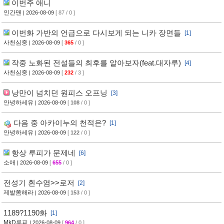
이번주 애니
인간맨
| 2026-08-09
[ 87 / 0 ]
이번화 가반의 언급으로 다시보게 되는 니카 장면들
[1]
사천심중
| 2026-08-09
[
365
/ 0 ]
작중 노화된 전설들의 최후를 알아보자(feat.대자루)
[4]
사천심중
| 2026-08-09
[
232
/ 3 ]
낭만이 넘치던 원피스 오프닝
[3]
안녕하세유
| 2026-08-09
[
108
/ 0 ]
다음 중 아카이누의 천적은?
[1]
안녕하세유
| 2026-08-09
[
122
/ 0 ]
항상 루피가 문제네
[6]
소애
| 2026-08-09
[
655
/ 0 ]
전성기 흰수염>>로저
[2]
제발쫌해라
| 2026-08-09
[
153
/ 0 ]
1189?1190화
[1]
MkD루피
| 2026-08-09
[
964
/ 0 ]