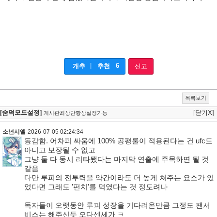
|
6
개추
추천
신고
목록보기
[숨덕모드설정]
[닫기X]
게시판최상단항상설정가능
소년시엘
2026-07-05 02:24:34
동감함. 어차피 싸움에 100% 공평룰이 적용된다는 건 ufc도
아니고 보장될 수 없고
그냥 둘 다 동시 리타됐다는 마지막 연출에 주목하면 될 것
같음
다만 루피의 전투력을 약간이라도 더 높게 쳐주는 요소가 있
었다면 그래도 '펀치'를 먹였다는 것 정도려나
독자들이 오랫동안 루피 성장을 기다려온만큼 그정도 팬서
비스는 해주신듯 오다센세가 ㅋ