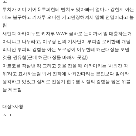
고
루치가 이미 기어 5 루피한테 빤치도 맞아봐서 얼마나 강한지 아는
데도 불구하고 키자루 오니깐 기고만장해져서 밀해 전멸이라고 놀
림
새턴과 아카이누도 키자루 WWE 곧바로 눈치까서 일 대충하는거
아니냐고 나무라고, 이무랑 신의 기사단이 루피랑 로키한테 개털
리니깐 루피의 강함을 아는 오로성이 이무한테 해군대장을 보낼
것을 권유함(근데 해군대장들 바빠서 못감)
마르코를 작살낸 킹 그리고 퀸을 잡을 때 아라마키는 '사최간 따
위'라고 묘사하는걸 봐서 진작에 사최간따리는 본인보다 밑이라
생각하고 있었고 실제로 전성기 흰수염 시절의 강함을 닮은 위블
을 체포함
대장>사황
ㅅㄱ