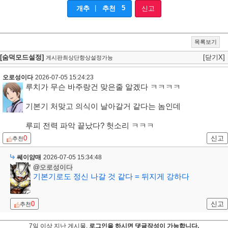
|
5
개추
추천
신고
목록보기
[숨덕모드설정]
[닫기X]
게시판최상단항상설정가능
오로성이다
2026-07-05 15:24:23
루치가 무슨 바주랑건 맞은줄 알겠다 ㅋㅋㅋㅋ
기본기 처맞고 의식이 날아갈거 같다는 놈인데
루피 전력 파악 끝났다? 헛소리 ㅋㅋㅋ
0
신고
추천
쎄이얌매
2026-07-05 15:34:48
@오로성이다
기본기로도 정신 나갈 것 같다 = 뒤지게 강하다
0
신고
추천
7일 이상 지난 게시물,
로그인을 하시면 댓글작성이 가능합니다.