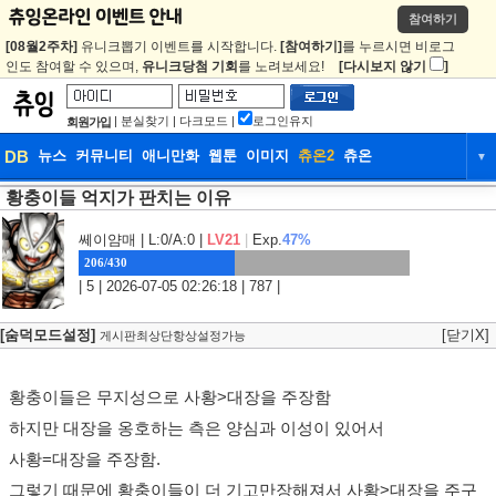
참여하기
[08월2주차]
유니크뽑기 이벤트를 시작합니다.
[참여하기]
를 누르시면 비로그
인도 참여할 수 있으며,
유니크당첨 기회
를 노려보세요!
[다시보지 않기
]
|
분실찾기
|
다크모드
|
로그인유지
회원가입
DB
뉴스
커뮤니티
애니만화
웹툰
이미지
츄온2
츄온
▼
황충이들 억지가 판치는 이유
DB
뉴스
커뮤니티
애니만화
웹툰
이미지
츄온2
츄온
쎄이얌매
| L:0/A:0 |
LV21
|
Exp.
47%
206/430
| 5 | 2026-07-05 02:26:18 | 787 |
[숨덕모드설정]
[닫기X]
게시판최상단항상설정가능
황충이들은 무지성으로 사황>대장을 주장함
하지만 대장을 옹호하는 측은 양심과 이성이 있어서
사황=대장을 주장함.
그렇기 때문에 황충이들이 더 기고만장해져서 사황>대장을 주구