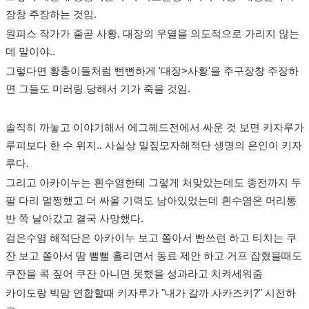
장창 주장하는 것임.
원피스 작가가 줄곧 사황, 대장의 우열을 의도적으로 가리지 않는
데 말이야..
그렇다면 황충이들처럼 뻔뻔하게 '대장>사황'을 주구장창 주장하
면 그들도 미러링 당해서 기가 죽을 것임.
솔직히 까놓고 이야기해서 에그헤드전에서 싸운 것 보면 키자루가
루피보다 한 수 위지.. 사실상 밀짚모자해적단 생명의 은인이 키자
루다.
그리고 아카이누는 흰수염한테 그렇게 처맞았는데도 종전까지 두
팔 다리 멀쩡했고 더 싸울 기력도 남아있었는데 흰수염은 머리통
반 쪽 날아갔고 결국 사망했다.
검은수염 해적단은 아카이누 보고 쫄아서 빤쓰런 하고 티치는 쿠
잔 보고 쫄아서 땀 뻘뻘 흘리면서 동료 제안 하고 거프 잡혔을때도
쿠잔을 콕 짚어 쿠잔 아니면 못했을 성과라고 치켜세워줌
카이도랑 빅맘 연합할때 키자루가 "내가 갈까 사카즈키?" 시전하