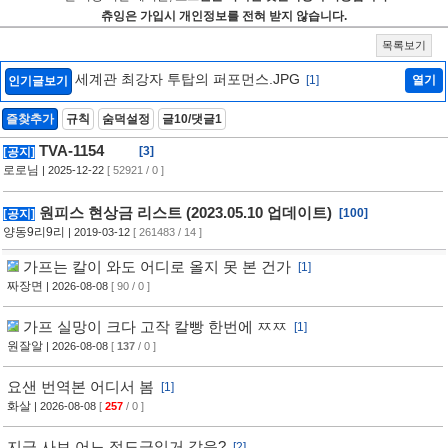
츄잉은 가입시 개인정보를 전혀 받지 않습니다.
목록보기
세계관 최강자 투탑의 퍼포먼스.JPG
[1]
열기
인기글보기
즐찾추가
규칙
숨덕설정
글10/댓글1
TVA-1154
[3]
[공지]
로로님
| 2025-12-22
[ 52921 / 0 ]
원피스 현상금 리스트 (2023.05.10 업데이트)
[100]
[공지]
양동9리9리
| 2019-03-12
[ 261483 / 14 ]
가프는 칼이 와도 어디로 올지 못 본 건가
[1]
짜장면
| 2026-08-08
[ 90 / 0 ]
가프 실망이 크다 고작 칼빵 한번에 ㅉㅉ
[1]
원잘알
| 2026-08-08
[
137
/ 0 ]
요샌 번역본 어디서 봄
[1]
화살
| 2026-08-08
[
257
/ 0 ]
지금 사보 어느 정도급일거 같음?
[2]