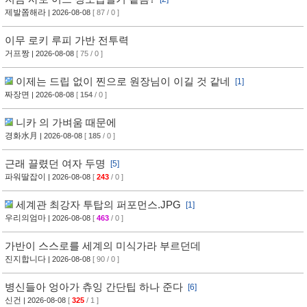
제발쫌해라
| 2026-08-08
[ 87 / 0 ]
이무 로키 루피 가반 전투력
거프짱
| 2026-08-08
[ 75 / 0 ]
이제는 드립 없이 찐으로 원장님이 이길 것 같네
[1]
짜장면
| 2026-08-08
[
154
/ 0 ]
니카 의 가벼움 때문에
경화水月
| 2026-08-08
[
185
/ 0 ]
근래 끌렸던 여자 두명
[5]
파워딸잡이
| 2026-08-08
[
243
/ 0 ]
세계관 최강자 투탑의 퍼포먼스.JPG
[1]
우리의엄마
| 2026-08-08
[
463
/ 0 ]
가반이 스스로를 세계의 미식가라 부르던데
진지합니다
| 2026-08-08
[ 90 / 0 ]
병신들아 엉아가 츄잉 간단팁 하나 준다
[6]
신건
| 2026-08-08
[
325
/ 1 ]