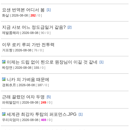
요샌 번역본 어디서 봄
[1]
화살
| 2026-08-08
[
282
/ 0 ]
지금 사보 어느 정도급일거 같음?
[2]
제발쫌해라
| 2026-08-08
[ 90 / 0 ]
이무 로키 루피 가반 전투력
거프짱
| 2026-08-08
[ 76 / 0 ]
이제는 드립 없이 찐으로 원장님이 이길 것 같네
[1]
짜장면
| 2026-08-08
[
155
/ 0 ]
니카 의 가벼움 때문에
경화水月
| 2026-08-08
[
187
/ 0 ]
근래 끌렸던 여자 두명
[5]
파워딸잡이
| 2026-08-08
[
249
/ 0 ]
세계관 최강자 투탑의 퍼포먼스.JPG
[1]
우리의엄마
| 2026-08-08
[
469
/ 0 ]