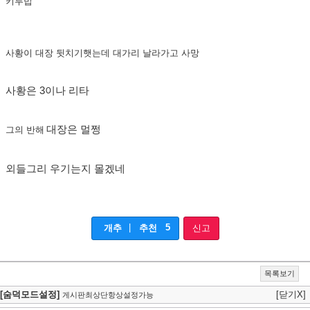
키루밥
사황이 대장 뒷치기햇는데 대가리 날라가고 사망
사황은 3이나 리타
대장은 멀쩡
그의 반해
외들그리 우기는지 몰겠네
|
5
개추
추천
신고
목록보기
[숨덕모드설정]
[닫기X]
게시판최상단항상설정가능