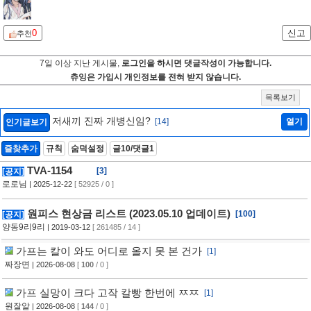
0
신고
추천
7일 이상 지난 게시물,
로그인을 하시면 댓글작성이 가능합니다.
츄잉은 가입시 개인정보를 전혀 받지 않습니다.
목록보기
저새끼 진짜 개병신임?
[14]
열기
인기글보기
즐찾추가
규칙
숨덕설정
글10/댓글1
TVA-1154
[3]
[공지]
로로님
| 2025-12-22
[ 52925 / 0 ]
원피스 현상금 리스트 (2023.05.10 업데이트)
[100]
[공지]
양동9리9리
| 2019-03-12
[ 261485 / 14 ]
가프는 칼이 와도 어디로 올지 못 본 건가
[1]
짜장면
| 2026-08-08
[
100
/ 0 ]
가프 실망이 크다 고작 칼빵 한번에 ㅉㅉ
[1]
원잘알
| 2026-08-08
[
144
/ 0 ]