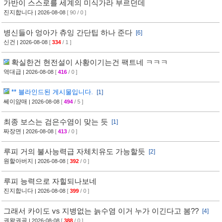
가반이 스스로를 세계의 미식가라 부르던데
진지합니다
| 2026-08-08
[ 90 / 0 ]
병신들아 엉아가 츄잉 간단팁 하나 준다
[6]
신건
| 2026-08-08
[
334
/ 1 ]
확실한건 현전설이 사황이기는건 팩트네 ㅋㅋㅋ
역대급
| 2026-08-08
[
416
/ 0 ]
** 블라인드된 게시물입니다.
[1]
쎄이얌매
| 2026-08-08
[
494
/ 5 ]
최종 보스는 검은수염이 맞는 듯
[1]
짜장면
| 2026-08-08
[
413
/ 0 ]
루피 거의 불사능력급 자체치유도 가능할듯
[2]
원할아버지
| 2026-08-08
[
392
/ 0 ]
루피 능력으로 자힐되나보네
진지합니다
| 2026-08-08
[
399
/ 0 ]
그래서 카이도 vs 지병없는 늙수염 이거 누가 이긴다고 봄??
[4]
권왕권골
| 2026-08-08
[
388
/ 0 ]