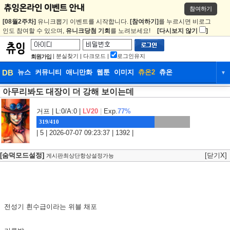
참여하기
[08월2주차]
유니크뽑기 이벤트를 시작합니다.
[참여하기]
를 누르시면 비로그
인도 참여할 수 있으며,
유니크당첨 기회
를 노려보세요!
[다시보지 않기
]
|
분실찾기
|
다크모드
|
로그인유지
회원가입
DB
뉴스
커뮤니티
애니만화
웹툰
이미지
츄온2
츄온
▼
아무리봐도 대장이 더 강해 보이는데
DB
뉴스
커뮤니티
애니만화
웹툰
이미지
츄온2
츄온
거프
| L:0/A:0 |
LV20
|
Exp.
77%
319/410
| 5 | 2026-07-07 09:23:37 | 1392 |
[숨덕모드설정]
[닫기X]
게시판최상단항상설정가능
전성기 흰수급이라는 위블 채포