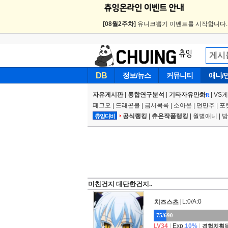
[08월2주차]
유니크뽑기 이벤트를 시작합니다
DB
정보/뉴스
커뮤니티
애니/
자유게시판
|
통합연구분석
|
기타자유만화
|
VS
R
페그오
|
드래곤볼
|
금서목록
|
소아온
|
던만추
|
포
공식랭킹
|
츄온작품랭킹
|
월별애니
|
방
츄잉디비
미친건지 대단한건지..
|
L:0/A:0
치즈스츠
75/690
LV34
|
Exp.
10%
|
경험치획득