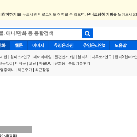
.
[참여하기]
를 누르시면 비로그인도 참여할 수 있으며,
유니크당첨 기회
를 노려보세요
만화
웹툰
이미지
츄잉온라인
츄잉온라인2
도움말
게시판
|
원피스
>
연구
|
페어리테일 |
원펀맨
>
그림
|
블리치
|
나루토
>
연구
|
헌터X헌터
>
켓몬/GO
|
디지몬
|
코난
|
마블DC
|
유희왕
|
통합리뷰후기
영중애니
|
최근추가
|
최근활동
안내[필독]