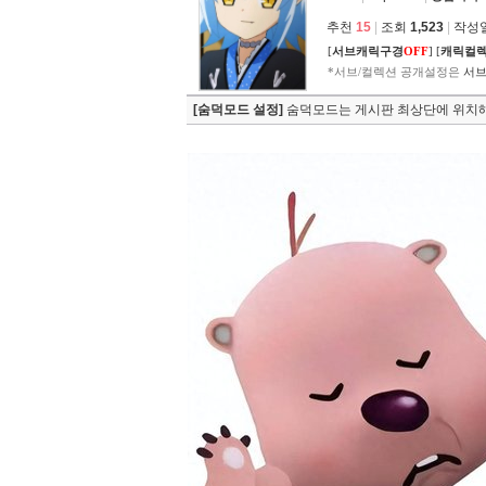
추천
15
|
조회
1,523
|
작성일 
[
서브캐릭구경
OFF
]
[
캐릭컬
*서브/컬렉션 공개설정은
서브
[숨덕모드 설정]
숨덕모드는 게시판 최상단에 위치해