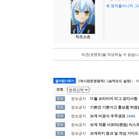
뭐 창작물이니까 그
치즈스츠
의견(코멘트)을 작성하실 수 없습니
즐겨찾기추가
[게시판운영원칙]
|
[숨덕모드 설정]
| 
번호
|
|
정보공지
11월 브리미어 리그 공지사항
정보공지
기쁜건 기쁜거고 홍보좀 하겠
정보공지
브게 비공식 우주권표
[436]
정보공지
브게 작품 서포터(팬덤) 리스
정보공지
브게위키 링크 및 작성 가이드