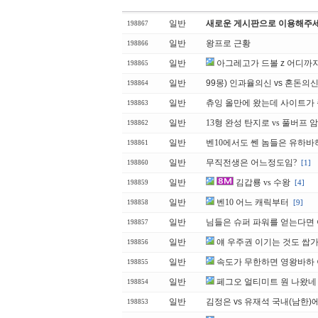
일반
새로운 게시판으로 이용해주세
198867
일반
왕프로 근황
198866
일반
아그레고가 드볼 z 어디까지
198865
일반
99몽) 인과율의신 vs 혼돈의
198864
일반
츄잉 올만에 왔는데 사이트가
198863
일반
13형 완성 탄지로 vs 풀버프 
198862
일반
벤10에서도 쎈 놈들은 유하바
198861
일반
무직전생은 어느정도임?
[1]
198860
일반
김갑룡 vs 수왕
[4]
198859
일반
벤10 어느 캐릭부터
[9]
198858
일반
님들은 슈퍼 파워를 얻는다면 
198857
일반
얘 우주권 이기는 것도 쌉
198856
일반
속도가 무한하면 영왕바하 
198855
일반
페그오 얼티미트 원 나왔네
198854
일반
김정은 vs 유재석 국내(남한)
198853