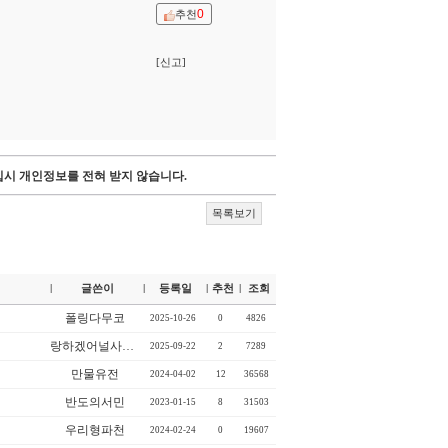
0
추천
[신고]
시 개인정보를 전혀 받지 않습니다.
목록보기
글쓴이
등록일
추천
조회
|
|
|
|
폴링다무코
2025-10-26
0
4826
랑하겠어널사랑하
2025-09-22
2
7289
만물유전
2024-04-02
12
36568
반도의서민
2023-01-15
8
31503
우리형파천
2024-02-24
0
19607