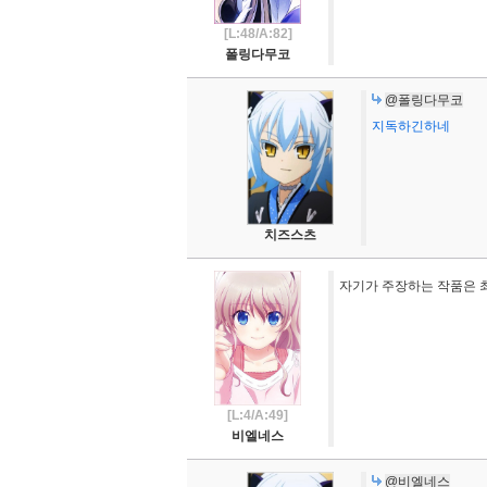
[L:48/A:82]
폴링다무코
@폴링다무코
지독하긴하네
치즈스츠
자기가 주장하는 작품은 
[L:4/A:49]
비엘네스
@비엘네스