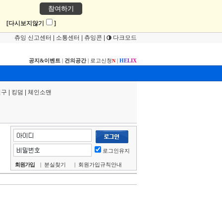
참여하기
!
[다시보지않기
]
츄잉 신고센터
|
소통센터
|
츄잉콘
|
다크모드
공지&이벤트
|
건의공간
|
로고신청
|
H
E
L
I
X
N
연구
|
킹덤
|
체인소맨
로그인유지
회원가입
|
분실찾기
|
회원가입규칙안내