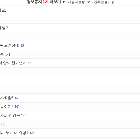
정보공지
1개
더보기 ▼
[내공지설정: 로그인후설정가능]
요.
 땀?
신
 좀 느려졌네
[3]
암주
[2]
하 압도 한다던데
[4]
어케 함?
[5]
가능이지?
[6]
이길 수 있음?
[4]
[7]
에서 누가 더 유명하냐