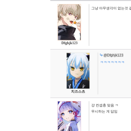
그냥 아무생각이 없는것 
Dfghjk123
@Dfghjk123
ㅋㅋㅋㅋㅋㅋㅋ
치즈스츠
걍 컨셉충 맞음 ㅋ
무시하는 게 답임