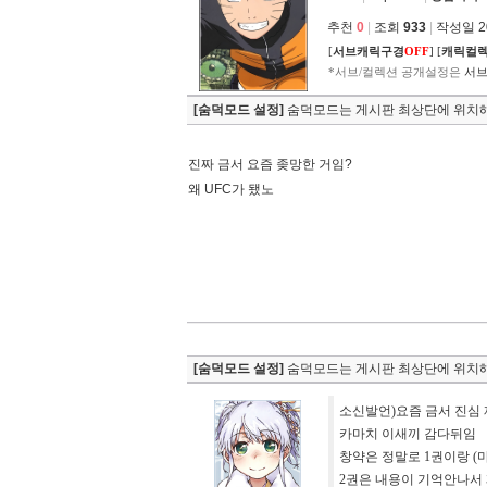
추천
0
|
조회
933
|
작성일 202
[
서브캐릭구경
OFF
]
[
캐릭컬
*서브/컬렉션 공개설정은
서브
[숨덕모드 설정]
숨덕모드는 게시판 최상단에 위치해
진짜 금서 요즘 좆망한 거임?
왜 UFC가 됐노
[숨덕모드 설정]
숨덕모드는 게시판 최상단에 위치해
소신발언)요즘 금서 진심
카마치 이새끼 감다뒤임
창약은 정말로 1권이랑 (
2권은 내용이 기억안나서 