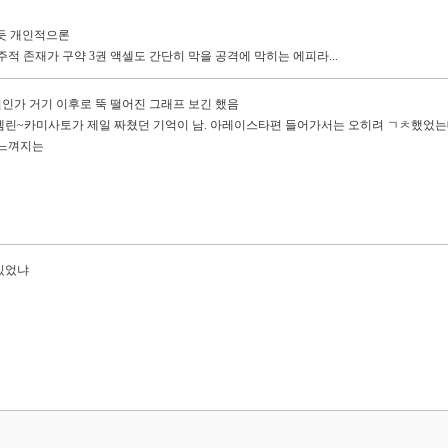
는듯 개인적으론
주적 존재가 구약 3권 액셀도 간단히 막을 공격에 막히는 에피라...
권인가 거기 이후로 뚝 떨어진 그래프 보긴 했음
렘린~카미사토가 제일 짜쳤던 기억이 남. 아레이스타편 들어가서는 오히려 ㄱㅊ했었는
 느껴지는
있었냐