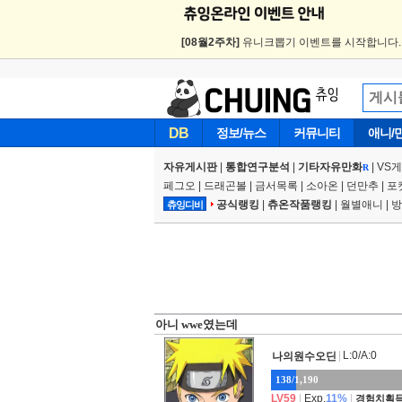
[08월2주차]
유니크뽑기 이벤트를 시작합니다
DB
정보/뉴스
커뮤니티
애니/
자유게시판
|
통합연구분석
|
기타자유만화
|
VS
R
페그오
|
드래곤볼
|
금서목록
|
소아온
|
던만추
|
포
공식랭킹
|
츄온작품랭킹
|
월별애니
|
방
츄잉디비
아니 wwe였는데
|
L:0/A:0
나의원수오딘
138/1,190
LV59
|
Exp.
11%
|
경험치획득