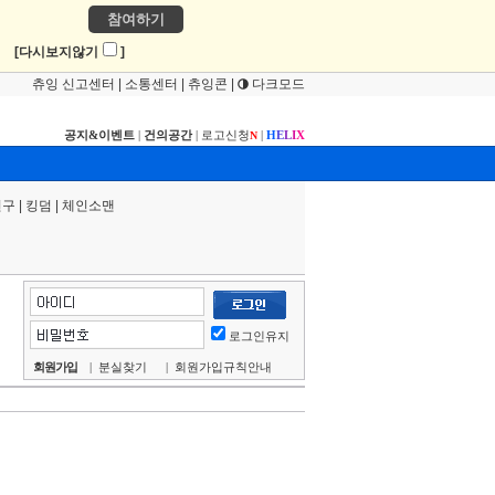
참여하기
!
[다시보지않기
]
츄잉 신고센터
|
소통센터
|
츄잉콘
|
다크모드
공지&이벤트
|
건의공간
|
로고신청
|
H
E
L
I
X
N
연구
|
킹덤
|
체인소맨
로그인유지
회원가입
|
분실찾기
|
회원가입규칙안내