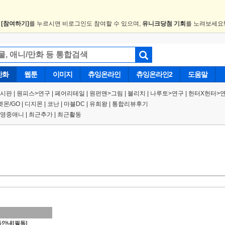
.
[참여하기]
를 누르시면 비로그인도 참여할 수 있으며,
유니크당첨 기회
를 노려보세요
만화
웹툰
이미지
츄잉온라인
츄잉온라인2
도움말
게시판
|
원피스
>
연구
|
페어리테일 |
원펀맨
>
그림
|
블리치
|
나루토
>
연구
|
헌터X헌터
>
켓몬/GO
|
디지몬
|
코난
|
마블DC
|
유희왕
|
통합리뷰후기
영중애니
|
최근추가
|
최근활동
안내[필독]