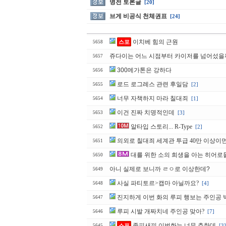
명전 토론글
[20]
브게 비공식 천체권표
[24]
이치베 힘의 근원
스포
5658
쥬다이는 어느 시점부터 카이저를 넘어섰을
5657
300메가톤은 강하다
5656
로드 로그레스 관련 후일담
[2]
5655
너무 자책하지 마라 칠대죄
[1]
5654
이건 진짜 치명적인데
[3]
5653
알타입 스토리... R-Type
[2]
5652
의외로 칠대죄 세계관 투급 40만 이상이
5651
대를 위한 소의 희생을 아는 히어로
5650
아니 실제로 보니까 ㄹㅇ로 이상한데?
5649
사실 파티토르>캡마 아닐까요?
[4]
5648
진지하게 이번 화의 루피 행보는 주인공
5647
루피 시발 개짜치네 주인공 맞아?
[7]
5646
좆피새끼 이번화는 너무 추한데
스포
[3]
5645