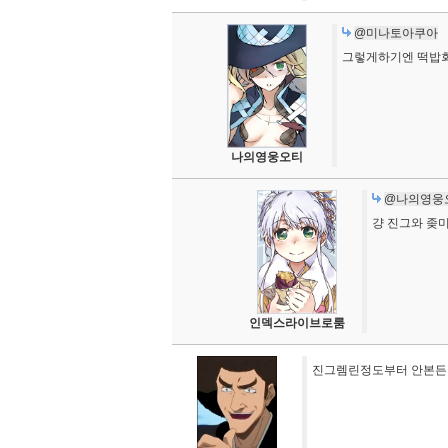
@미나토아쿠아
그렇게하기엔 떡밥
나의영웅오티
@나의영웅
걍 진그와 좆
인덱스라이브로룸
진그렘린정도부터 안본든