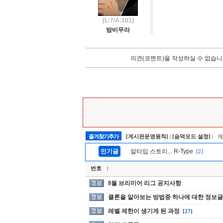
[L:7/A:101]
밤비무라
의견(코멘트)을 작성하실 수 없습니
즐겨찾기추가
[게시판운영원칙]
|
[숨덕모드 설정]
| 
인기글
알타입 스토리... R-Type
[2]
번호
|
8월 브리미어 리그 공지사항
클론을 알아보는 방법중 하나에 대한 정보글
레벨 제한이 생기게 된 과정
[27]