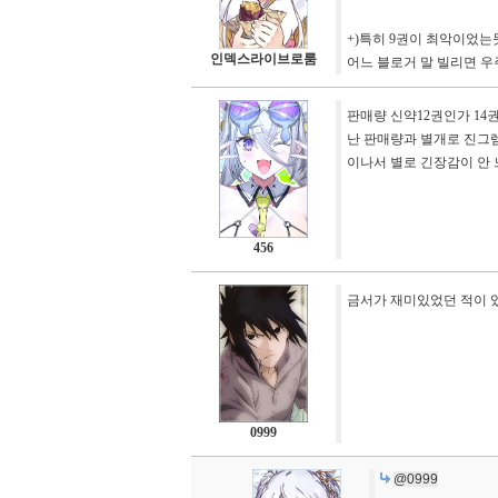
+)특히 9권이 최악이었
인덱스라이브로룸
어느 블로거 말 빌리면 우
판매량 신약12권인가 14
난 판매량과 별개로 진그
이나서 별로 긴장감이 안
456
금서가 재미있었던 적이 
0999
@0999