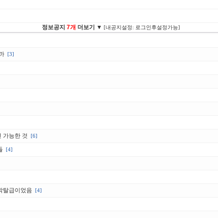
정보공지
7개
더보기 ▼
[내공지설정: 로그인후설정가능]
까
[3]
면 가능한 것
[6]
들
[4]
 박탈급이었음
[4]