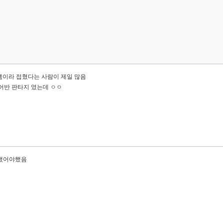
잼이라 접혔다는 사람이 제일 많음
어반 판타지 였는데 ㅇㅇ
끝냈어야했음