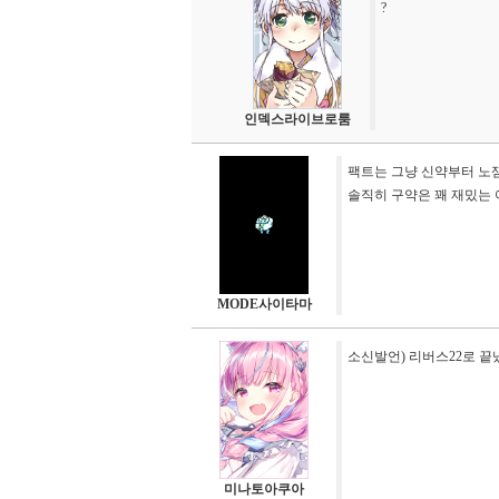
?
인덱스라이브로룸
팩트는 그냥 신약부터 노
솔직히 구약은 꽤 재밌는 
MODE사이타마
소신발언) 리버스22로 
미나토아쿠아