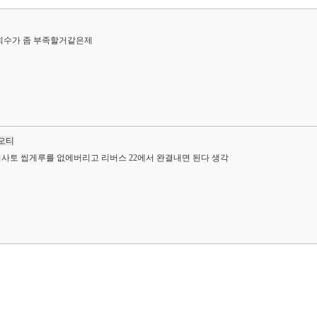
회수가 좀 부족할거같은제
오티
미사토 씹게루를 없에버리고 리버스 22에서 완결내면 된다 생각