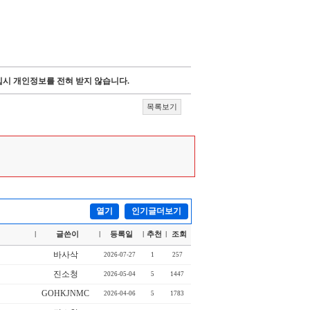
시 개인정보를 전혀 받지 않습니다.
목록보기
열기
인기글더보기
글쓴이
등록일
추천
조회
|
|
|
|
바사삭
2026-07-27
1
257
진소청
2026-05-04
5
1447
GOHKJNMC
2026-04-06
5
1783