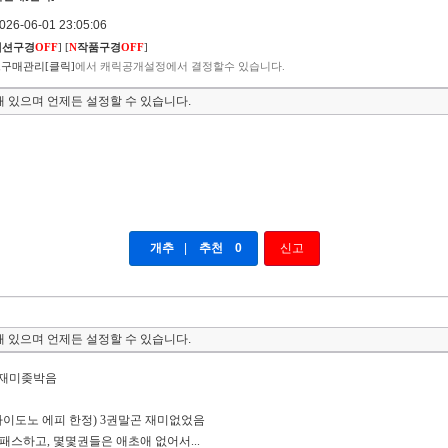
6-06-01 23:05:06
렉션구경
OFF
]
[
N
작품구경
OFF
]
구매관리[클릭]
에서 캐릭공개설정에서 결정할수 있습니다.
 있으며 언제든 설정할 수 있습니다.
개추
|
추천
0
신고
 있으며 언제든 설정할 수 있습니다.
 재미좆박음
마이도노 에피 한정) 3권말곤 재미없었음
패스하고, 몇몇권들은 애초애 없어서...