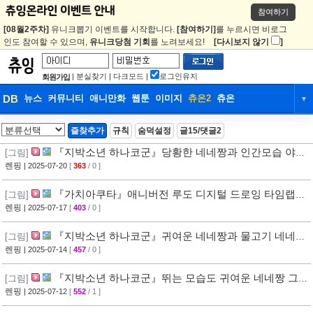
참여하기
[08월2주차]
유니크뽑기 이벤트를 시작합니다.
[참여하기]
를 누르시면 비로그
인도 참여할 수 있으며,
유니크당첨 기회
를 노려보세요!
[다시보지 않기
]
|
분실찾기
|
다크모드
|
로그인유지
회원가입
DB
뉴스
커뮤니티
애니만화
웹툰
이미지
츄온2
츄온
▼
DB
뉴스
커뮤니티
애니만화
즐찾추가
규칙
숨덕설정
글15/댓글2
웹툰
이미지
츄온2
츄온
『지박소년 하나코군』당황한 네네짱과 인간모습 야코
[그림]
그리기
렌핑
| 2025-07-20
[
363
/ 0 ]
『가치아쿠타』애니버전 루도 디지털 드로잉 타임랩스
[그림]
🎨✨
렌핑
| 2025-07-17
[
403
/ 0 ]
『지박소년 하나코군』귀여운 네네짱과 물고기 네네
[그림]
그리기
렌핑
| 2025-07-14
[
457
/ 0 ]
『지박소년 하나코군』뛰는 모습도 귀여운 네네짱 그
[그림]
리기
렌핑
| 2025-07-12
[
552
/ 1 ]