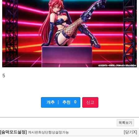
5
|
0
개추
추천
신고
목록보기
[숨덕모드설정]
[닫기X]
게시판최상단항상설정가능