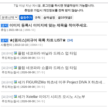
7일 이상 지난 게시물,
로그인을 하시면 댓글작성이 가능합니다.
츄잉은 가입시 개인정보를 전혀 받지 않습니다.
즐찾추가
규칙
숨덕설정
글10/댓글2
이미지 등록시 이미지에 맞는 제목을 적어주세요.
[공지]
츄잉
| 2021-08-11
[ 1806 / 0 ]
★[원피스]피규어 목록 차트 LIST★
[14]
[공지]
사황헌터
| 2013-10-10
[ 15964 / 0 ]
플럼 네코파라 바닐라 드레스 업 타임
[피규어]
주도하는질서
| 2026-08-08
[ 53 / 0 ]
플럼 네코파라 쇼콜라 드레스 업 타임
[피규어]
주도하는질서
| 2026-08-08
[ 37 / 0 ]
세가 FIGURIZMα 하츠네 미쿠 Project DIVA X 하츠네
[피규어]
미쿠 DE MONSTAR T R
주도하는질서
| 2026-08-08
[ 39 / 0 ]
세가 Xstellar 이야기 시리즈 오시노 시노부
[피규어]
주도하는질서
| 2026-08-08
[ 34 / 0 ]