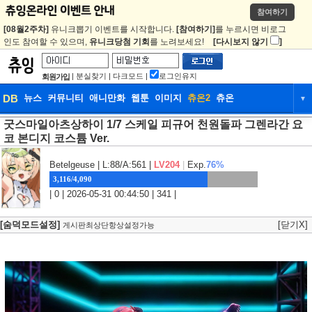
참여하기
[08월2주차]
유니크뽑기 이벤트를 시작합니다.
[참여하기]
를 누르시면 비로그
인도 참여할 수 있으며,
유니크당첨 기회
를 노려보세요!
[다시보지 않기
]
|
분실찾기
|
다크모드
|
로그인유지
회원가입
DB
뉴스
커뮤니티
애니만화
웹툰
이미지
츄온2
츄온
▼
굿스마일아츠상하이 1/7 스케일 피규어 천원돌파 그렌라간 요
DB
뉴스
커뮤니티
애니만화
코 본디지 코스튬 Ver.
웹툰
이미지
츄온2
츄온
Betelgeuse
| L:88/A:561 |
LV204
|
Exp.
76%
3,116/4,090
| 0 | 2026-05-31 00:44:50 | 341 |
[숨덕모드설정]
[닫기X]
게시판최상단항상설정가능