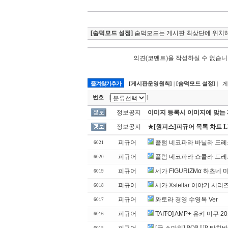
[숨덕모드 설정]
숨덕모드는 게시판 최상단에 위치해
의견(코멘트)을 작성하실 수 없습니
즐겨찾기추가
[게시판운영원칙]
|
[숨덕모드 설정]
| 
번호
|
|
정보공지
이미지 등록시 이미지에 맞는
정보공지
★[원피스]피규어 목록 차트 L
피규어
플럼 네코파라 바닐라 드레
6021
피규어
플럼 네코파라 쇼콜라 드레
6020
피규어
세가 FIGURIZMα 하츠네 미쿠
6019
피규어
세가 Xstellar 이야기 시
6018
피규어
와토라 경영 수영복 Ver
6017
피규어
TAITO] AMP+ 유키 미쿠 201
6016