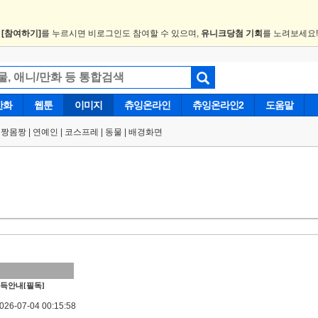
.
[참여하기]
를 누르시면 비로그인도 참여할 수 있으며,
유니크당첨 기회
를 노려보세요
만화
웹툰
이미지
츄잉온라인
츄잉온라인2
도움말
얼짱몸짱
|
연예인
|
코스프레
|
동물
|
배경화면
득안내[필독]
6-07-04 00:15:58