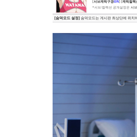
[
서브캐릭구경
ON
]
[
캐릭컬렉
*서브/컬렉션 공개설정은
서브
[숨덕모드 설정]
숨덕모드는 게시판 최상단에 위치해