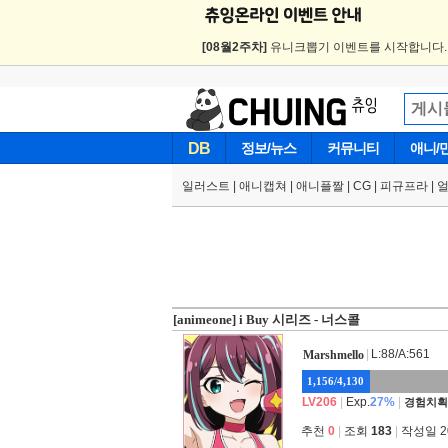
[08월2주차]
유니크뽑기 이벤트를 시작합니다
DB
정보/뉴스
커뮤니티
애니/
일러스트
|
애니캡쳐
|
애니플짤
|
CG
|
피규프라
|
[animeone] i Buy 시리즈 - 너스콜
|
L:88/A:561
Marshmello
1,156/4,130
LV206
|
Exp.
27%
|
경험치획
추천
0
|
조회
183
|
작성일 202