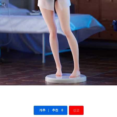
개추
|
추천
0
신고