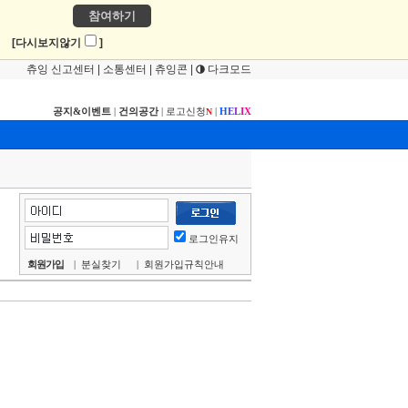
참여하기
!
[다시보지않기
]
츄잉 신고센터
|
소통센터
|
츄잉콘
|
다크모드
공지&이벤트
|
건의공간
|
로고신청
|
H
E
L
I
X
N
로그인유지
회원가입
|
분실찾기
|
회원가입규칙안내