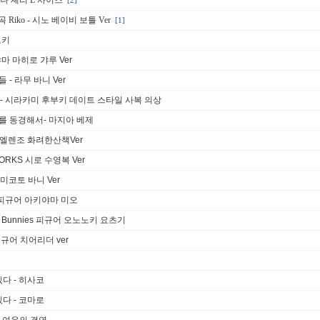
바나 셰리 L 사이즈
[2]
 Riko - 시노 베이비 보틀 Ver
[1]
토키
 오야마 마히로 갸루 Ver
들 - 라무 바니 Ver
브 - 시라카미 후부키 데이트 스타일 사복 의상
소녀를 동경해서- 마지아 베제
 엘렌조 화려한산책Ver
ORKS 시로 수영복 Ver
카 미코토 바니 Ver
rk 피규어 아키야마 미오
 Bunnies 피규어 오노노키 요츠기
규어 치어리더 ver
다 - 히사코
다 - 코마로