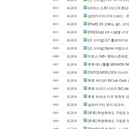
피규어
[굿 스마일] POP UP 타치
6015
피규어
[리버스 스튜디오] 1/6 환상곡
6014
피규어
섬란카구라 마우스패드 - 
6013
피규어
[Phat!] 1/6 오빠는 끝! -
6012
피규어
[FREEing] 1/4 시끌별 녀석
6011
피규어
[굿 스마일] 1/7 홀로라이
6010
피규어
[굿 스마일] figma 마법
6009
피규어
미토스 Gift+ 젠레스존제로
6008
피규어
후류 테니톨톨 MIGNON W
6007
피규어
[TAITO] MOFLOCK 미사
6006
피규어
후류 케이온! BiCute Da
6005
피규어
후류 이야기 시리즈 BiCute
6004
피규어
후류 하츠네 미쿠 뮤츄트 피
6003
피규어
섬란카구라 유미 피규어
6002
피규어
[후류] 학생회에도 구멍은 있
6001
피규어
[후류] 학생회에도 구멍은 있
6000