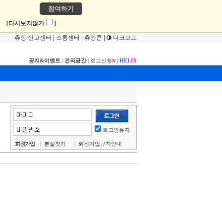
참여하기
!
[다시보지않기
]
츄잉 신고센터
|
소통센터
|
츄잉콘
|
다크모드
공지&이벤트
|
건의공간
|
로고신청
|
H
E
L
I
X
N
로그인유지
회원가입
|
분실찾기
|
회원가입규칙안내