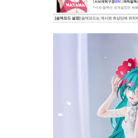
[
서브캐릭구경
ON
]
[
캐릭컬렉
*서브/컬렉션 공개설정은
서브
[숨덕모드 설정]
숨덕모드는 게시판 최상단에 위치해