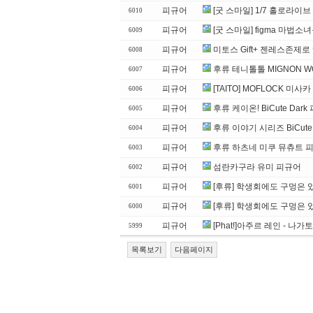
피규어
[굿 스마일] 1/7 홀로라이
6010
피규어
[굿 스마일] figma 마법
6009
피규어
미토스 Gift+ 젠레스존제로
6008
피규어
후류 테니톨톨 MIGNON W
6007
피규어
[TAITO] MOFLOCK 미사
6006
피규어
후류 케이온! BiCute Da
6005
피규어
후류 이야기 시리즈 BiCute
6004
피규어
후류 하츠네 미쿠 뮤츄트 피
6003
피규어
섬란카구라 유미 피규어
6002
피규어
[후류] 학생회에도 구멍은 있
6001
피규어
[후류] 학생회에도 구멍은 있
6000
피규어
[Phat!]아주르 레인 - 나
5999
목록보기
다음페이지