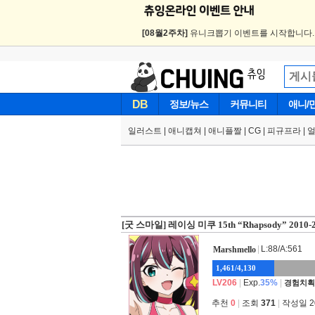
[08월2주차]
유니크뽑기 이벤트를 시작합니다
DB
정보/뉴스
커뮤니티
애니/
일러스트
|
애니캡쳐
|
애니플짤
|
CG
|
피규프라
|
[굿 스마일] 레이싱 미쿠 15th “Rhapsody” 2010-
|
L:88/A:561
Marshmello
1,461/4,130
LV206
|
Exp.
35%
|
경험치획
추천
0
|
조회
371
|
작성일 202