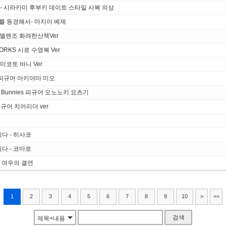
브 - 시라카미 후부키 데이트 스타일 사복 의상
소녀를 동경해서- 마지아 베제
 엘렌조 화려한산책Ver
ORKS 시로 수영복 Ver
카 미코토 바니 Ver
rk 피규어 아키야마 미오
 Bunnies 피규어 오노노키 요츠기
규어 치어리더 ver
다 - 히사코
다 - 코마로
가토 여우의 결연
1
2
3
4
5
6
7
8
9
10
>
>>
검색
제목+내용