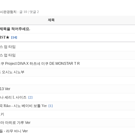
게시판경험치 :
글 10 | 댓글 2
제목
 제목을 적어주세요.
IST★
[14]
스 업 타임
스 업 타임
 Project DIVA X 하츠네 미쿠 DE MONSTAR T R
리즈 오시노 시노부
3 Ver
바나 셰리 L 사이즈
[2]
 Riko - 시노 베이비 보틀 Ver
[1]
토키
 오야마 마히로 갸루 Ver
들 - 라무 바니 Ver