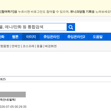
.
[참여하기]
를 누르시면 비로그인도 참여할 수 있으며,
유니크당첨 기회
를 노려보세요
만화
웹툰
이미지
츄잉온라인
츄잉온라인2
도움말
얼짱몸짱
|
연예인
|
코스프레
|
동물
|
배경화면
2025
득안내[필독]
6-07-05 00:29:35