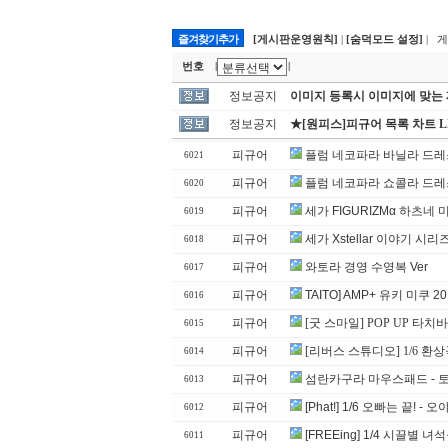
즐겨찾기추가
[게시판운영원칙]
|
[숨덕모드 설정]
| 
번호
|
|
정보공지
이미지 등록시 이미지에 맞는
정보공지
★[원피스]피규어 목록 차트 L
피규어
플럼 네코파라 바닐라 드레
6021
피규어
플럼 네코파라 쇼콜라 드레
6020
피규어
세가 FIGURIZMα 하츠네 미쿠
6019
피규어
세가 Xstellar 이야기 시
6018
피규어
와토라 경영 수영복 Ver
6017
피규어
TAITO] AMP+ 유키 미쿠 201
6016
피규어
[굿 스마일] POP UP 타치
6015
피규어
[리버스 스튜디오] 1/6 환상곡
6014
피규어
섬란카구라 마우스패드 - 
6013
피규어
[Phat!] 1/6 오빠는 끝! -
6012
피규어
[FREEing] 1/4 시끌별 녀석
6011