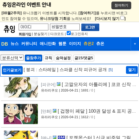
참여하기
[08월2주차]
유니크뽑기 이벤트를 시작합니다.
[참여하기]
를 누르시면 비로그
인도 참여할 수 있으며,
유니크당첨 기회
를 노려보세요!
[다시보지 않기
]
|
분실찾기
|
다크모드
|
로그인유지
회원가입
DB
뉴스
커뮤니티
애니만화
웹툰
이미지
츄온2
츄온
▼
DB
뉴스
커뮤니티
애니만화
즐찾추가
규칙
숨덕설정
글15/댓글5
웹툰
이미지
츄온2
츄온
[ 붕괴 : 스타레일 ] 스파클 신작 피규어 공개
[5]
열기
인기글보기
[ 고깔모자의 아틀리에 ] 코코 신작 피
[피규어]
규어 공개
유라리쿠오
| 2026-04-21
[
1691
/ 0 ]
[12]
[ 겁쟁이 페달 ] 100권 달성 & 표지 공
[만화]
개
유라리쿠오
| 2026-04-21
[
1612
/ 0 ]
[13]
[ 포켓몬스터 ] 신규 비주얼 그림 공
[애니]