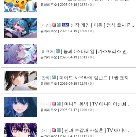
개
유라리쿠오
| 2026-04-19
[
2374
/ 0 ]
[13]
신작 게임 [ 이환 ] 정식 출시 PV
[게임]
영상 공개
유라리쿠오
| 2026-04-19
[
1890
/ 0 ]
[14]
[ 붕괴 : 스타레일 ] 카스토리스 넨도
[피규어]
로이드 공개
유라리쿠오
| 2026-04-19
[
1311
/ 0 ]
[13]
[ 페이트 사무라이 렘넌트 ] 1권 표지 공
[만화]
개
유라리쿠오
| 2026-04-19
[
1145
/ 0 ]
[12]
[ 마녀와 용병 ] TV 애니메이션화 결
[애니]
정
유라리쿠오
| 2026-04-17
[
1296
/ 0 ]
[16]
[ 펜과 수갑과 사실혼 ] TV 애니메이
[애니]
션화 결정
유라리쿠오
| 2026-04-17
[
1112
/ 0 ]
[12]