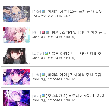
[ 이세계 삼촌 ] 15권 표지 공개 & 누계
[만화]
555만부 돌파
유라리쿠오
| 2026-04-15
[
1177
/ 1 ]
[13]
[ 붕괴 : 스타레일 ] 애니메이션 공
[애니]
개
유라리쿠오
| 2026-04-13
[
1268
/ 0 ]
[12]
｢ 블루 아카이브 ｣ 츠카츠키 리오 넨
[피규어]
도로이드 공개
유라리쿠오
| 2026-04-13
[
1113
/ 0 ]
[12]
[ 최애의 아이 ] 전시회 비주얼 그림 공
[만화]
개
유라리쿠오
| 2026-04-13
[
1091
/ 0 ]
[12]
[ 주술회전 3 ] 블루레이 VOL.1 , 2 , 3
[애니]
공개
유라리쿠오
| 2026-04-13
[
1056
/ 0 ]
[12]