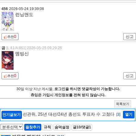
456
2026-05-24 19:39:08
런닝맨도
0
신고
추천
곰
[L:41/A:861]
2026-05-25 09:29:26
엠빙신
0
신고
추천
30일 이상 지난 게시물,
로그인을 하시면 댓글작성이 가능합니다.
츄잉은 가입시 개인정보를 전혀 받지 않습니다.
목록보기
선관위, 25년 대선/24년 총선도 투표자 수 고쳤다
[3]
열기
인기글보기
즐찾추가
규칙
숨덕설정
글10/댓글1