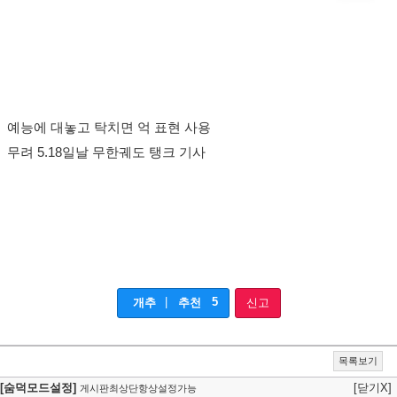
예능에 대놓고 탁치면 억 표현 사용
무려 5.18일날 무한궤도 탱크 기사
|
5
개추
추천
신고
목록보기
[숨덕모드설정]
[닫기X]
게시판최상단항상설정가능