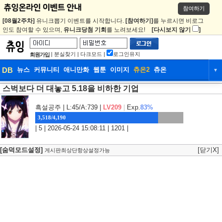
참여하기
[08월2주차]
유니크뽑기 이벤트를 시작합니다.
[참여하기]
를 누르시면 비로그
인도 참여할 수 있으며,
유니크당첨 기회
를 노려보세요!
[다시보지 않기
]
|
분실찾기
|
다크모드
|
로그인유지
회원가입
DB
뉴스
커뮤니티
애니만화
웹툰
이미지
츄온2
츄온
▼
스벅보다 더 대놓고 5.18을 비하한 기업
DB
뉴스
커뮤니티
애니만화
웹툰
이미지
츄온2
츄온
흑설공주
| L:45/A:739 |
LV209
|
Exp.
83%
3,518/4,190
| 5 | 2026-05-24 15:08:11 | 1201 |
[숨덕모드설정]
[닫기X]
게시판최상단항상설정가능