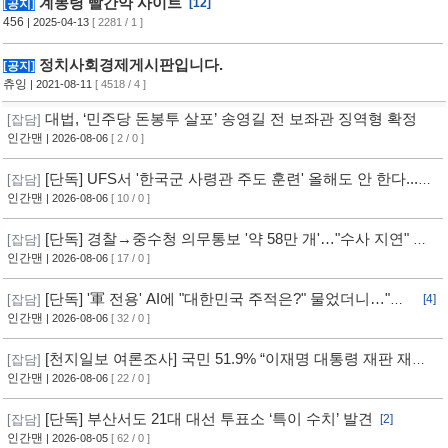
계몽령 빨간약 사이트
[12]
[공지]
456
| 2025-04-13
[ 2281 / 1 ]
정치사회경제게시판입니다.
[공지]
츄잉
| 2021-08-11
[ 4518 / 4 ]
대법, ‘민주당 돈봉투 살포’ 송영길 전 보좌관 징역형 확정
[잡담]
인간맨
| 2026-08-06
[ 2 / 0 ]
[단독] UFS서 '한국군 사령관 주도 훈련' 올해도 안 한다...
[잡담]
美, 전작권 전환 신중 기류
인간맨
| 2026-08-06
[ 10 / 0 ]
[단독] 경찰→중수청 의무통보 '약 58만 개'…"수사 지연" 반
[잡담]
발
인간맨
| 2026-08-06
[ 17 / 0 ]
[단독] '軍 전용' AI에 "대한민국 주적은?" 물었더니…"정
[잡담]
[4]
치적 사안이라 답변 제한"
인간맨
| 2026-08-06
[ 32 / 0 ]
[천지일보 여론조사] 국민 51.9% “이재명 대통령 재판 재개
[잡담]
필요”
인간맨
| 2026-08-06
[ 22 / 0 ]
[단독] 부산서도 21대 대선 투표소 ‘특이 수치’ 발견
[잡담]
[2]
인간맨
| 2026-08-05
[ 62 / 0 ]