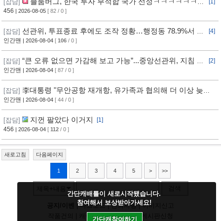
블룸버그, 한국 투자 부적합 국가 선정ㅋㅋㅋㅋㅋㅋㅋ
[잡담]
[1]
ㅋㅋㅋ
456
| 2026-08-05
[ 82 / 0 ]
선관위, 투표종료 후에도 조작 정황…행정동 78.9%서 오
[잡담]
[4]
차 발생
인간맨
| 2026-08-04
[
106
/ 0 ]
“큰 오류 없으면 가감해 보고 가능”...중앙선관위, 지침 정
[잡담]
[2]
황
인간맨
| 2026-08-04
[ 87 / 0 ]
李대통령 "무안공항 재개항, 유가족과 협의해 더 이상 늦추
[잡담]
지 말아야"
인간맨
| 2026-08-04
[ 44 / 0 ]
지껀 팔았다 이거지
[잡담]
[1]
456
| 2026-08-04
[
112
/ 0 ]
새로고침
다음페이지
1
2
3
4
5
>
>>
검색
제목+내용
간단캐배틀이 새로시작됐습니다.
참여해서 보상받아가세요!
공지/이벤
|
다크모드
|
건의사항
|
이미지신고
작품건의
|
캐릭건의
|
기타디비
|
게시판신청
간단캐참여하기