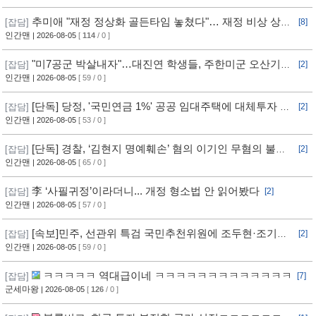
추미애 "재정 정상화 골든타임 놓쳤다"… 재정 비상 상황
[잡담]
[8]
선언
인간맨
| 2026-08-05
[
114
/ 0 ]
"미7공군 박살내자"…대진연 학생들, 주한미군 오산기지
[잡담]
[2]
무단침입 [영상]
인간맨
| 2026-08-05
[ 59 / 0 ]
[단독] 당정, '국민연금 1%' 공공 임대주택에 대체투자 검
[잡담]
[2]
토
인간맨
| 2026-08-05
[ 53 / 0 ]
[단독] 경찰, ‘김현지 명예훼손’ 혐의 이기인 무혐의 불송
[잡담]
[2]
치
인간맨
| 2026-08-05
[ 65 / 0 ]
李 ‘사필귀정’이라더니... 개정 형소법 안 읽어봤다
[잡담]
[2]
인간맨
| 2026-08-05
[ 57 / 0 ]
[속보]민주, 선관위 특검 국민추천위원에 조두현·조기연
[잡담]
[2]
변호사, 하상응 교수 추천
인간맨
| 2026-08-05
[ 59 / 0 ]
ㅋㅋㅋㅋㅋ 역대급이네 ㅋㅋㅋㅋㅋㅋㅋㅋㅋㅋㅋㅋㅋ
[잡담]
[7]
군세마왕
| 2026-08-05
[
126
/ 0 ]