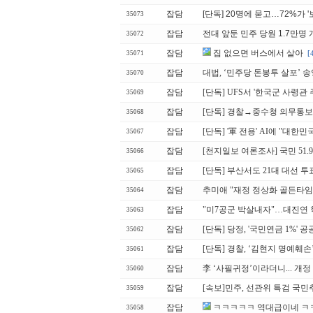
잡담
[단독] 20명에 묻고…72%가 
35073
잡담
전대 앞둔 민주 당원 1.7만명
35072
잡담
집 없으면 버스에서 살아
[
35071
잡담
대법, ‘민주당 돈봉투 살포’ 
35070
잡담
[단독] UFS서 '한국군 사령관 
35069
잡담
[단독] 경찰→중수청 의무통보 '
35068
잡담
[단독] '軍 전용' AI에 "대
35067
잡담
[천지일보 여론조사] 국민 51.
35066
잡담
[단독] 부산서도 21대 대선 투
35065
잡담
추미애 "재정 정상화 골든타임
35064
잡담
"미7공군 박살내자"…대진연 
35063
잡담
[단독] 당정, '국민연금 1%'
35062
잡담
[단독] 경찰, ‘김현지 명예훼
35061
잡담
李 ‘사필귀정’이라더니... 개
35060
잡담
[속보]민주, 선관위 특검 국
35059
잡담
ㅋㅋㅋㅋㅋ 역대급이네 
35058