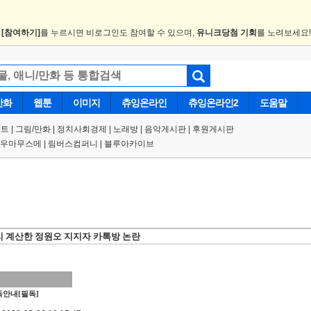
.
[참여하기]
를 누르시면 비로그인도 참여할 수 있으며,
유니크당첨 기회
를 노려보세요
만화
웹툰
이미지
츄잉온라인
츄잉온라인2
도움말
트 |
그림/만화
|
정치사회경제
|
노래방
|
음악게시판
|
후원게시판
우마무스메
|
림버스컴퍼니
|
블루아카이브
리 계산한 정원오 지지자 카톡방 논란
안내[필독]