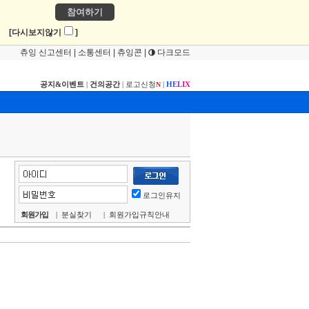
참여하기
!
[다시보지않기
]
츄잉 신고센터
|
소통센터
|
츄잉콘
|
다크모드
공지&이벤트
|
건의공간
|
로고신청
|
H
E
L
I
X
N
로그인유지
회원가입
|
분실찾기
|
회원가입규칙안내