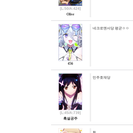
[L:50/A:424]
Olive
네크로맨서당 평균ㅇㅇ
456
민주호재당
[L:45/A:739]
흑설공주
훠