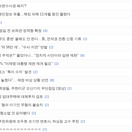
'보완수사권 폐지'?
 개인정보 유출…해킹 피해 11개월 동안 몰랐다
4]
송영길 전 보좌관 징역형 확정
[4]
주도 훈련' 올해도 안 한다... 美, 전작권 전환 신중 기류
[2]
약 58만 개'…"수사 지연" 반발
[2]
한민국 주적은?" 물었더니…"정치적 사안이라 답변 제한"
[6]
9% “이재명 대통령 재판 재개 필요”
[2]
표소 ‘특이 수치’ 발견
[2]
 놓쳤다"… 재정 비상 상황 선언
[8]
학생들, 주한미군 오산기지 무단침입 [영상]
[2]
 공공 임대주택에 대체투자 검토
[2]
손’ 혐의 이기인 무혐의 불송치
[2]
정 형소법 안 읽어봤다
[2]
민추천위원에 조두현·조기연 변호사, 하상응 교수 추천
[2]
ㅋㅋㅋㅋㅋㅋㅋㅋㅋㅋㅋㅋㅋ
[7]