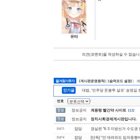
유탸
의견(코멘트)을 작성하실 수 없습니
즐겨찾기추가
[게시판운영원칙]
|
[숨덕모드 설정]
| 
인기글
대법, ‘민주당 돈봉투 살포’ 송영길
번호
|
|
정보공지
계몽령 빨간약 사이트
[12]
정보공지
정치사회경제게시판입니다.
잡담
경실련 "6·3 지방선거 수도권 
35075
잡담
[단독] “안 데려와도 임의동행
35074