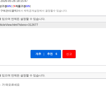
026-05-26 18:15:47
션구경
ON
]
[
N
작품구경
ON
]
구매관리[클릭]
에서 캐릭공개설정에서 결정할수 있습니다.
 있으며 언제든 설정할 수 있습니다.
articleView.html?idxno=312677
개추
|
추천
6
신고
 있으며 언제든 설정할 수 있습니다.
. 가 떠오르네요