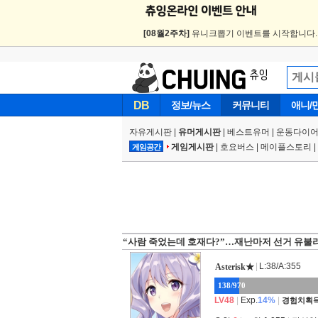
[08월2주차]
유니크뽑기 이벤트를 시작합니다
DB
정보/뉴스
커뮤니티
애니/
자유게시판
|
유머게시판
|
베스트유머
|
운동다이어
게임게시판
|
호요버스
|
메이플스토리
|
게임공간
“사람 죽었는데 호재다?”…재난마저 선거 유불
|
L:38/A:355
Asterisk★
138/970
LV48
|
Exp.
14%
|
경험치획득