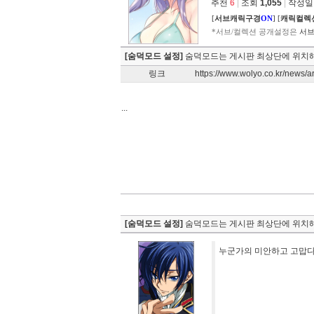
추천
6
|
조회
1,055
|
작성일 2
[
서브캐릭구경
ON
]
[
캐릭컬렉
*서브/컬렉션 공개설정은
서브
[숨덕모드 설정]
숨덕모드는 게시판 최상단에 위치해
링크
https://www.wolyo.co.kr/news/
...
[숨덕모드 설정]
숨덕모드는 게시판 최상단에 위치해
누군가의 미안하고 고맙다