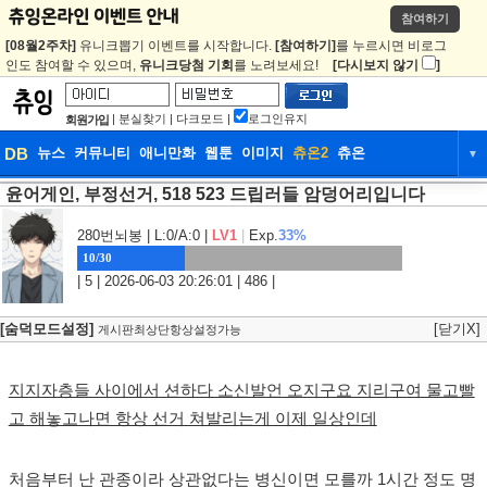
참여하기
[08월2주차]
유니크뽑기 이벤트를 시작합니다.
[참여하기]
를 누르시면 비로그
인도 참여할 수 있으며,
유니크당첨 기회
를 노려보세요!
[다시보지 않기
]
|
분실찾기
|
다크모드
|
로그인유지
회원가입
DB
뉴스
커뮤니티
애니만화
웹툰
이미지
츄온2
츄온
▼
윤어게인, 부정선거, 518 523 드립러들 암덩어리입니다
DB
뉴스
커뮤니티
애니만화
웹툰
이미지
츄온2
츄온
280번뇌봉
| L:0/A:0 |
LV1
|
Exp.
33%
10/30
| 5 | 2026-06-03 20:26:01 | 486 |
[숨덕모드설정]
[닫기X]
게시판최상단항상설정가능
지지자층들 사이에서 션하다 소신발언 오지구요 지리구여 물고빨
고 해놓고나면 항상 선거 쳐발리는게 이제 일상인데
처음부터 난 관종이라 상관없다는 병신이면 모를까 1시간 정도 명