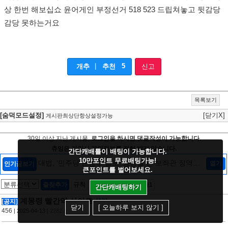
상 한번 해보십쇼 윤어게인 부정선거 518 523 드립쳐놓고 뒷감당
감당 못하는거요
|
5
개추
추천
신고
목록보기
[숨덕모드설정]
[닫기X]
게시판최상단항상설정가능
30일 이상 지난 게시물,
로그인을 하시면 댓글작성이 가능합니다.
츄잉은 가입시 개인정보를 전혀 받지 않습니다.
간단캐배틀이 배팅이 가능합니다.
10만포인트 무료배팅가능!
대법, ‘민주당 돈봉투 살포’ 송영길 전 보좌관 징역형
열기
인기글보기
큰포인트를 벌어보세요.
확정
[2]
즐찾추가
규칙
숨덕설정
글10/댓글1
간단캐배팅하기
계몽령 빨간약 사이트
[12]
[공지]
닫기
[ 오늘하루 보지 않기 ]
456
| 2025-04-13
[ 2282 / 1 ]