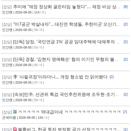
추미애 "재정 정상화 골든타임 놓쳤다"… 재정 비상 상황
[잡담]
[8]
선언
인간맨
| 2026-08-05
[
114
/ 0 ]
"미7공군 박살내자"…대진연 학생들, 주한미군 오산기지
[잡담]
[2]
무단침입 [영상]
인간맨
| 2026-08-05
[ 59 / 0 ]
[단독] 당정, '국민연금 1%' 공공 임대주택에 대체투자 검
[잡담]
[2]
토
인간맨
| 2026-08-05
[ 53 / 0 ]
[단독] 경찰, ‘김현지 명예훼손’ 혐의 이기인 무혐의 불송
[잡담]
[2]
치
인간맨
| 2026-08-05
[ 65 / 0 ]
李 ‘사필귀정’이라더니... 개정 형소법 안 읽어봤다
[잡담]
[2]
인간맨
| 2026-08-05
[ 57 / 0 ]
[속보]민주, 선관위 특검 국민추천위원에 조두현·조기연
[잡담]
[2]
변호사, 하상응 교수 추천
인간맨
| 2026-08-05
[ 59 / 0 ]
ㅋㅋㅋㅋㅋ 역대급이네 ㅋㅋㅋㅋㅋㅋㅋㅋㅋㅋㅋㅋㅋ
[잡담]
[7]
군세마왕
| 2026-08-05
[
126
/ 0 ]
블룸버그, 한국 투자 부적합 국가 선정ㅋㅋㅋㅋㅋㅋㅋ
[잡담]
[1]