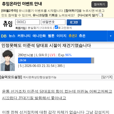
참여하기
[08월2주차]
유니크뽑기 이벤트를 시작합니다.
[참여하기]
를 누르시면 비로그
인도 참여할 수 있으며,
유니크당첨 기회
를 노려보세요!
[다시보지 않기
]
|
분실찾기
|
다크모드
|
로그인유지
회원가입
DB
뉴스
커뮤니티
애니만화
웹툰
이미지
츄온2
츄온
▼
인정못해도 이준석 당대표 시절이 재건기였습니다
DB
뉴스
커뮤니티
애니만화
웹툰
이미지
츄온2
츄온
280번뇌봉
| L:0/A:0 |
LV1
|
Exp.
96%
29/30
| 5 | 2026-06-03 21:31:54 | 385 |
[숨덕모드설정]
[닫기X]
게시판최상단항상설정가능
윤통 선거조차 이준석 당대표의 힘이 컸는데 어린놈 어쩌고저쩌고
시끄럽다 꼰대기질 발휘해서 쫓아내고
이젠 전혀 선거정치에 대한 감각 자체가 없습니다 그냥 강성지지