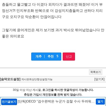
층들하고 물고빨고 다 이겼다 외치다가 결과뜨면 왜졌어! 이거 부
정선거?! 인지부조화 반복으로 더 강성지지층들하고 션하다 지리
구요 오지구요 악순환이 안끊어집니다
그렇기에 윤어게인은 제가 보기엔 과거 박사모 뛰어넘었습니다 안
좋은 의미로요
|
5
개추
추천
신고
목록보기
[숨덕모드설정]
[닫기X]
게시판최상단항상설정가능
30일 이상 지난 게시물,
로그인을 하시면 댓글작성이 가능합니다.
츄잉은 가입시 개인정보를 전혀 받지 않습니다.
[단독]OECD “검수완박은 누군가 검찰 수사 두려워하
열기
인기글보기
는 것…韓정부에 엄중 경고안 낼 수도”[인터뷰/법조