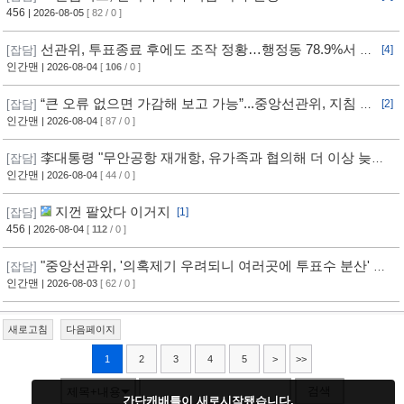
ㅋㅋㅋ
456
| 2026-08-05
[ 82 / 0 ]
선관위, 투표종료 후에도 조작 정황…행정동 78.9%서 오
[잡담]
[4]
차 발생
인간맨
| 2026-08-04
[
106
/ 0 ]
“큰 오류 없으면 가감해 보고 가능”...중앙선관위, 지침 정
[잡담]
[2]
황
인간맨
| 2026-08-04
[ 87 / 0 ]
李대통령 "무안공항 재개항, 유가족과 협의해 더 이상 늦추
[잡담]
지 말아야"
인간맨
| 2026-08-04
[ 44 / 0 ]
지껀 팔았다 이거지
[잡담]
[1]
456
| 2026-08-04
[
112
/ 0 ]
"중앙선관위, '의혹제기 우려되니 여러곳에 투표수 분산' 지
[잡담]
침"
인간맨
| 2026-08-03
[ 62 / 0 ]
새로고침
다음페이지
1
2
3
4
5
>
>>
검색
제목+내용
간단캐배틀이 새로시작됐습니다.