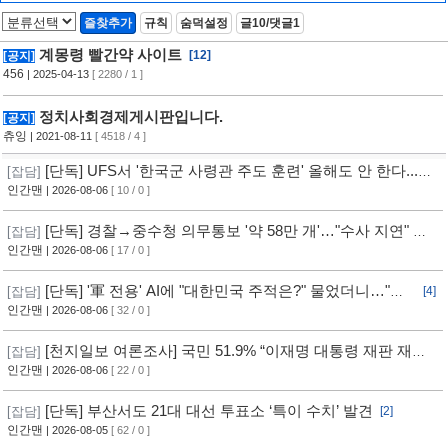
Zoom In]
[2]
즐찾추가
규칙
숨덕설정
글10/댓글1
계몽령 빨간약 사이트
[12]
[공지]
456
| 2025-04-13
[ 2280 / 1 ]
정치사회경제게시판입니다.
[공지]
츄잉
| 2021-08-11
[ 4518 / 4 ]
[단독] UFS서 '한국군 사령관 주도 훈련' 올해도 안 한다...
[잡담]
美, 전작권 전환 신중 기류
인간맨
| 2026-08-06
[ 10 / 0 ]
[단독] 경찰→중수청 의무통보 '약 58만 개'…"수사 지연" 반
[잡담]
발
인간맨
| 2026-08-06
[ 17 / 0 ]
[단독] '軍 전용' AI에 "대한민국 주적은?" 물었더니…"정
[잡담]
[4]
치적 사안이라 답변 제한"
인간맨
| 2026-08-06
[ 32 / 0 ]
[천지일보 여론조사] 국민 51.9% “이재명 대통령 재판 재개
[잡담]
필요”
인간맨
| 2026-08-06
[ 22 / 0 ]
[단독] 부산서도 21대 대선 투표소 ‘특이 수치’ 발견
[잡담]
[2]
인간맨
| 2026-08-05
[ 62 / 0 ]