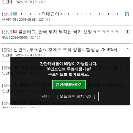
변호사, 하상응 교수 추천
인간맨
| 2026-08-05
[ 60 / 0 ]
ㅋㅋㅋㅋㅋ 역대급이네 ㅋㅋㅋㅋㅋㅋㅋㅋㅋㅋㅋㅋㅋ
[잡담]
[7]
군세마왕
| 2026-08-05
[
127
/ 0 ]
블룸버그, 한국 투자 부적합 국가 선정ㅋㅋㅋㅋㅋㅋㅋ
[잡담]
[1]
ㅋㅋㅋ
456
| 2026-08-05
[ 82 / 0 ]
선관위, 투표종료 후에도 조작 정황…행정동 78.9%서 오
[잡담]
[4]
차 발생
인간맨
| 2026-08-04
[
106
/ 0 ]
간단캐배틀이 배팅이 가능합니다.
“큰 오류 없으면 가감해 보고 가능”...중앙선관위, 지침 정
[잡담]
[2]
10만포인트 무료배팅가능!
황
인간맨
| 2026-08-04
[ 87 / 0 ]
큰포인트를 벌어보세요.
간단캐배팅하기
李대통령 "무안공항 재개항, 유가족과 협의해 더 이상 늦추
[잡담]
지 말아야"
인간맨
| 2026-08-04
[ 44 / 0 ]
닫기
[ 오늘하루 보지 않기 ]
지껀 팔았다 이거지
[잡담]
[1]
456
| 2026-08-04
[
112
/ 0 ]
새로고침
다음페이지