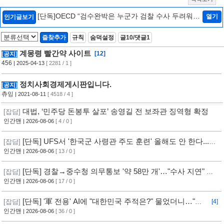
[단독]OECD “검수완박은 누군가 검찰 수사 두려워하
열기
인기글보기
는 것…韓정부에 엄중 경고안 낼 수도”[인터뷰/법조
Zoom In]
[2]
즐찾추가
규칙
숨덕설정
글10/댓글1
계몽령 빨간약 사이트
[12]
[공지]
456
| 2025-04-13
[ 2281 / 1 ]
정치사회경제게시판입니다.
[공지]
츄잉
| 2021-08-11
[ 4518 / 4 ]
대법, ‘민주당 돈봉투 살포’ 송영길 전 보좌관 징역형 확정
[잡담]
인간맨
| 2026-08-06
[ 4 / 0 ]
[단독] UFS서 '한국군 사령관 주도 훈련' 올해도 안 한다...
[잡담]
美, 전작권 전환 신중 기류
인간맨
| 2026-08-06
[ 13 / 0 ]
[단독] 경찰→중수청 의무통보 '약 58만 개'…"수사 지연" 반
[잡담]
발
인간맨
| 2026-08-06
[ 17 / 0 ]
[단독] '軍 전용' AI에 "대한민국 주적은?" 물었더니…"정
[잡담]
[4]
치적 사안이라 답변 제한"
인간맨
| 2026-08-06
[ 36 / 0 ]