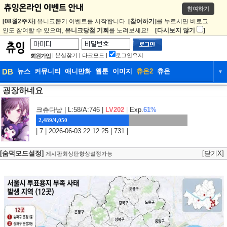
참여하기
[08월2주차]
유니크뽑기 이벤트를 시작합니다.
[참여하기]
를 누르시면 비로그
인도 참여할 수 있으며,
유니크당첨 기회
를 노려보세요!
[다시보지 않기
]
|
분실찾기
|
다크모드
|
로그인유지
회원가입
DB
뉴스
커뮤니티
애니만화
웹툰
이미지
츄온2
츄온
▼
굉장하네요
DB
뉴스
커뮤니티
애니만화
웹툰
이미지
츄온2
츄온
크츄다냥
| L:58/A:746 |
LV202
|
Exp.
61%
2,489/4,050
| 7 | 2026-06-03 22:12:25 | 731 |
[숨덕모드설정]
[닫기X]
게시판최상단항상설정가능