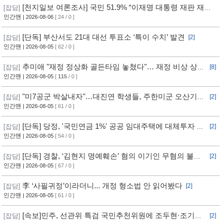
[천지일보 여론조사] 국민 51.9% “이재명 대통령 재판 재개
[잡담]
필요”
인간맨
| 2026-08-06
[ 24 / 0 ]
[단독] 부산서도 21대 대선 투표소 ‘특이 수치’ 발견
[잡담]
[2]
인간맨
| 2026-08-05
[ 62 / 0 ]
추미애 "재정 정상화 골든타임 놓쳤다"… 재정 비상 상황
[잡담]
[8]
선언
인간맨
| 2026-08-05
[
115
/ 0 ]
"미7공군 박살내자"…대진연 학생들, 주한미군 오산기지
[잡담]
[2]
무단침입 [영상]
인간맨
| 2026-08-05
[ 61 / 0 ]
[단독] 당정, '국민연금 1%' 공공 임대주택에 대체투자 검
[잡담]
[2]
토
인간맨
| 2026-08-05
[ 54 / 0 ]
[단독] 경찰, ‘김현지 명예훼손’ 혐의 이기인 무혐의 불송
[잡담]
[2]
치
인간맨
| 2026-08-05
[ 67 / 0 ]
李 ‘사필귀정’이라더니... 개정 형소법 안 읽어봤다
[잡담]
[2]
인간맨
| 2026-08-05
[ 61 / 0 ]
[속보]민주, 선관위 특검 국민추천위원에 조두현·조기연
[잡담]
[2]