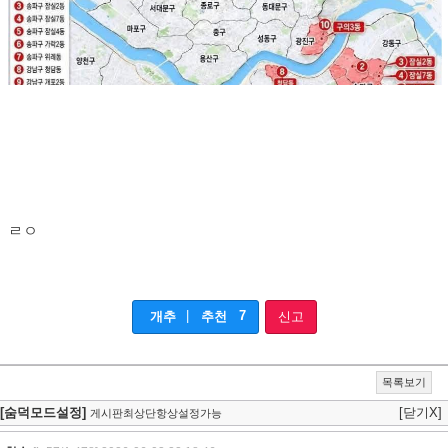
ㄹㅇ
|
7
개추
추천
신고
목록보기
[숨덕모드설정]
[닫기X]
게시판최상단항상설정가능