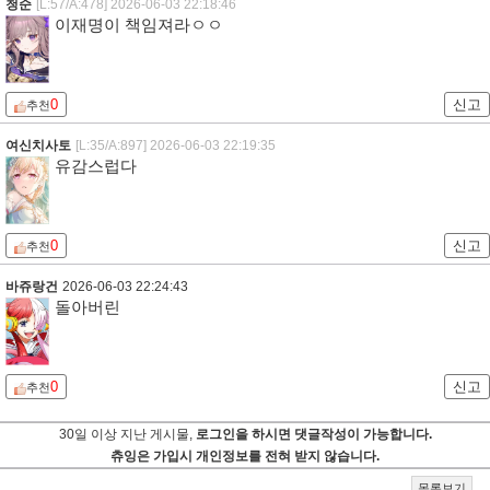
청순
[L:57/A:478]
2026-06-03 22:18:46
이재명이 책임져라ㅇㅇ
0
신고
추천
여신치사토
[L:35/A:897]
2026-06-03 22:19:35
유감스럽다
0
신고
추천
바쥬랑건
2026-06-03 22:24:43
돌아버린
0
신고
추천
30일 이상 지난 게시물,
로그인을 하시면 댓글작성이 가능합니다.
츄잉은 가입시 개인정보를 전혀 받지 않습니다.
목록보기