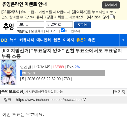
참여하기
[08월2주차]
유니크뽑기 이벤트를 시작합니다.
[참여하기]
를 누르시면 비로그
인도 참여할 수 있으며,
유니크당첨 기회
를 노려보세요!
[다시보지 않기
]
|
분실찾기
|
다크모드
|
로그인유지
회원가입
DB
뉴스
커뮤니티
애니만화
웹툰
이미지
츄온2
츄온
▼
[6·3 지방선거] “투표용지 없어” 인천 투표소에서도 투표용지
DB
뉴스
커뮤니티
애니만화
부족 소동
웹툰
이미지
츄온2
츄온
인간맨
| L:7/A:145 |
LV389
|
Exp.
2%
190/7,790
| 5 | 2026-06-03 22:32:09 | 730 |
[숨덕모드설정]
[닫기X]
게시판최상단항상설정가능
링크
https://www.incheonilbo.com/news/articleV
..
이번 투표는 무효네요.