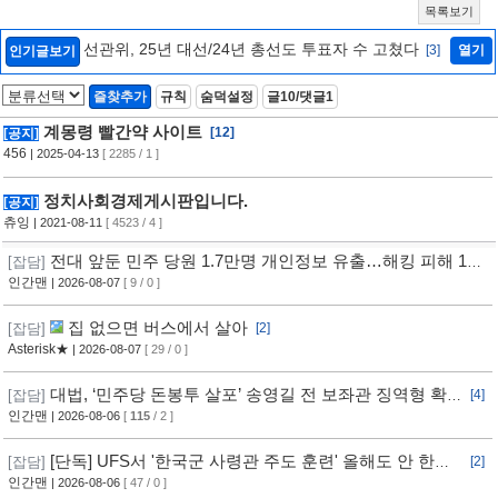
목록보기
선관위, 25년 대선/24년 총선도 투표자 수 고쳤다
[3]
열기
인기글보기
즐찾추가
규칙
숨덕설정
글10/댓글1
계몽령 빨간약 사이트
[12]
[공지]
456
| 2025-04-13
[ 2285 / 1 ]
정치사회경제게시판입니다.
[공지]
츄잉
| 2021-08-11
[ 4523 / 4 ]
전대 앞둔 민주 당원 1.7만명 개인정보 유출…해킹 피해 11
[잡담]
개월 동안 몰랐다
인간맨
| 2026-08-07
[ 9 / 0 ]
집 없으면 버스에서 살아
[잡담]
[2]
Asterisk★
| 2026-08-07
[ 29 / 0 ]
대법, ‘민주당 돈봉투 살포’ 송영길 전 보좌관 징역형 확
[잡담]
[4]
정
인간맨
| 2026-08-06
[
115
/ 2 ]
[단독] UFS서 '한국군 사령관 주도 훈련' 올해도 안 한
[잡담]
[2]
다... 美, 전작권 전환 신중 기류
인간맨
| 2026-08-06
[ 47 / 0 ]