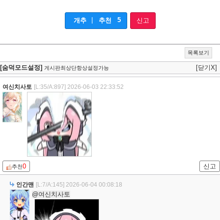
|
5
개추
추천
신고
목록보기
[숨덕모드설정]
[닫기X]
게시판최상단항상설정가능
여신치사토
[L:35/A:897]
2026-06-03 22:33:52
0
신고
추천
인간맨
[L:7/A:145]
2026-06-04 00:08:18
@여신치사토