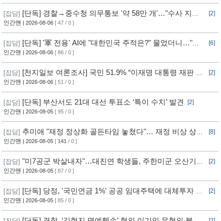
[단독] 경찰→중수청 의무통보 '약 58만 개'…"수사 지연"
[잡담]
[2]
반발
인간맨
| 2026-08-06
[ 47 / 0 ]
[단독] '軍 전용' AI에 "대한민국 주적은?" 물었더니…"정
[잡담]
[6]
치적 사안이라 답변 제한"
인간맨
| 2026-08-06
[ 86 / 0 ]
[천지일보 여론조사] 국민 51.9% “이재명 대통령 재판 재
[잡담]
[2]
개 필요”
인간맨
| 2026-08-06
[ 51 / 0 ]
[단독] 부산서도 21대 대선 투표소 ‘특이 수치’ 발견
[잡담]
[2]
인간맨
| 2026-08-05
[ 95 / 0 ]
추미애 "재정 정상화 골든타임 놓쳤다"… 재정 비상 상황
[잡담]
[8]
선언
인간맨
| 2026-08-05
[
141
/ 0 ]
"미7공군 박살내자"…대진연 학생들, 주한미군 오산기지
[잡담]
[2]
무단침입 [영상]
인간맨
| 2026-08-05
[ 87 / 0 ]
[단독] 당정, '국민연금 1%' 공공 임대주택에 대체투자 검
[잡담]
[2]
토
인간맨
| 2026-08-05
[ 85 / 0 ]
[단독] 경찰, ‘김현지 명예훼손’ 혐의 이기인 무혐의 불송
[잡담]
[2]