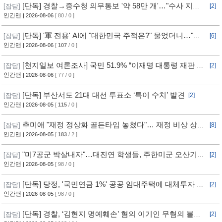
[단독] 경찰→중수청 의무통보 '약 58만 개'…"수사 지연"
[잡담]
[2]
반발
인간맨
| 2026-08-06
[ 80 / 0 ]
[단독] '軍 전용' AI에 "대한민국 주적은?" 물었더니…"정
[잡담]
[6]
치적 사안이라 답변 제한"
인간맨
| 2026-08-06
[
107
/ 0 ]
[천지일보 여론조사] 국민 51.9% “이재명 대통령 재판 재
[잡담]
[2]
개 필요”
인간맨
| 2026-08-06
[ 77 / 0 ]
[단독] 부산서도 21대 대선 투표소 ‘특이 수치’ 발견
[잡담]
[2]
인간맨
| 2026-08-05
[
115
/ 0 ]
추미애 "재정 정상화 골든타임 놓쳤다"… 재정 비상 상황
[잡담]
[8]
선언
인간맨
| 2026-08-05
[
183
/ 2 ]
"미7공군 박살내자"…대진연 학생들, 주한미군 오산기지
[잡담]
[2]
무단침입 [영상]
인간맨
| 2026-08-05
[ 98 / 0 ]
[단독] 당정, '국민연금 1%' 공공 임대주택에 대체투자 검
[잡담]
[2]
토
인간맨
| 2026-08-05
[ 98 / 0 ]
[단독] 경찰, ‘김현지 명예훼손’ 혐의 이기인 무혐의 불송
[잡담]
[2]