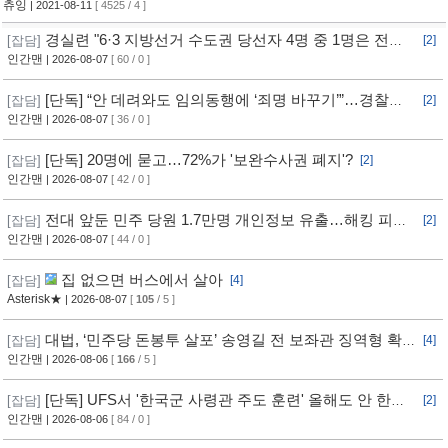
츄잉
| 2021-08-11
[ 4525 / 4 ]
경실련 "6·3 지방선거 수도권 당선자 4명 중 1명은 전과
[잡담]
[2]
자"
인간맨
| 2026-08-07
[ 60 / 0 ]
[단독] “안 데려와도 임의동행에 ‘죄명 바꾸기’”…경찰서
[잡담]
[2]
조직적 개입?
인간맨
| 2026-08-07
[ 36 / 0 ]
[단독] 20명에 묻고…72%가 '보완수사권 폐지'?
[잡담]
[2]
인간맨
| 2026-08-07
[ 42 / 0 ]
전대 앞둔 민주 당원 1.7만명 개인정보 유출…해킹 피해
[잡담]
[2]
11개월 동안 몰랐다
인간맨
| 2026-08-07
[ 44 / 0 ]
집 없으면 버스에서 살아
[잡담]
[4]
Asterisk★
| 2026-08-07
[
105
/ 5 ]
대법, ‘민주당 돈봉투 살포’ 송영길 전 보좌관 징역형 확
[잡담]
[4]
정
인간맨
| 2026-08-06
[
166
/ 5 ]
[단독] UFS서 '한국군 사령관 주도 훈련' 올해도 안 한
[잡담]
[2]
다... 美, 전작권 전환 신중 기류
인간맨
| 2026-08-06
[ 84 / 0 ]