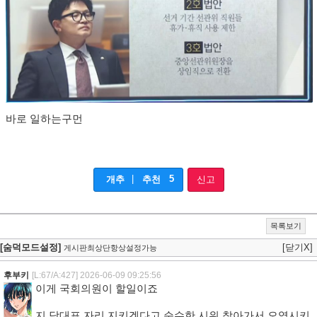
바로 일하는구먼
|
5
개추
추천
신고
목록보기
[숨덕모드설정]
[닫기X]
게시판최상단항상설정가능
후부키
[L:67/A:427]
2026-06-09 09:25:56
이게 국회의원이 할일이죠
지 당대표 자리 지키겠다고 순수한 시위 찾아가서 오염시키