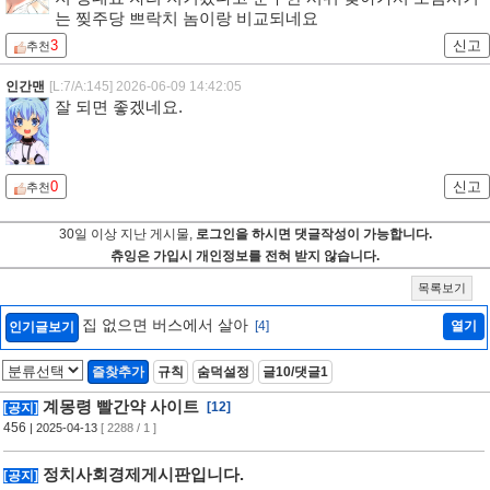
는 찢주당 쁘락치 놈이랑 비교되네요
3
신고
추천
인간맨
[L:7/A:145]
2026-06-09 14:42:05
잘 되면 좋겠네요.
0
신고
추천
30일 이상 지난 게시물,
로그인을 하시면 댓글작성이 가능합니다.
츄잉은 가입시 개인정보를 전혀 받지 않습니다.
목록보기
집 없으면 버스에서 살아
[4]
열기
인기글보기
즐찾추가
규칙
숨덕설정
글10/댓글1
계몽령 빨간약 사이트
[12]
[공지]
456
| 2025-04-13
[ 2288 / 1 ]
정치사회경제게시판입니다.
[공지]