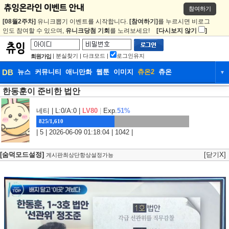
참여하기
[08월2주차]
유니크뽑기 이벤트를 시작합니다.
[참여하기]
를 누르시면 비로그
인도 참여할 수 있으며,
유니크당첨 기회
를 노려보세요!
[다시보지 않기
]
|
분실찾기
|
다크모드
|
로그인유지
회원가입
DB
뉴스
커뮤니티
애니만화
웹툰
이미지
츄온2
츄온
▼
한동훈이 준비한 법안
DB
뉴스
커뮤니티
애니만화
웹툰
이미지
츄온2
츄온
네티
| L:0/A:0 |
LV80
|
Exp.
51%
825/1,610
| 5 | 2026-06-09 01:18:04 | 1042 |
[숨덕모드설정]
[닫기X]
게시판최상단항상설정가능