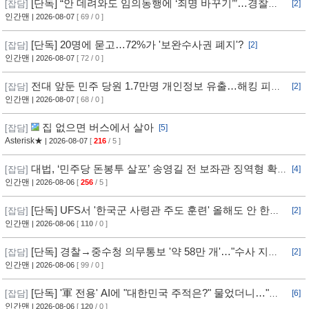
[단독] “안 데려와도 임의동행에 ‘죄명 바꾸기’”…경찰서
[잡담]
[2]
조직적 개입?
인간맨
| 2026-08-07
[ 69 / 0 ]
[단독] 20명에 묻고…72%가 '보완수사권 폐지'?
[잡담]
[2]
인간맨
| 2026-08-07
[ 72 / 0 ]
전대 앞둔 민주 당원 1.7만명 개인정보 유출…해킹 피해
[잡담]
[2]
11개월 동안 몰랐다
인간맨
| 2026-08-07
[ 68 / 0 ]
집 없으면 버스에서 살아
[잡담]
[5]
Asterisk★
| 2026-08-07
[
216
/ 5 ]
대법, ‘민주당 돈봉투 살포’ 송영길 전 보좌관 징역형 확
[잡담]
[4]
정
인간맨
| 2026-08-06
[
256
/ 5 ]
[단독] UFS서 '한국군 사령관 주도 훈련' 올해도 안 한
[잡담]
[2]
다... 美, 전작권 전환 신중 기류
인간맨
| 2026-08-06
[
110
/ 0 ]
[단독] 경찰→중수청 의무통보 '약 58만 개'…"수사 지연"
[잡담]
[2]
반발
인간맨
| 2026-08-06
[ 99 / 0 ]
[단독] '軍 전용' AI에 "대한민국 주적은?" 물었더니…"정
[잡담]
[6]
치적 사안이라 답변 제한"
인간맨
| 2026-08-06
[
120
/ 0 ]