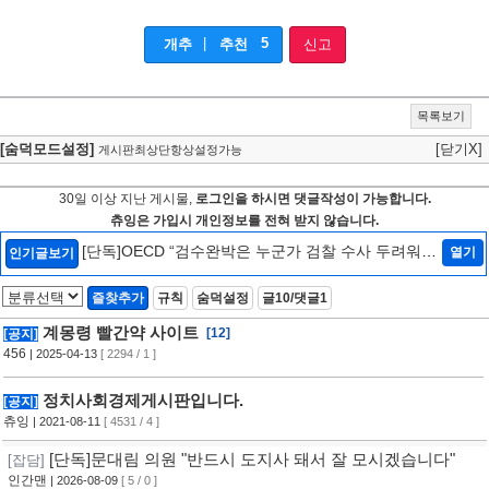
|
5
개추
추천
신고
목록보기
[숨덕모드설정]
[닫기X]
게시판최상단항상설정가능
30일 이상 지난 게시물,
로그인을 하시면 댓글작성이 가능합니다.
츄잉은 가입시 개인정보를 전혀 받지 않습니다.
[단독]OECD “검수완박은 누군가 검찰 수사 두려워하
열기
인기글보기
는 것…韓정부에 엄중 경고안 낼 수도”[인터뷰/법조
Zoom In]
[2]
즐찾추가
규칙
숨덕설정
글10/댓글1
계몽령 빨간약 사이트
[12]
[공지]
456
| 2025-04-13
[ 2294 / 1 ]
정치사회경제게시판입니다.
[공지]
츄잉
| 2021-08-11
[ 4531 / 4 ]
[단독]문대림 의원 "반드시 도지사 돼서 잘 모시겠습니다"
[잡담]
인간맨
| 2026-08-09
[ 5 / 0 ]