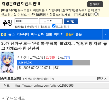
참여하기
[08월2주차]
유니크뽑기 이벤트를 시작합니다.
[참여하기]
를 누르시면 비로그
인도 참여할 수 있으며,
유니크당첨 기회
를 노려보세요!
[다시보지 않기
]
|
분실찾기
|
다크모드
|
로그인유지
회원가입
DB
뉴스
커뮤니티
애니만화
웹툰
이미지
츄온2
츄온
▼
35개 선거구 모두 ‘관리록-투표록’ 불일치… ‘엉망진창 자료’ 놓
DB
뉴스
커뮤니티
애니만화
고 자체조사 한 선관위
웹툰
이미지
츄온2
츄온
인간맨
| L:7/A:145 |
LV389
|
Exp.
76%
5,960/7,790
| 5 | 2026-07-02 19:07:11 | 531 |
[숨덕모드설정]
[닫기X]
게시판최상단항상설정가능
링크
https://www.munhwa.com/article/11599866
자꾸 나오네요.