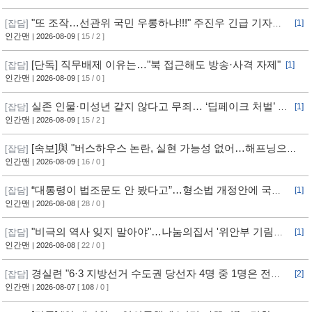
"또 조작…선관위 국민 우롱하냐!!!" 주진우 긴급 기자회
[잡담]
[1]
견 [현장영상] / 채널A
인간맨
| 2026-08-09
[ 15 / 2 ]
[단독] 직무배제 이유는…"북 접근해도 방송·사격 자제"
[잡담]
[1]
인간맨
| 2026-08-09
[ 15 / 0 ]
실존 인물·미성년 같지 않다고 무죄… ‘딥페이크 처벌’ 구
[잡담]
[1]
멍
인간맨
| 2026-08-09
[ 15 / 2 ]
[속보]與 "버스하우스 논란, 실현 가능성 없어…해프닝으로
[잡담]
봐달라"
인간맨
| 2026-08-09
[ 16 / 0 ]
“대통령이 법조문도 안 봤다고”…형소법 개정안에 국힘
[잡담]
[1]
반발 심화
인간맨
| 2026-08-08
[ 28 / 0 ]
"비극의 역사 잊지 말아야"…나눔의집서 '위안부 기림의
[잡담]
[1]
날' 행사
인간맨
| 2026-08-08
[ 22 / 0 ]
경실련 "6·3 지방선거 수도권 당선자 4명 중 1명은 전과
[잡담]
[2]
자"
인간맨
| 2026-08-07
[
108
/ 0 ]