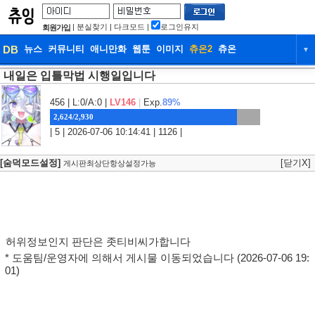
|
분실찾기
|
다크모드
|
로그인유지
회원가입
DB
뉴스
커뮤니티
애니만화
웹툰
이미지
츄온2
츄온
▼
내일은 입틀막법 시행일입니다
DB
뉴스
커뮤니티
애니만화
웹툰
이미지
츄온2
츄온
456
| L:0/A:0 |
LV146
|
Exp.
89%
2,624/2,930
| 5 | 2026-07-06 10:14:41 | 1126 |
[숨덕모드설정]
[닫기X]
게시판최상단항상설정가능
허위정보인지 판단은 좃티비씨가합니다
* 도움팀/운영자에 의해서 게시물 이동되었습니다 (2026-07-06 19:
01)