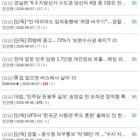
경실련 "6·3 지방선거 수도권 당선자 4명 중 1명은 전과
[잡담]
[2]
자"
인간맨
| 2026-08-07
[
117
/ 0 ]
[단독] “안 데려와도 임의동행에 ‘죄명 바꾸기’”…경찰서
[잡담]
[2]
조직적 개입?
인간맨
| 2026-08-07
[ 79 / 0 ]
[단독] 20명에 묻고…72%가 '보완수사권 폐지'?
[잡담]
[2]
인간맨
| 2026-08-07
[ 77 / 0 ]
전대 앞둔 민주 당원 1.7만명 개인정보 유출…해킹 피해
[잡담]
[2]
11개월 동안 몰랐다
인간맨
| 2026-08-07
[ 73 / 0 ]
집 없으면 버스에서 살아
[잡담]
[5]
Asterisk★
| 2026-08-07
[
233
/ 5 ]
대법, ‘민주당 돈봉투 살포’ 송영길 전 보좌관 징역형 확
[잡담]
[4]
정
인간맨
| 2026-08-06
[
275
/ 5 ]
[단독] UFS서 '한국군 사령관 주도 훈련' 올해도 안 한
[잡담]
[2]
다... 美, 전작권 전환 신중 기류
인간맨
| 2026-08-06
[
115
/ 0 ]
[단독] 경찰→중수청 의무통보 '약 58만 개'…"수사 지연"
[잡담]
[2]