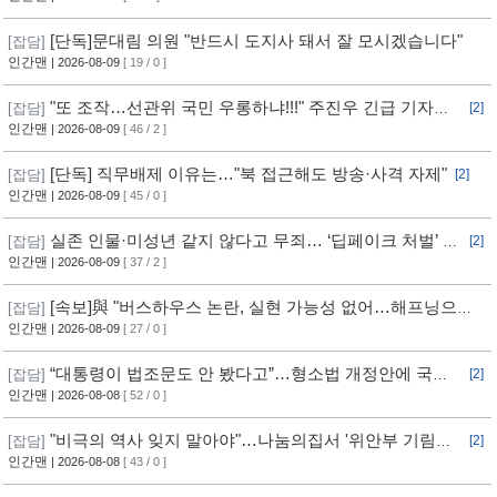
[단독]문대림 의원 "반드시 도지사 돼서 잘 모시겠습니다"
[잡담]
인간맨
| 2026-08-09
[ 19 / 0 ]
"또 조작…선관위 국민 우롱하냐!!!" 주진우 긴급 기자회
[잡담]
[2]
견 [현장영상] / 채널A
인간맨
| 2026-08-09
[ 46 / 2 ]
[단독] 직무배제 이유는…"북 접근해도 방송·사격 자제"
[잡담]
[2]
인간맨
| 2026-08-09
[ 45 / 0 ]
실존 인물·미성년 같지 않다고 무죄… ‘딥페이크 처벌’ 구
[잡담]
[2]
멍
인간맨
| 2026-08-09
[ 37 / 2 ]
[속보]與 "버스하우스 논란, 실현 가능성 없어…해프닝으로
[잡담]
봐달라"
인간맨
| 2026-08-09
[ 27 / 0 ]
“대통령이 법조문도 안 봤다고”…형소법 개정안에 국힘
[잡담]
[2]
반발 심화
인간맨
| 2026-08-08
[ 52 / 0 ]
"비극의 역사 잊지 말아야"…나눔의집서 '위안부 기림의
[잡담]
[2]
날' 행사
인간맨
| 2026-08-08
[ 43 / 0 ]