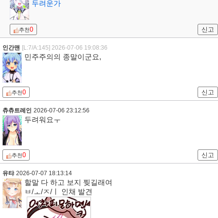
두려운가
0
신고
추천
인간맨
[L:7/A:145]
2026-07-06 19:08:36
민주주의의 종말이군요,
0
신고
추천
츄츄트레인
2026-07-06 23:12:56
두려워요ㅜ
0
신고
추천
유탸
2026-07-07 18:13:14
할말 다 하고 보지 찢길래여
ㅂ/ㅗ/ㅈ/ㅣ 인채 발견