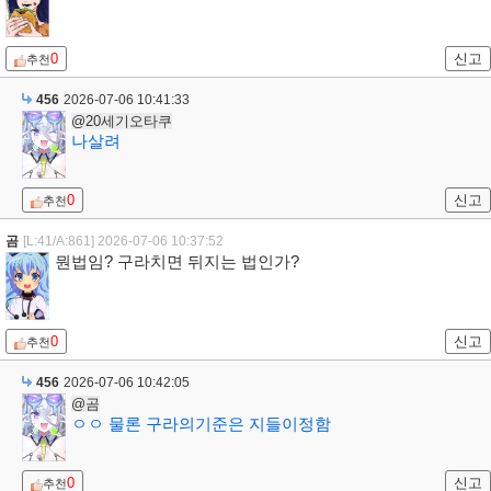
0
신고
추천
456
2026-07-06 10:41:33
@20세기오타쿠
나살려
0
신고
추천
곰
[L:41/A:861]
2026-07-06 10:37:52
뭔법임? 구라치면 뒤지는 법인가?
0
신고
추천
456
2026-07-06 10:42:05
@곰
ㅇㅇ 물론 구라의기준은 지들이정함
0
신고
추천