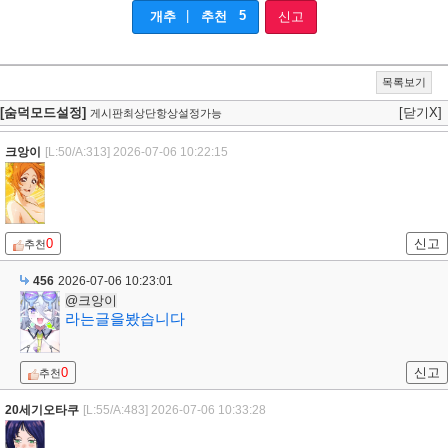
|
5
개추
추천
신고
목록보기
[숨덕모드설정]
[닫기X]
게시판최상단항상설정가능
크앙이
[L:50/A:313]
2026-07-06 10:22:15
0
신고
추천
456
2026-07-06 10:23:01
@크앙이
라는글을봤습니다
0
신고
추천
20세기오타쿠
[L:55/A:483]
2026-07-06 10:33:28