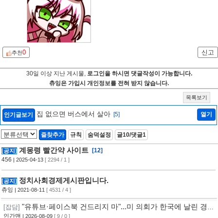
0
신고
추천
30일 이상 지난 게시물,
로그인을 하시면 댓글작성이 가능합니다.
츄잉은 가입시 개인정보를 전혀 받지 않습니다.
목록보기
집 없으면 버스에서 살아
[5]
열기
인기글보기
즐찾추가
규칙
숨덕설정
글10/댓글1
계몽령 빨간약 사이트
[12]
[공지]
456
| 2025-04-13
[ 2294 / 1 ]
정치사회경제게시판입니다.
[공지]
츄잉
| 2021-08-11
[ 4531 / 4 ]
"유튜브·페이스북 건드리지 마"...미 의회가 한국에 날린 경
[잡담]
고 [자막뉴스]
인간맨
| 2026-08-09
[ 9 / 0 ]