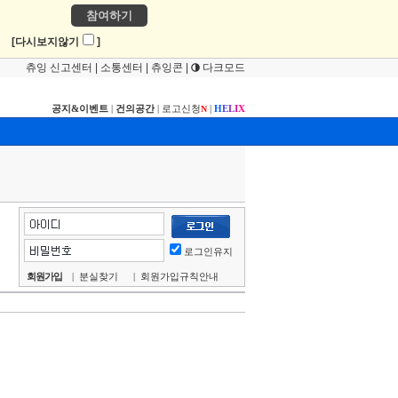
참여하기
!
[다시보지않기
]
츄잉 신고센터
|
소통센터
|
츄잉콘
|
다크모드
공지&이벤트
|
건의공간
|
로고신청
|
H
E
L
I
X
N
로그인유지
회원가입
|
분실찾기
|
회원가입규칙안내