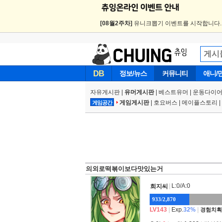
[08월2주차]
유니크뽑기 이벤트를 시작합니다
DB
정보/뉴스
커뮤니티
애니/
자유게시판
|
유머게시판
|
베스트유머
|
운동다이어
게임게시판
|
호요버스
|
메이플스토리
|
게임공간
의외로떡볶이보다맛있는거
|
L:0/A:0
희지씨
933/2,870
LV143
|
Exp.
32%
|
경험치획