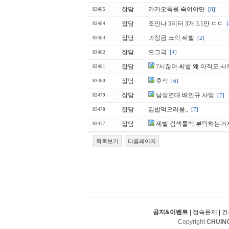
잡담
카카오톡을 죽여야만
[8]
83485
잡담
조안나 5리터 3개 3.1만 ㄷㄷ
[
83484
잡담
과징금 크악 씨발
[2]
83483
잡담
으그극
[4]
83482
잡담
7시잖아 씨발 왜 아직도 
83481
잡담
후식
[6]
83480
잡담
남성연대 배인규 사망
[7]
83479
잡담
김밥먹으러옴,,
[7]
83478
잡담
제발 검색롤백 부탁하는거
83477
목록보기
다음페이지
공지&이벤트
|
접속문제
|
건
Copyright
CHUIN