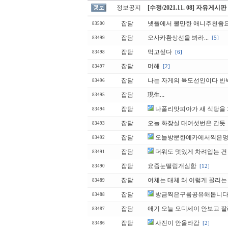
정보공지
[수정/2021.11. 08] 자유게시
잡담
넷플에서 볼만한 애니추천좀
83500
잡담
오사카환상선을 봐라...
[5]
83499
잡담
먹고싶다
[6]
83498
잡담
머해
[2]
83497
잡담
나는 자게의 육도선인이다 반
83496
잡담
現生...
83495
잡담
나폴리맛피아가 새 식당을
83494
잡담
오늘 화장실 대여섯번은 간듯
83493
잡담
오늘방문한예카에서찍은
83492
잡담
더워도 멋있게 차려입는 건
83491
잡담
요즘눈떨림개심함
[12]
83490
잡담
여체는 대체 왜 이렇게 꼴리는
83489
잡담
방금찍은구름공유해봅니
83488
잡담
애기 오늘 오디세이 안보고 
83487
잡담
사진이 안올라감
[2]
83486