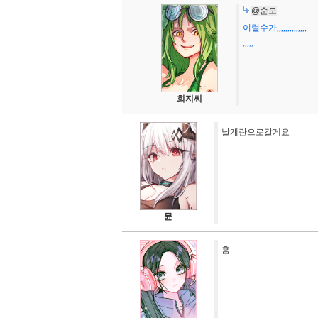
@순모
이럴수가,,,,,,,,,,,,,,
,,,,,
희지씨
날계란으로갈게요
뮨
흠