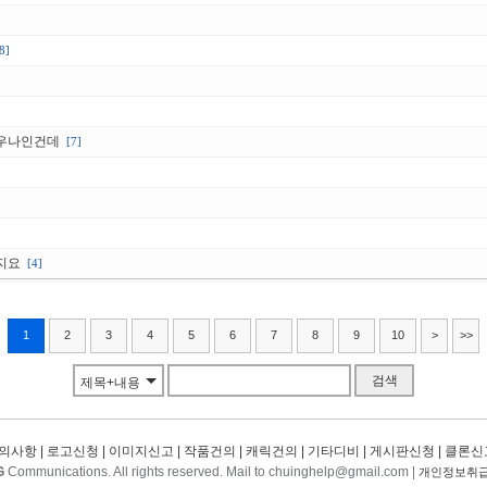
8]
사우나인건데
[7]
지요
[4]
1
2
3
4
5
6
7
8
9
10
>
>>
검색
제목+내용
의사항
|
로고신청
|
이미지신고
|
작품건의
|
캐릭건의
|
기타디비
|
게시판신청
|
클론신
G
Communications. All rights reserved. Mail to chuinghelp@gmail.com |
개인정보취