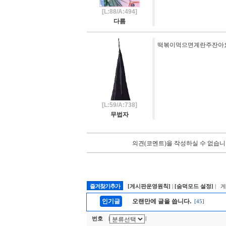
[L:88/A:494]
다름
떡볶이먹으면계란주잔아
[L:59/A:738]
무법자
의견(코멘트)을 작성하실 수 없습니
즐겨찾기추가
[게시판운영원칙]
|
[숨덕모드 설정]
| 
인기글
오랜만에 글을 씁니다.
[45]
번호
|
|