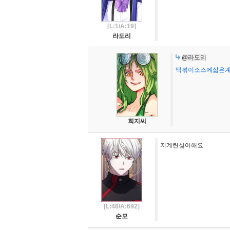
[L:1/A:19]
라도리
@라도리
떡볶이소스에삶은계
희지씨
저계란싫어해요
[L:46/A:692]
순모