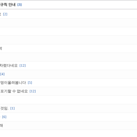
판 규칙 안내
[3]
요
[2]
박
 차렸다네요
[12]
[4]
멍멍이올려봅니다
[5]
 포기할 수 없네요
[12]
 것임.
[1]
다
[6]
잘래