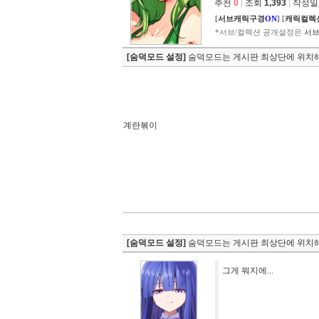
추천
0
|
조회
1,393
|
작성일 2
[
서브캐릭구경
ON
]
[
캐릭컬렉
*서브/컬렉션 공개설정은
서브
[숨덕모드 설정]
숨덕모드는 게시판 최상단에 위치해
계란볶이
[숨덕모드 설정]
숨덕모드는 게시판 최상단에 위치해
그게 뭐지에...