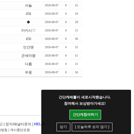
서늘
2026-08-07
0
55
456
2026-08-07
0
34
◆
2026-08-07
0
28
카카시♡
2026-08-07
0
21
456
2026-08-07
0
30
인간맨
2026-08-07
0
32
군세마왕
2026-08-07
0
51
다름
2026-08-07
0
21
우웅
2026-08-07
0
50
간단캐배틀이 새로시작됐습니다.
참여해서 보상받아가세요!
간단캐참여하기
고
|
정지/패널티문의
|
H
E
L
I
X
닫기
[ 오늘하루 보지 않기 ]
|
급방침
게시중단요청