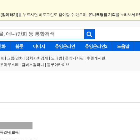
.
[참여하기]
를 누르시면 비로그인도 참여할 수 있으며,
유니크당첨 기회
를 노려보세요
만화
웹툰
이미지
츄잉온라인
츄잉온라인2
도움말
트 |
그림/만화
|
정치사회경제
|
노래방
|
음악게시판
|
후원게시판
우마무스메
|
림버스컴퍼니
|
블루아카이브
득안내[필독]