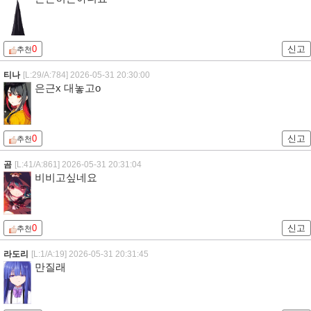
0
신고
추천
티나
[L:29/A:784]
2026-05-31 20:30:00
은근x 대놓고o
0
신고
추천
곰
[L:41/A:861]
2026-05-31 20:31:04
비비고싶네요
0
신고
추천
라도리
[L:1/A:19]
2026-05-31 20:31:45
만질래