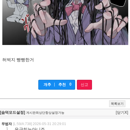
허벅지 빵빵한거
|
0
개추
추천
신고
목록보기
[숨덕모드설정]
[닫기X]
게시판최상단항상설정가능
무법자
[L:59/A:738]
2026-05-31 20:29:01
은근히는아니죠