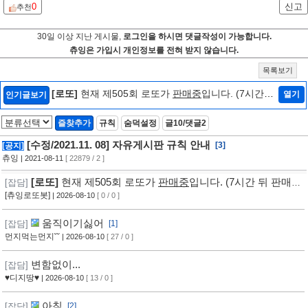
0
신고
추천
30일 이상 지난 게시물,
로그인을 하시면 댓글작성이 가능합니다.
츄잉은 가입시 개인정보를 전혀 받지 않습니다.
목록보기
[로또]
현재 제505회 로또가
판매중
입니다. (7시간
열기
인기글보기
뒤 판매마감, 추첨) ㅡ
[바로가기]
즐찾추가
규칙
숨덕설정
글10/댓글2
[수정/2021.11. 08] 자유게시판 규칙 안내
[3]
[공지]
츄잉
| 2021-08-11
[ 22879 / 2 ]
[로또]
현재 제505회 로또가
판매중
입니다. (7시간 뒤 판매마
[잡담]
감, 추첨) ㅡ [바로가기]
[츄잉로또봇]
| 2026-08-10
[ 0 / 0 ]
움직이기싫어
[잡담]
[1]
먼지먹는먼지˘˘
| 2026-08-10
[ 27 / 0 ]
변함없이...
[잡담]
♥디지땅♥
| 2026-08-10
[ 13 / 0 ]
아침
[잡담]
[2]