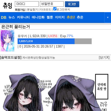
|
분실찾기
|
다크모드
|
로그인유지
회원가입
DB
뉴스
커뮤니티
애니만화
웹툰
이미지
츄온2
츄온
▼
은근히 꼴리는거
DB
뉴스
커뮤니티
애니만화
웹툰
이미지
츄온2
츄온
유우카
| L:92/A:339 |
LV251
|
Exp.
77%
3,889/5,030
| 0 | 2026-05-31 20:26:57 | 1387 |
[숨덕모드설정]
[닫기X]
게시판최상단항상설정가능