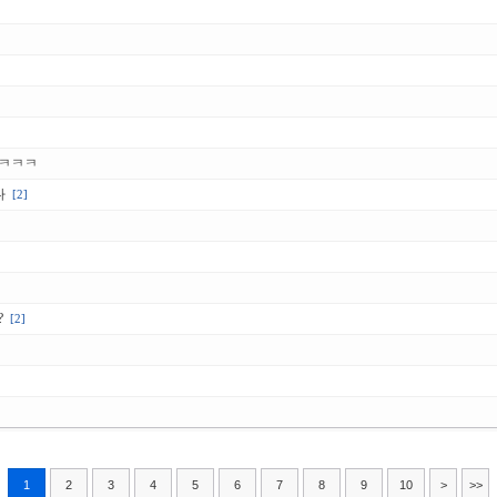
ㅋㅋㅋㅋ
다
[2]
?
[2]
1
2
3
4
5
6
7
8
9
10
>
>>