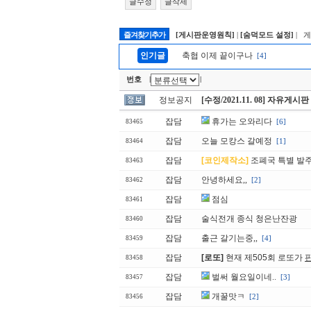
글수정
글삭제
즐겨찾기추가
[게시판운영원칙]
|
[숨덕모드 설정]
| 
인기글
축협 이제 끝이구나
[4]
번호
|
|
정보공지
[수정/2021.11. 08] 자유게시
잡담
휴가는 오와리다
[6]
83465
잡담
오늘 모캉스 갈예정
[1]
83464
잡담
[코인제작소]
조폐국 특별 발주 
83463
잡담
안녕하세요,,
[2]
83462
잡담
점심
83461
잡담
술식전개 종식 청은난잔광
83460
잡담
출근 갈기는중,,
[4]
83459
잡담
[로또]
현재 제505회 로또가
83458
잡담
벌써 월요일이네..
[3]
83457
잡담
개꿀맛ㅋ
[2]
83456