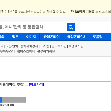
.
[참여하기]
를 누르시면 비로그인도 참여할 수 있으며,
유니크당첨 기회
를 노려보세요
만화
웹툰
이미지
츄잉온라인
츄잉온라인2
도움말
트 |
그림/만화
|
정치사회경제
|
노래방
|
음악게시판
|
후원게시판
우마무스메
|
림버스컴퍼니
|
블루아카이브
 뒤 판매마감, 추첨) ㅡ
[바로가기]
득안내[필독]