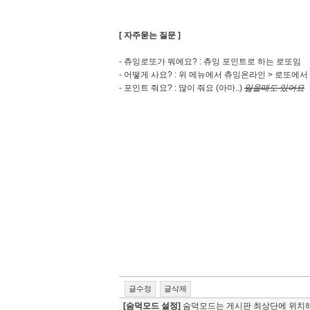
[ 자주묻는 질문 ]
- 츄잉로또가 뭐에요? : 츄잉 포인트로 하는 로또임
- 어떻게 사요? : 위 메뉴에서 츄잉온라인 > 로또에서
- 포인트 줘요? : 많이 줘요 (아마..)
잃을때도 있어요
글수정
글삭제
[숨덕모드 설정]
숨덕모드는 게시판 최상단에 위치해