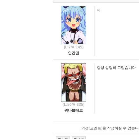
네
[L:7/A:145]
인간맨
항상 상당히 고맙습니다
[L:50/A:335]
원나블테코
의견(코멘트)을 작성하실 수 없습니