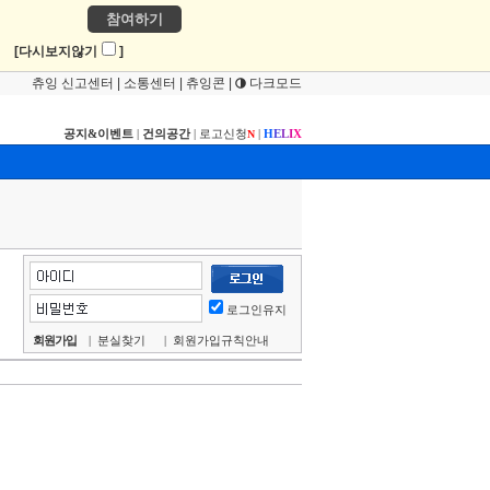
참여하기
!
[다시보지않기
]
츄잉 신고센터
|
소통센터
|
츄잉콘
|
다크모드
공지&이벤트
|
건의공간
|
로고신청
|
H
E
L
I
X
N
로그인유지
회원가입
|
분실찾기
|
회원가입규칙안내