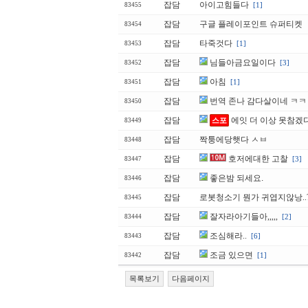
잡담
아이고힘들다
[1]
83455
잡담
구글 플레이포인트 슈퍼티켓
83454
잡담
타죽것다
[1]
83453
잡담
님들아금요일이다
[3]
83452
잡담
아침
[1]
83451
잡담
번역 존나 감다살이네 ㅋ
83450
잡담
에잇 더 이상 못참겠
스포
83449
잡담
짝퉁에당햇다 ㅅㅂ
83448
잡담
호저에대한 고찰
[3]
83447
잡담
좋은밤 되세요.
83446
잡담
로봇청소기 뭔가 귀엽지않낭..
83445
잡담
잘자라아기들아,,,,,
[2]
83444
잡담
조심해라..
[6]
83443
잡담
조금 있으면
[1]
83442
목록보기
다음페이지