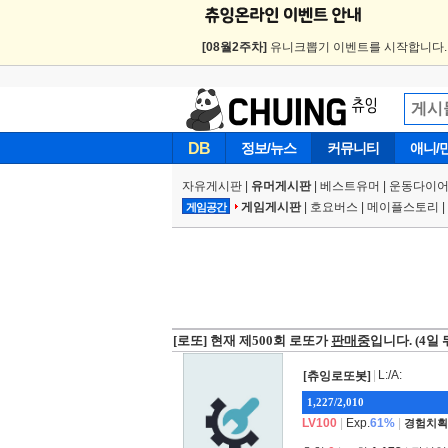
[08월2주차]
유니크뽑기 이벤트를 시작합니다
DB
정보/뉴스
커뮤니티
애니/
자유게시판
|
유머게시판
|
베스트유머
|
운동다이어
게임게시판
|
호요버스
|
메이플스토리
|
게임공간
[로또]
현재 제500회 로또가
판매중
입니다. (4일
|
L:/A:
[츄잉로또봇]
1,227/2,010
LV100
|
Exp.
61%
|
경험치획