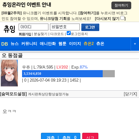
참여하기
[08월2주차]
유니크뽑기 이벤트를 시작합니다.
[참여하기]
를 누르시면 비로그
인도 참여할 수 있으며,
유니크당첨 기회
를 노려보세요!
[다시보지 않기
]
|
분실찾기
|
다크모드
|
로그인유지
회원가입
DB
뉴스
커뮤니티
애니만화
웹툰
이미지
츄온2
츄온
▼
오 동점골
DB
뉴스
커뮤니티
애니만화
웹툰
이미지
츄온2
츄온
우쥬
| L:79/A:595 |
LV202
|
Exp.
87%
3,534/4,050
| 0 | 2026-07-04 09:19:23 | 1452 |
[숨덕모드설정]
[닫기X]
게시판최상단항상설정가능
오ㅋㅋ
|
0
개추
추천
신고