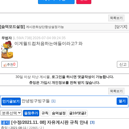
목록보기
[숨덕모드설정]
[닫기X]
게시판최상단항상설정가능
무법자
[L:59/A:738]
2026-07-04 09:24:35
이게월드컵처음하는애들이라고? 와
0
신고
추천
30일 이상 지난 게시물,
로그인을 하시면 댓글작성이 가능합니다.
츄잉은 가입시 개인정보를 전혀 받지 않습니다.
목록보기
안녕빙구빙구들
[1]
열기
인기글보기
즐찾추가
규칙
숨덕설정
글10/댓글2
[수정/2021.11. 08] 자유게시판 규칙 안내
[3]
[공지]
츄잉
| 2021-08-11
[ 22865 / 2 ]