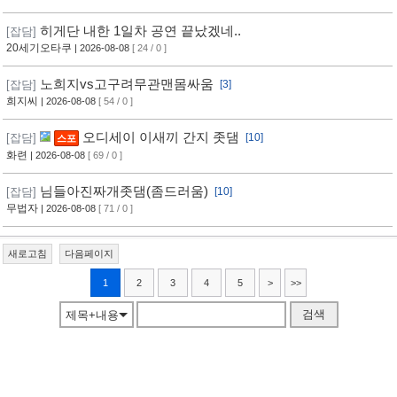
히게단 내한 1일차 공연 끝났겠네..
[잡담]
20세기오타쿠
| 2026-08-08
[ 24 / 0 ]
노희지vs고구려무관맨몸싸움
[잡담]
[3]
희지씨
| 2026-08-08
[ 54 / 0 ]
오디세이 이새끼 간지 좃댐
[잡담]
[10]
스포
화련
| 2026-08-08
[ 69 / 0 ]
님들아진짜개좃댐(좀드러움)
[잡담]
[10]
무법자
| 2026-08-08
[ 71 / 0 ]
새로고침
다음페이지
1
2
3
4
5
>
>>
검색
제목+내용