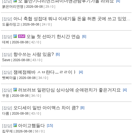
오 늘만기다리면스파이더맨관람후기가올 라와요
[잡담]
[4]
붉은머리연맹
| 2026-08-08
[ 29 / 0 ]
아니 축협 성접대 뭐냐 이새기들 돈을 허튼 곳에 쓰고 있었
[잡담]
네
도플라밍고
| 2026-08-08
[ 24 / 0 ]
오늘 첫 선따기 한시간 연습
[잡담]
[6]
데뷔
| 2026-08-08
[ 42 / 0 ]
향수쓰는 사람 있음?
[잡담]
[6]
Save
| 2026-08-08
[ 43 / 0 ]
잼예점해바 ㅅㅂ랸다ㅡㄹㄹ이ㅏ
[잡담]
[4]
삣삐마을
| 2026-08-08
[ 34 / 0 ]
러브러브 일편단심 상사상애 순애펀치가 좋은거지요
[잡담]
[4]
우웅
| 2026-08-08
[ 34 / 0 ]
오디세이 일반 아이맥스 차이 큼?
[잡담]
[8]
다름
| 2026-08-08
[ 43 / 0 ]
아이고햄들다
[잡담]
[15]
킴무제
| 2026-08-08
[ 58 / 0 ]