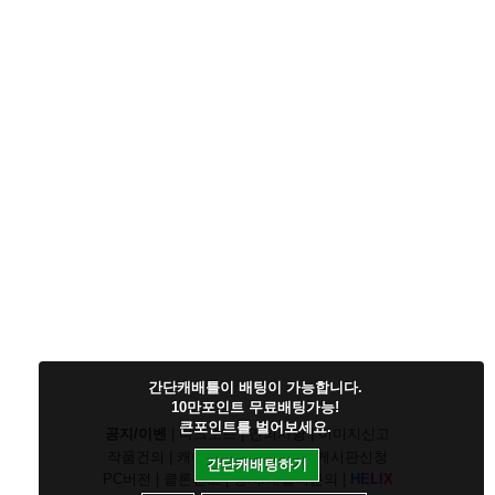
간단캐배틀이 배팅이 가능합니다.
10만포인트 무료배팅가능!
큰포인트를 벌어보세요.
공지/이벤
|
다크모드
|
건의사항
|
이미지신고
작품건의
|
캐릭건의
|
기타디비
|
게시판신청
간단캐배팅하기
PC버전
|
클론신고
|
정지/패널티문의
|
H
E
L
I
X