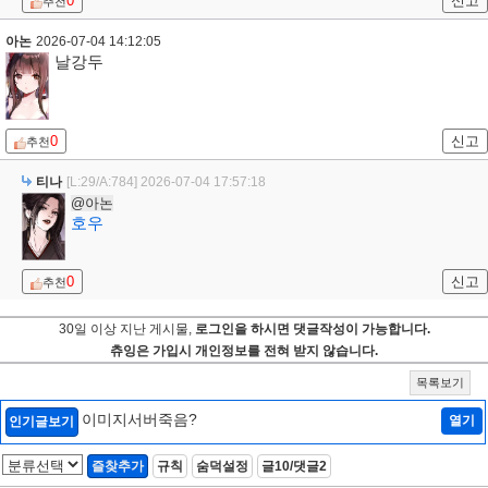
0
신고
추천
아논
2026-07-04 14:12:05
날강두
0
신고
추천
티나
[L:29/A:784]
2026-07-04 17:57:18
@아논
호우
0
신고
추천
30일 이상 지난 게시물,
로그인을 하시면 댓글작성이 가능합니다.
츄잉은 가입시 개인정보를 전혀 받지 않습니다.
목록보기
이미지서버죽음?
열기
인기글보기
즐찾추가
규칙
숨덕설정
글10/댓글2