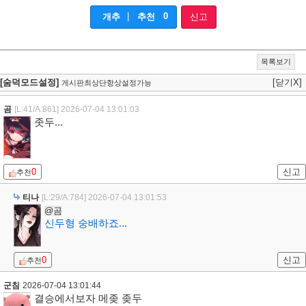
|
0
개추
추천
신고
목록보기
[숨덕모드설정]
[닫기X]
게시판최상단항상설정가능
곰
[L:41/A:861]
2026-07-04 13:01:03
좃두...
0
신고
추천
티나
[L:29/A:784]
2026-07-04 13:01:53
@곰
신두형 숭배하죠...
0
신고
추천
군침
2026-07-04 13:01:44
결승에서보자 메좆 좆두