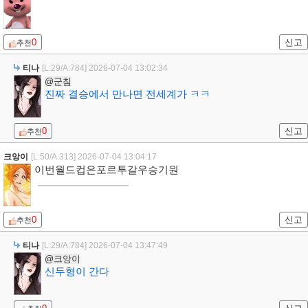
0
신고
추천
티나
[L:29/A:784]
2026-07-04 13:02:34
@군침
진짜 결승에서 만나면 전세계가 ㅋㅋ
0
신고
추천
크앙이
[L:50/A:313]
2026-07-04 13:04:17
이번월드컵은포르투갈우승기원
0
신고
추천
티나
[L:29/A:784]
2026-07-04 13:47:49
@크앙이
신두형이 간다