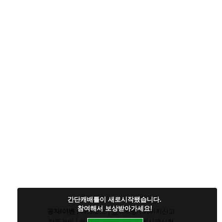
간단캐배틀이 새로시작됐습니다.
참여해서 보상받아가세요!
공지/이벤
|
다크모드
|
건의사항
|
이미지신고
작품건의
|
캐릭건의
|
기타디비
|
게시판신청