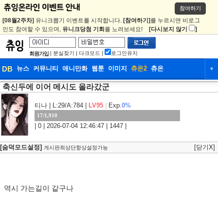
참여하기
[08월2주차]
유니크뽑기 이벤트를 시작합니다.
[참여하기]
를 누르시면 비로그
인도 참여할 수 있으며,
유니크당첨 기회
를 노려보세요!
[다시보지 않기
]
|
분실찾기
|
다크모드
|
로그인유지
회원가입
DB
뉴스
커뮤니티
애니만화
웹툰
이미지
츄온2
츄온
▼
축신두에 이어 메시도 올라갔군
DB
뉴스
커뮤니티
애니만화
웹툰
이미지
츄온2
츄온
티나
| L:29/A:784 |
LV95
|
Exp.
0%
17/1,910
| 0 | 2026-07-04 12:46:47 | 1447 |
[숨덕모드설정]
[닫기X]
게시판최상단항상설정가능
역시 가는길이 같구나