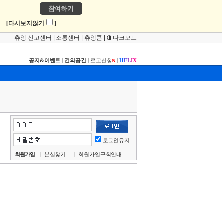
참여하기
!
[다시보지않기
]
츄잉 신고센터
|
소통센터
|
츄잉콘
|
다크모드
공지&이벤트
|
건의공간
|
로고신청
|
H
E
L
I
X
N
로그인유지
회원가입
|
분실찾기
|
회원가입규칙안내