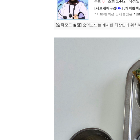
추천
0
|
조회
1,442
|
작성일 2
[
서브캐릭구경
ON
]
[
캐릭컬렉
*서브/컬렉션 공개설정은
서브
[숨덕모드 설정]
숨덕모드는 게시판 최상단에 위치해