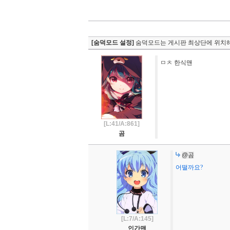
[숨덕모드 설정]
숨덕모드는 게시판 최상단에 위치해
ㅁㅊ 한식맨
[L:41/A:861]
곰
@곰
어떨까요?
[L:7/A:145]
인간맨