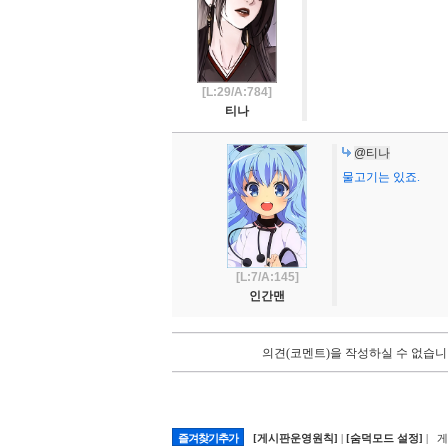
[L:29/A:784]
티나
@티나
물고기는 있죠.
[L:7/A:145]
인간맨
의견(코멘트)을 작성하실 수 없습니
즐겨찾기추가
[게시판운영원칙]
|
[숨덕모드 설정]
| 