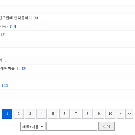
친구한테 연락돌리기
[8]
가능?
[13]
[2]
..;
에쫙쫙붙네..
[3]
네
[12]
1
2
3
4
5
6
7
8
9
10
>
>>
검색
제목+내용