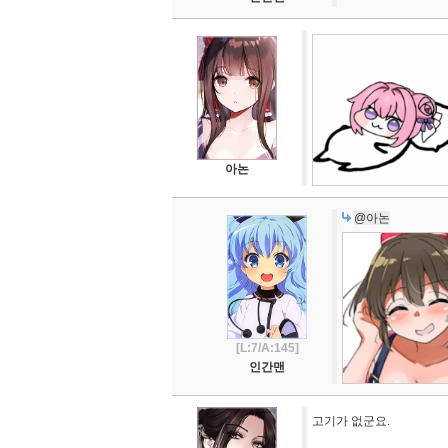
아논
@아논
[L:7/A:145]
인간맨
고기가 없군요.