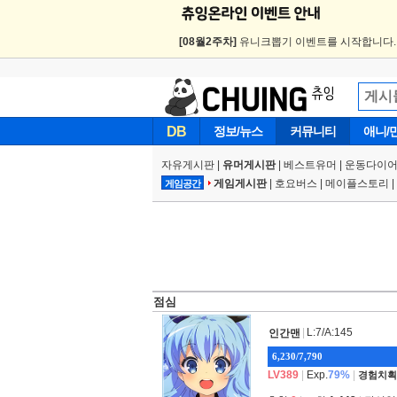
[08월2주차]
유니크뽑기 이벤트를 시작합니다
DB
정보/뉴스
커뮤니티
애니/
자유게시판
|
유머게시판
|
베스트유머
|
운동다이어
게임게시판
|
호요버스
|
메이플스토리
|
게임공간
점심
|
L:7/A:145
인간맨
6,230/7,790
LV389
|
Exp.
79%
|
경험치획