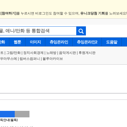
.
[참여하기]
를 누르시면 비로그인도 참여할 수 있으며,
유니크당첨 기회
를 노려보세요
만화
웹툰
이미지
츄잉온라인
츄잉온라인2
도움말
트 |
그림/만화
|
정치사회경제
|
노래방
|
음악게시판
|
후원게시판
우마무스메
|
림버스컴퍼니
|
블루아카이브
득안내[필독]