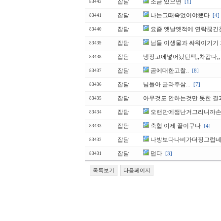
잡담
조금 있으면
[1]
83442
잡담
나는그때죽었어야했다
[4]
83441
잡담
요즘 옛날옛적에 연락끊긴
83440
잡담
님들 이생물과 싸워이기기 
83439
잡담
냉장고에넣어놨던팩,,차갑다,,
83438
잡담
곰에대한고찰..
[8]
83437
잡담
님들아 골라주삼...
[7]
83436
잡담
아무것도 안하는것만 못한 결과.
83435
잡담
오랜만에잼난거그리니까손
83434
잡담
축협 이제 끝이구나
[4]
83433
잡담
나방보다나비가더징그럽
83432
잡담
덥다
[3]
83431
목록보기
다음페이지