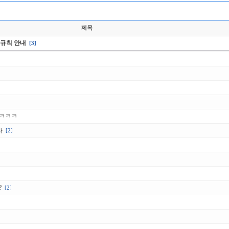
제목
판 규칙 안내
[3]
ㅋㅋㅋㅋ
다
[2]
?
[2]