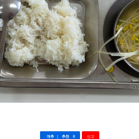
개추
|
추천
0
신고