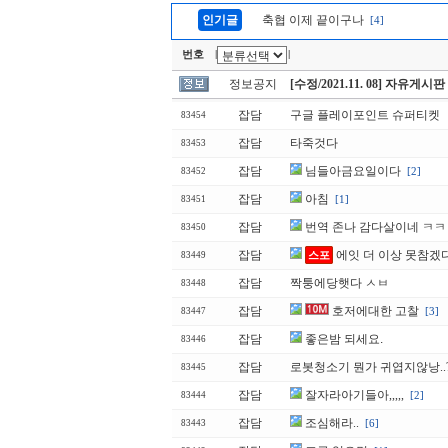
인기글
축협 이제 끝이구나
[4]
번호
|
|
정보공지
[수정/2021.11. 08] 자유게시
잡담
구글 플레이포인트 슈퍼티켓
83454
잡담
타죽것다
83453
잡담
님들아금요일이다
[2]
83452
잡담
아침
[1]
83451
잡담
번역 존나 감다살이네 ㅋ
83450
잡담
에잇 더 이상 못참겠
스포
83449
잡담
짝퉁에당햇다 ㅅㅂ
83448
잡담
호저에대한 고찰
[3]
83447
잡담
좋은밤 되세요.
83446
잡담
로봇청소기 뭔가 귀엽지않낭..
83445
잡담
잘자라아기들아,,,,,
[2]
83444
잡담
조심해라..
[6]
83443