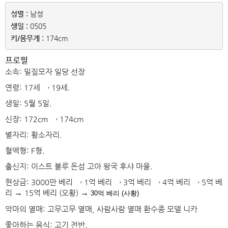
성별 :
생일 :
키/몸무게 :
 174cm
프로필
소속: 밀짚모자 일당 선장
연령: 17세 → 19세.
생일: 5월 5일.
신장: 172cm → 174cm
별자리: 황소자리.
혈액형: F형.
출신지: 이스트 블루 돈섬 고아 왕국 후샤 마을.
현상금: 3000만 베리 → 1억 베리 → 3억 베리 → 4억 베리 → 5억 베
리
→ 
15억 베리 (오황)
→ 
30억 베리 (사황)
악마의 열매: 고무고무 열매, 사람사람 열매 환수종 모델 니카
좋아하는 음식: 고기 전반.