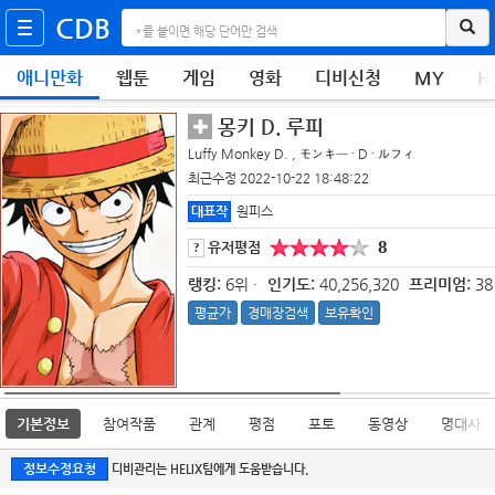
CDB
애니만화
웹툰
게임
영화
디비신청
MY
H
몽키 D. 루피
Luffy Monkey D. , モンキー ・ D ・ ルフィ
최근수정 2022-10-22 18:48:22
대표작
원피스
8
유저평점
?
랭킹:
6위 ·
인기도:
40,256,320
프리미엄:
38
평균가
경매장검색
보유확인
기본정보
참여작품
관계
평점
포토
동영상
명대사
정보수정요청
디비관리는 HELIX팀에게 도움받습니다.