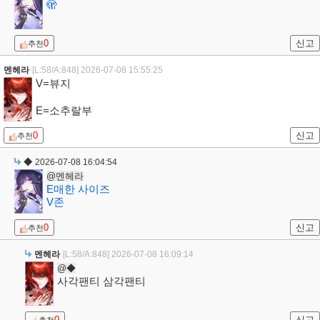
🫣
0
신고
추천
멘헤라
[L:58/A:848]
2026-07-08 15:55:25
V=뷰지
E=소추랄부
0
신고
추천
◆
2026-07-08 16:04:54
@멘헤라
E매한 사이즈
V존
0
신고
추천
멘헤라
[L:58/A:848]
2026-07-08 16:09:14
@◆
사각팬티 삼각팬티
0
신고