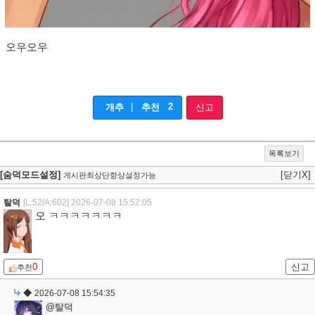
오우오우
|
2
개추
추천
신고
목록보기
[숨덕모드설정]
[닫기X]
게시판최상단항상설정가능
탈덕
[L:52/A:602]
2026-07-08 15:52:05
오 ㅋㅋㅋㅋㅋㅋㅋ
0
신고
추천
◆
2026-07-08 15:54:35
@탈덕