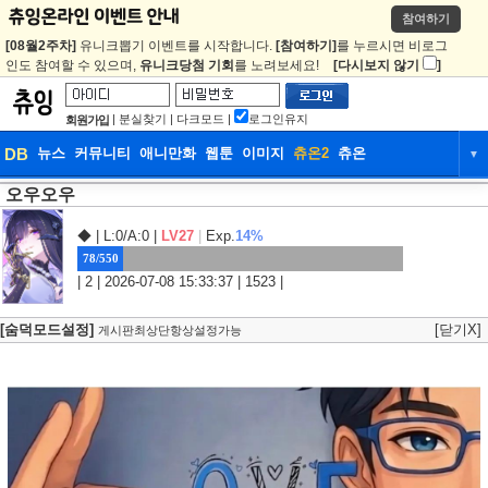
참여하기
[08월2주차]
유니크뽑기 이벤트를 시작합니다.
[참여하기]
를 누르시면 비로그
인도 참여할 수 있으며,
유니크당첨 기회
를 노려보세요!
[다시보지 않기
]
|
분실찾기
|
다크모드
|
로그인유지
회원가입
DB
뉴스
커뮤니티
애니만화
웹툰
이미지
츄온2
츄온
▼
오우오우
DB
뉴스
커뮤니티
애니만화
웹툰
이미지
츄온2
츄온
◆
| L:0/A:0 |
LV27
|
Exp.
14%
78/550
| 2 | 2026-07-08 15:33:37 | 1523 |
[숨덕모드설정]
[닫기X]
게시판최상단항상설정가능