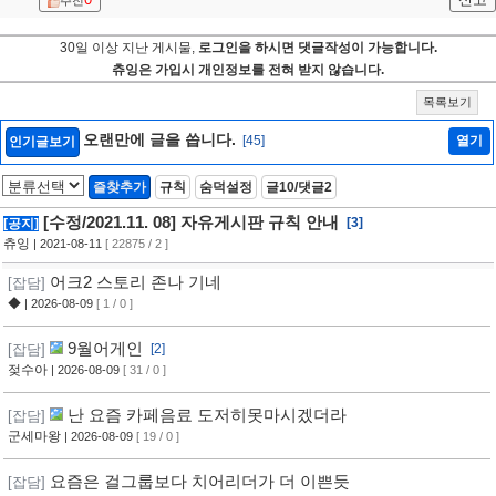
추천
30일 이상 지난 게시물,
로그인을 하시면 댓글작성이 가능합니다.
츄잉은 가입시 개인정보를 전혀 받지 않습니다.
목록보기
오랜만에 글을 씁니다.
[45]
열기
인기글보기
즐찾추가
규칙
숨덕설정
글10/댓글2
[수정/2021.11. 08] 자유게시판 규칙 안내
[3]
[공지]
츄잉
| 2021-08-11
[ 22875 / 2 ]
어크2 스토리 존나 기네
[잡담]
◆
| 2026-08-09
[ 1 / 0 ]
9월어게인
[잡담]
[2]
젖수아
| 2026-08-09
[ 31 / 0 ]
난 요즘 카페음료 도저히못마시겠더라
[잡담]
군세마왕
| 2026-08-09
[ 19 / 0 ]
요즘은 걸그룹보다 치어리더가 더 이쁜듯
[잡담]