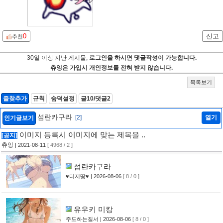
0
신고
추천
30일 이상 지난 게시물,
로그인을 하시면 댓글작성이 가능합니다.
츄잉은 가입시 개인정보를 전혀 받지 않습니다.
목록보기
즐찾추가
규칙
숨덕설정
글10/댓글2
섬란카구라
[2]
열기
인기글보기
이미지 등록시 이미지에 맞는 제목을 ..
[공지]
츄잉
| 2021-08-11
[ 4968 / 2 ]
섬란카구라
♥디지땅♥
| 2026-08-06
[ 8 / 0 ]
유우키 미캉
주도하는질서
| 2026-08-06
[ 8 / 0 ]