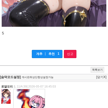
5
|
1
개추
추천
신고
목록보기
[숨덕모드설정]
[닫기X]
게시판최상단항상설정가능
로얄오리
[L:11/A:39]
2026-05-07 16:45:03