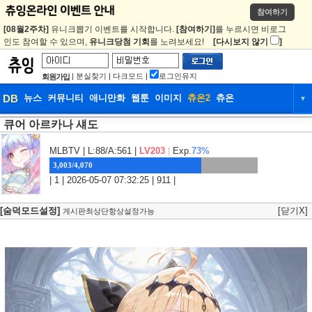
참여하기
[08월2주차]
유니크뽑기 이벤트를 시작합니다.
[참여하기]
를 누르시면 비로그
인도 참여할 수 있으며,
유니크당첨 기회
를 노려보세요!
[다시보지 않기
]
|
분실찾기
|
다크모드
|
로그인유지
회원가입
DB
뉴스
커뮤니티
애니만화
웹툰
이미지
츄온2
츄온
▼
큐어 아르카나 섀도
DB
뉴스
커뮤니티
애니만화
웹툰
이미지
츄온2
츄온
MLBTV
| L:88/A:561 |
LV203
|
Exp.
73%
3,003/4,070
| 1 | 2026-05-07 07:32:25 | 911 |
[숨덕모드설정]
[닫기X]
게시판최상단항상설정가능