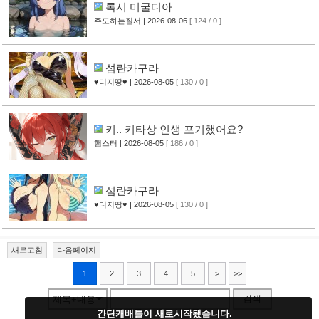
록시 미굴디아
주도하는질서
| 2026-08-06
[ 124 / 0 ]
섬란카구라
♥디지땅♥
| 2026-08-05
[ 130 / 0 ]
키.. 키타상 인생 포기했어요?
햄스터
| 2026-08-05
[ 186 / 0 ]
섬란카구라
♥디지땅♥
| 2026-08-05
[ 130 / 0 ]
새로고침
다음페이지
1
2
3
4
5
>
>>
검색
제목+내용
간단캐배틀이 새로시작됐습니다.