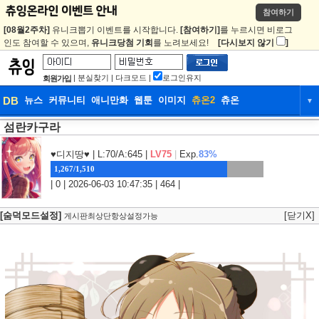
참여하기
[08월2주차]
유니크뽑기 이벤트를 시작합니다.
[참여하기]
를 누르시면 비로그
인도 참여할 수 있으며,
유니크당첨 기회
를 노려보세요!
[다시보지 않기
]
|
분실찾기
|
다크모드
|
로그인유지
회원가입
DB
뉴스
커뮤니티
애니만화
웹툰
이미지
츄온2
츄온
▼
섬란카구라
DB
뉴스
커뮤니티
애니만화
웹툰
이미지
츄온2
츄온
♥디지땅♥
| L:70/A:645 |
LV75
|
Exp.
83%
1,267/1,510
| 0 | 2026-06-03 10:47:35 | 464 |
[숨덕모드설정]
[닫기X]
게시판최상단항상설정가능