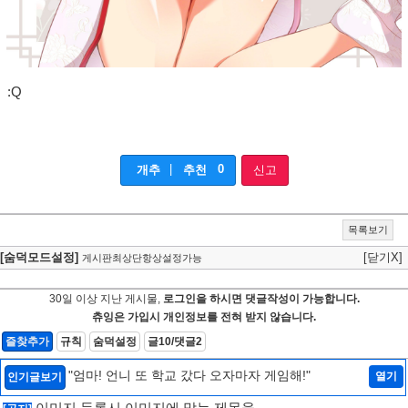
:Q
|
0
개추
추천
신고
목록보기
[숨덕모드설정]
[닫기X]
게시판최상단항상설정가능
30일 이상 지난 게시물,
로그인을 하시면 댓글작성이 가능합니다.
츄잉은 가입시 개인정보를 전혀 받지 않습니다.
즐찾추가
규칙
숨덕설정
글10/댓글2
"엄마! 언니 또 학교 갔다 오자마자 게임해!"
열기
인기글보기
이미지 등록시 이미지에 맞는 제목을 ..