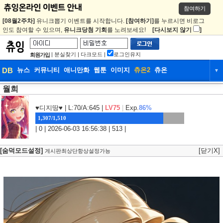
참여하기
[08월2주차]
유니크뽑기 이벤트를 시작합니다.
[참여하기]
를 누르시면 비로그
인도 참여할 수 있으며,
유니크당첨 기회
를 노려보세요!
[다시보지 않기
]
|
분실찾기
|
다크모드
|
로그인유지
회원가입
DB
뉴스
커뮤니티
애니만화
웹툰
이미지
츄온2
츄온
▼
월희
DB
뉴스
커뮤니티
애니만화
웹툰
이미지
츄온2
츄온
♥디지땅♥
| L:70/A:645 |
LV75
|
Exp.
86%
1,307/1,510
| 0 | 2026-06-03 16:56:38 | 513 |
[숨덕모드설정]
[닫기X]
게시판최상단항상설정가능