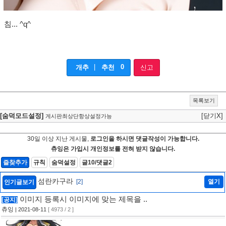
침... ^q^
|
0
개추
추천
신고
목록보기
[숨덕모드설정]
[닫기X]
게시판최상단항상설정가능
30일 이상 지난 게시물,
로그인을 하시면 댓글작성이 가능합니다.
츄잉은 가입시 개인정보를 전혀 받지 않습니다.
즐찾추가
규칙
숨덕설정
글10/댓글2
섬란카구라
[2]
열기
인기글보기
이미지 등록시 이미지에 맞는 제목을 ..
[공지]
츄잉
| 2021-08-11
[ 4973 / 2 ]