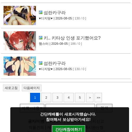
섬란카구라
♥디지땅♥
| 2026-08-05
[ 130 / 0 ]
키.. 키타상 인생 포기했어요?
햄스터
| 2026-08-05
[ 186 / 0 ]
섬란카구라
♥디지땅♥
| 2026-08-05
[ 130 / 0 ]
새로고침
다음페이지
1
2
3
4
5
>
>>
검색
제목+내용
간단캐배틀이 새로시작됐습니다.
참여해서 보상받아가세요!
공지/이벤
|
다크모드
|
건의사항
|
이미지신고
작품건의
|
캐릭건의
|
기타디비
|
게시판신청
간단캐참여하기